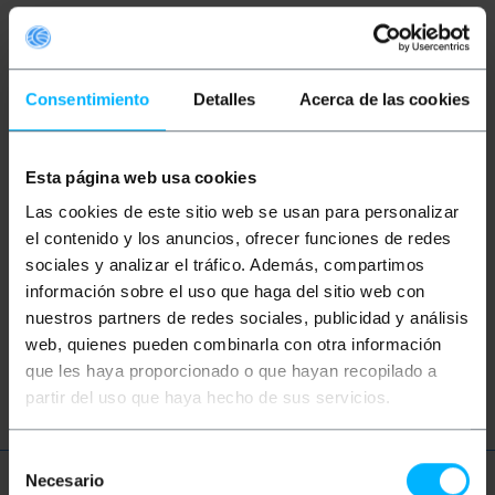
Palavras-chave
Não encontrou o que estava procurando?
Este tópico pode ajudá-lo
Consentimiento
Detalles
Acerca de las cookies
bateria
baterias
eletrônicos
Esta página web usa cookies
Las cookies de este sitio web se usan para personalizar
eletricidade
elétrica
circuito
el contenido y los anuncios, ofrecer funciones de redes
sociales y analizar el tráfico. Además, compartimos
cabo
elétrico
electricidade
información sobre el uso que haga del sitio web con
eletrônica
eletricista
atual
nuestros partners de redes sociales, publicidad y análisis
web, quienes pueden combinarla con otra información
voltagem
que les haya proporcionado o que hayan recopilado a
partir del uso que haya hecho de sus servicios.
Selección
Necesario
de