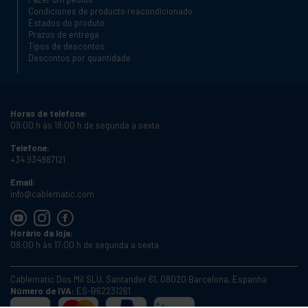
Condiciones de producto reacondicionado
Estados do produto
Prazos de entrega
Tipos de descontos
Descontos por quantidade
Horas de telefone:
09:00 h às 18:00 h de segunda a sexta
Telefone:
+34 934987121
Email:
info@cablematic.com
Horário da loja:
08:00 h às 17:00 h de segunda a sexta
Cablematic Dos Mil SLU, Santander 61, 08020 Barcelona, Espanha
Número de IVA:
ES-B62231261