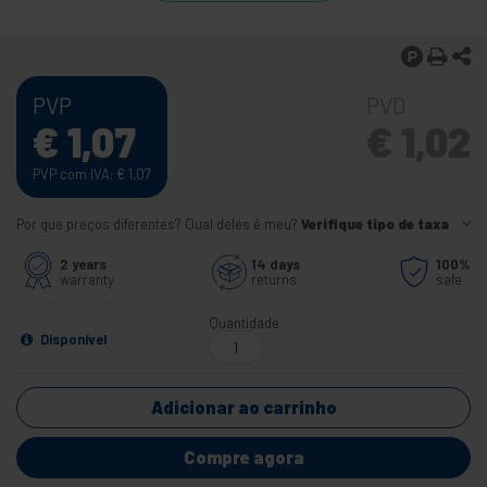
PVP
PVD
€
1,07
€
1,02
PVP com IVA:
€
1,07
Por que preços diferentes? Qual deles é meu?
Verifique tipo de taxa
2 years
14 days
100%
warranty
returns
safe
Quantidade
Disponível
Adicionar ao carrinho
Compre agora