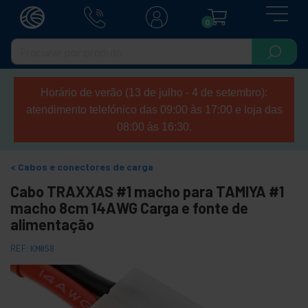
0
Horário de verão (13 de julho - 4 de setembro):
atendimento telefónico das 09:00 às 17:00 e loja das
08:00 às 16:30.
Cabos e conectores de carga
Cabo TRAXXAS #1 macho para TAMIYA #1
macho 8cm 14AWG Carga e fonte de
alimentação
REF:
KM058