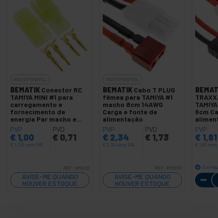
INDISPONÍVEL
INDISPONÍVEL
BEMATIK
Conector RC
BEMATIK
Cabo T PLUG
BEMAT
TAMIYA MINI #1 para
fêmea para TAMIYA #1
TRAXXA
carregamento e
macho 8cm 14AWG
TAMIYA
fornecimento de
Carga e fonte de
6cm Ca
energia Par macho e
alimentação
alimen
fêmea
PVP
PVD
PVP
PVD
PVP
€
1,00
€
0,71
€
2,34
€
1,73
€
1,81
€
1,00
com IVA
€
2,34
com IVA
€
1,81
com 
Entreg
REF:
KM012
REF:
KM057
AVISE-ME QUANDO
AVISE-ME QUANDO
HOUVER ESTOQUE
HOUVER ESTOQUE