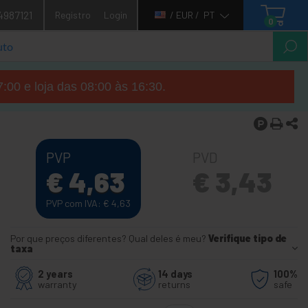
4987121
Registro
Login
/ EUR /
PT
0
7:00 e loja das 08:00 às 16:30.
PVP
PVD
€
4,63
€
3,43
PVP com IVA:
€
4,63
Por que preços diferentes? Qual deles é meu?
Verifique tipo de
taxa
2 years
14 days
100%
warranty
returns
safe