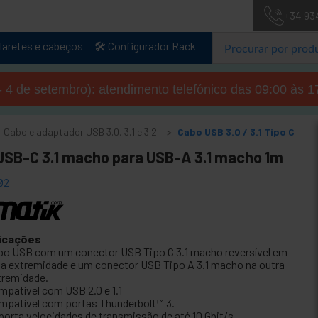
+34 93
laretes e cabeços
🛠️ Configurador Rack
- 4 de setembro): atendimento telefónico das 09:00 às 1
Cabo e adaptador USB 3.0, 3.1 e 3.2
Cabo USB 3.0 / 3.1 Tipo C
USB-C 3.1 macho para USB-A 3.1 macho 1m
02
icações
bo USB com um conector USB Tipo C 3.1 macho reversível em
a extremidade e um conector USB Tipo A 3.1 macho na outra
tremidade.
mpatível com USB 2.0 e 1.1
mpatível com portas Thunderbolt™ 3.
porta velocidades de transmissão de até 10 Gbit/s.