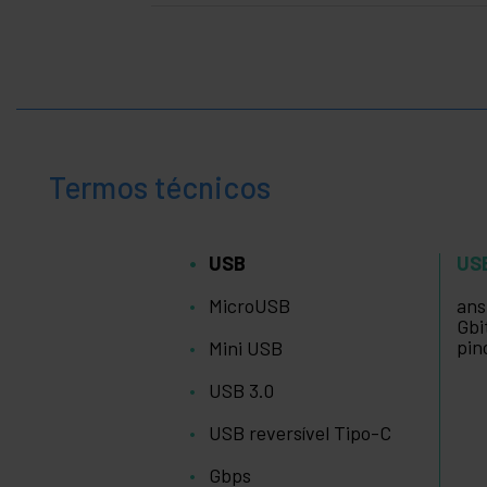
Termos técnicos
USB
US
MicroUSB
ans
Gbi
pin
Mini USB
USB 3.0
USB reversível Tipo-C
Gbps