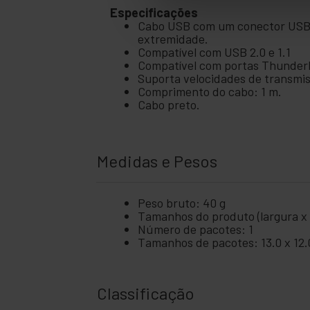
+
negócio
Especificações
Cabo USB com um conector USB T
+
Lazer
extremidade.
Compatível com USB 2.0 e 1.1
+
área
Compatível com portas Thunderb
médica
Suporta velocidades de transmis
Comprimento do cabo: 1 m.
Cabo preto.
Medidas e Pesos
Peso bruto: 40 g
Tamanhos do produto (largura x p
Número de pacotes: 1
Tamanhos de pacotes: 13.0 x 12.
Classificação