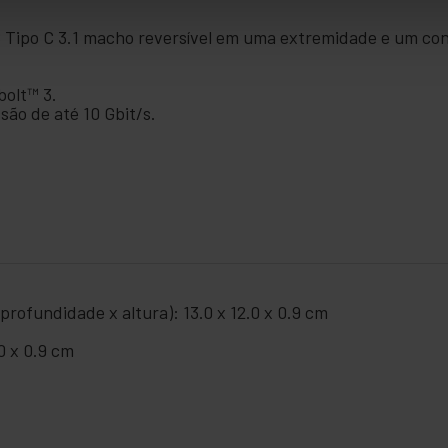
ipo C 3.1 macho reversível em uma extremidade e um con
olt™ 3.
são de até 10 Gbit/s.
rofundidade x altura): 13.0 x 12.0 x 0.9 cm
0 x 0.9 cm