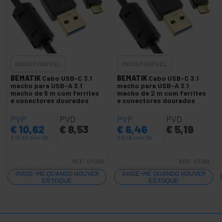
Cabo USB 3.0 / 3.1 MicroUSB-M / M
Cabo USB 3.0 / 3.1 Tipo C
Cabo USB 3.2 e 3.1 Tipo C
Cabo e adaptador USB 3.0 20-pinos
Docking Station USB-C HDMI VGA Ethernet
INDISPONÍVEL
INDISPONÍVEL
BEMATIK
Cabo USB-C 3.1
BEMATIK
Cabo USB-C 3.1
USB 3.0 para placa-mãe
macho para USB-A 3.1
macho para USB-A 3.1
macho de 5 m com ferrites
macho de 2 m com ferrites
Cabos de Lightning USB
e conectores dourados
e conectores dourados
+
Cabos e adaptadores USB 4.0
PVP
PVD
PVP
PVD
Hub USB
€
10,62
€
8,53
€
6,46
€
5,19
€
10,62
com IVA
€
6,46
com IVA
+
Cabo extensor USB
Gadgets USB
REF:
UT055
REF:
UT053
Interface USB
AVISE-ME QUANDO HOUVER
AVISE-ME QUANDO HOUVER
ESTOQUE
ESTOQUE
Leitores de cartão de memória USB
+
Powered USB
Produtos diversos USB