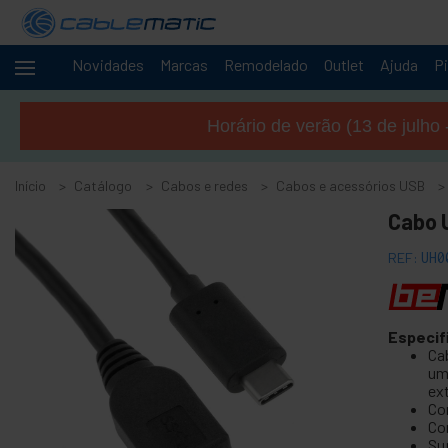
Novidades
Marcas
Remodelado
Outlet
Ajuda
Pi
Cabos
-
e
Horário de verão (13 de julho 
redes
+
Acessórios M.2 SSD SATA SAS HDD
Início
Catálogo
Cabos e redes
Cabos e acessórios USB
+
Acessórios FireWire
Cabo 
+
ATA IDE adaptador e acessórios
+
Adaptador Bluetooth e acessórios
REF:
UH0
+
Porta paralela
+
Interface serial
Especif
+
BCC cabo
Ca
um
+
Cabo e adaptador MIDI
ex
-
Cabos e acessórios USB
Co
Co
Su
Adaptador USB para PS2