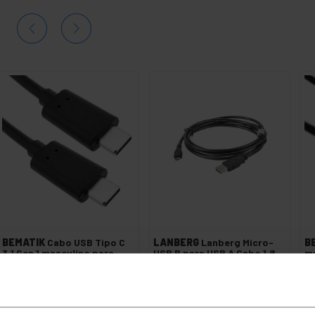
BEMATIK
Cabo USB Tipo C
LANBERG
Lanberg Micro-
B
3.1 Gen 1 masculino para
USB B para USB A Cabo 1,8
m
masculino 5 Gbps 1 m
m Preto CA-USBM-10CC-
1.
0018-BK
PVP
PVD
PVP
PVD
P
€
5,15
€
3,81
€
2,81
€
2,19
€