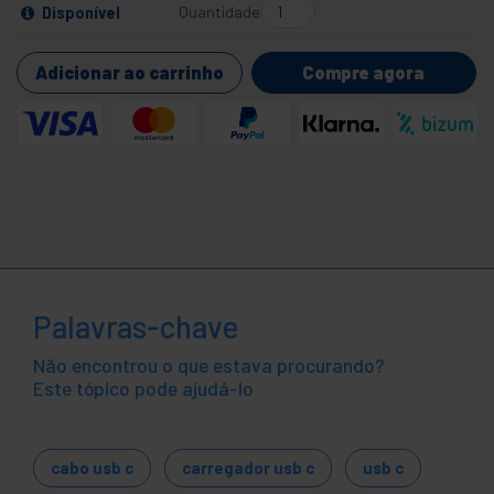
Quantidade
Disponível
Adicionar ao carrinho
Compre agora
Palavras-chave
Não encontrou o que estava procurando?
Este tópico pode ajudá-lo
cabo usb c
carregador usb c
usb c