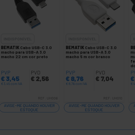
INDISPONÍVEL
INDISPONÍVEL
BEMATIK
Cabo USB-C 3.0
BEMATIK
Cabo USB-C 3.0
B
macho para USB-A 3.0
macho para USB-A 3.0
ma
macho 22 cm cor preto
macho 5 m cor branco
m
fe
d
PVP
PVD
PVP
PVD
P
€
3,45
€
2,56
€
8,76
€
7,04
€
€
3,45
com IVA
€
8,76
com IVA
€
4
REF:
UH006
REF:
UH010
AVISE-ME QUANDO HOUVER
AVISE-ME QUANDO HOUVER
ESTOQUE
ESTOQUE