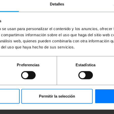
Detalles
€
5,15
com IVA
€
2,81
com IVA
€
8
Entrega imediata
De 9 a 10 dias úteis
REF:
UH012
REF:
UR143
s
Quantidade
Quantidade
b se usan para personalizar el contenido y los anuncios, ofrecer
s, compartimos información sobre el uso que haga del sitio web 
 análisis web, quienes pueden combinarla con otra información q
r del uso que haya hecho de sus servicios.
Preferencias
Estadística
C 3.1 macho em uma extremidade e um conector USB Type
Permitir la selección
SB 3.1 suporta velocidades de transmissão de até 10 Gbit/
 Power Delivery, permitindo a transmissão de energia atra