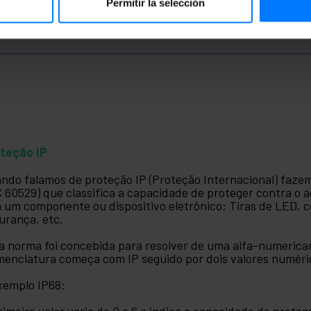
Permitir la selección
teção IP
ndo falamos de proteção IP (Proteção Internacional) faze
C 60529) que classifica a capacidade de proteger contra o a
 um componente ou dispositivo eletrônico; Tiras de LED, 
urança, etc.
a norma foi concebida para resolver de uma alfa-numerica
enclatura começa com IP seguido por dois valores numéri
xemplo IP68:
rimeiro valor varia de 0 a 6 e indica a capacidade de proteg