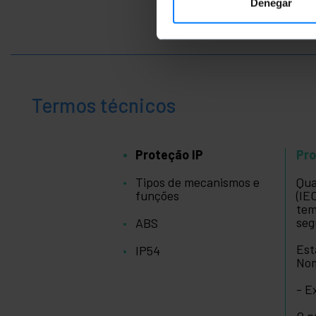
Denegar
Termos técnicos
Proteção IP
Pro
Tipos de mecanismos e
Qua
funções
(IE
tem
seg
ABS
Est
IP54
Nom
- E
O p