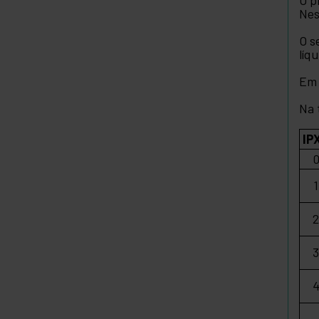
Nes
O s
líq
Em 
Na 
IP
1