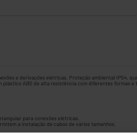
exões e derivações elétricas. Proteção ambiental IP54, qu
 plástico ABS de alta resistência com diferentes formas e
etangular para conexões elétricas.
rmitem a instalação de cabos de vários tamanhos.
contra poeira, umidade e respingos de água.