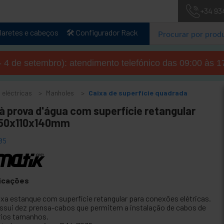
+34 93
laretes e cabeços
🛠️ Configurador Rack
- 4 de setembro): atendimento telefónico das 09:00 às 1
 eléctricas
Manholes
Caixa de superfície quadrada
à prova d'água com superfície retangular
150x110x140mm
05
icações
ixa estanque com superfície retangular para conexões elétricas.
ssui dez prensa-cabos que permitem a instalação de cabos de
rios tamanhos.