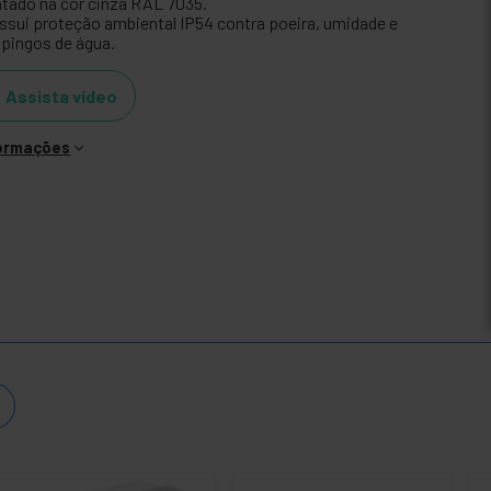
ntado na cor cinza RAL 7035.
ssui proteção ambiental IP54 contra poeira, umidade e
spingos de água.
Assista vídeo
formações