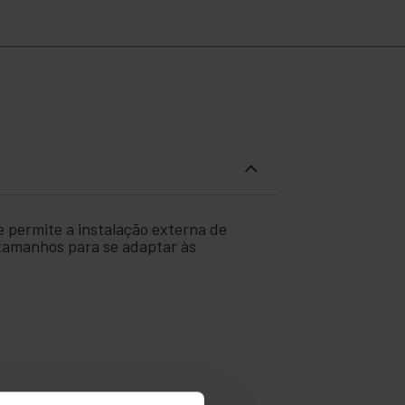
e permite a instalação externa de
 tamanhos para se adaptar às