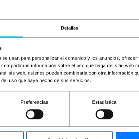
 impactos.
 tampa.
icas e mecanismos.
5 a 60ºC.
Detalles
lidade.
undidade): 150 x 110 x 140 mm.
s
b se usan para personalizar el contenido y los anuncios, ofrecer
s, compartimos información sobre el uso que haga del sitio web 
 análisis web, quienes pueden combinarla con otra información q
r del uso que haya hecho de sus servicios.
rofundidade x altura): 11.0 x 14.0 x 15.0 cm
0 x 11.7 cm
Preferencias
Estadística