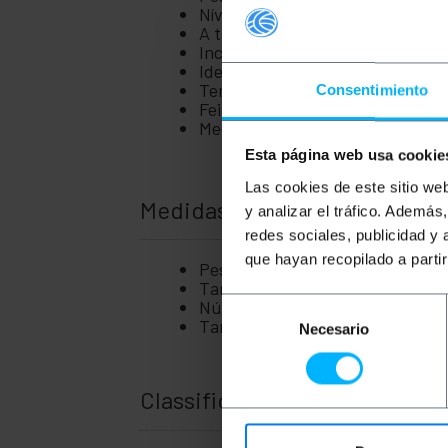
Nível de resistência IK 10 contra
A tampa encaixa.
Inclui 4 parafusos para fechar a
Ideal para alojar conexões elétr
Temperatura de instalação de -2
Consentimiento
Feito de plástico ABS de alta qua
Medidas (altura x largura x prof
Esta página web usa cookie
Las cookies de este sitio we
Medidas e Pesos
y analizar el tráfico. Ademá
redes sociales, publicidad y
que hayan recopilado a parti
Peso bruto: 300 g
Tamanhos do produto (largura x p
Número de pacotes: 1
Selección
Tamanhos de pacotes: 15.2 x 14.
Necesario
de
consentimiento
Classificação