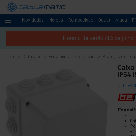
Novidades
Marcas
Remodelado
Outlet
Ajuda
Pi
Cabos
+
e
Horário de verão (13 de julho 
redes
+
Racks e
servidores
Início
Catálogo
Ferramentas e ferragens
Proteção e caixas
Áudio
+
Caixa 
e
IP54 
Vídeo
+
Iluminação
REF:
AE2
e som
+
Fotografia
Especif
-
Ferramentas
e ferragens
Ca
Po
+
Acessórios de piso, porta e janela
vá