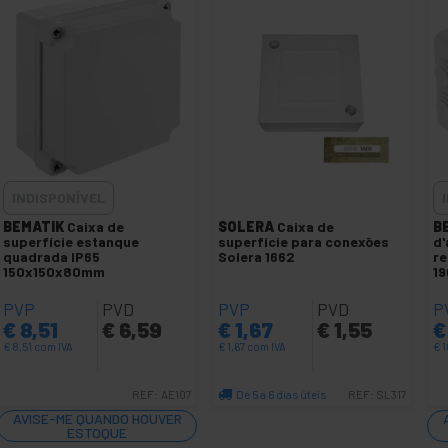
INDISPONÍVEL
BEMATIK
Caixa de
SOLERA
Caixa de
B
superfície estanque
superfície para conexões
d'
quadrada IP65
Solera 1662
re
150x150x80mm
1
PVP
PVD
PVP
PVD
P
€
8,51
€
6,59
€
1,67
€
1,55
€
€
8,51
com IVA
€
1,67
com IVA
€
1
De 5 a 6 dias úteis
REF:
AE107
REF:
SL317
Quantidade
AVISE-ME QUANDO HOUVER
ESTOQUE