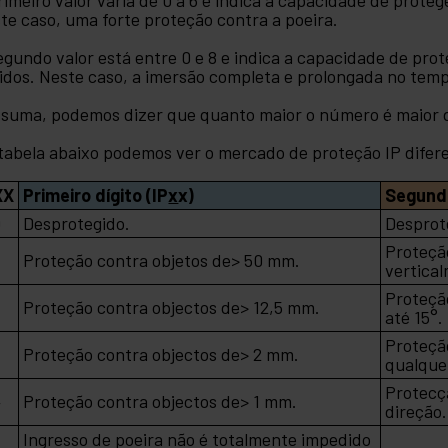
te caso, uma forte proteção contra a poeira.
egundo valor está entre 0 e 8 e indica a capacidade de prot
uidos. Neste caso, a imersão completa e prolongada no temp
suma, podemos dizer que quanto maior o número é maior do
tabela abaixo podemos ver o mercado de proteção IP difere
XX
Primeiro dígito (IP
x
x)
Segundo
0
Desprotegido.
Desprot
Proteçã
Proteção contra objetos de> 50 mm.
vertica
Proteçã
2
Proteção contra objectos de> 12,5 mm.
até 15°.
Proteção
3
Proteção contra objectos de> 2 mm.
qualquer
Protecç
4
Proteção contra objectos de> 1 mm.
direção.
Ingresso de poeira não é totalmente impedido