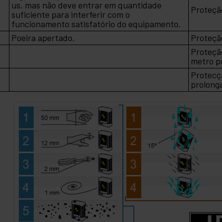
us, mas não deve entrar em quantidade
5
Proteçã
suficiente para interferir com o
funcionamento satisfatório do equipamento.
6
Poeira apertado.
Proteção
Proteçã
7
metro p
Protecç
8
prolong