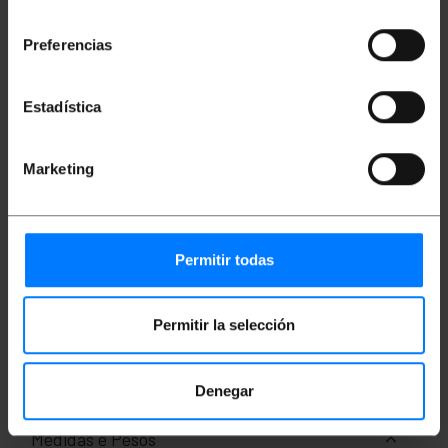
necessidade de cada instalação.
consentimiento
Especificações
Preferencias
Caixa suspensa em plástico ABS amarelo, da
série COB. Possui gancho para pendurar.
Possui dois grupos de dois botões
Estadística
momentâneos NÃO exclusivos (quando um é
pressionado, o outro não pode ser
pressionado). Além disso, possui dois botões
de gancho verde/vermelho.
Marketing
Botões com tampa, que permitem configurá-
los, cada um com sua função específica.
Conduto flexível prensa-cabo em um lado,
para entrada/saída de cabo. Caixa
impermeável e resistente a ambientes
Permitir todas
industriais.
Tamanho externo da caixa (largura x
profundidade x altura): 70 x 50 x 240 mm.
Ideal como centros de controle para
Permitir la selección
automação elétrica, em ambientes
industriais, guindastes, persianas, máquinas,
robôs, monta-cargas, etc.
Denegar
Medidas e Pesos