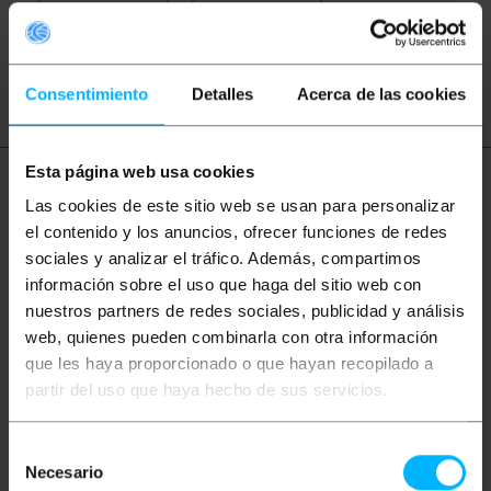
caixa elétrica
botão parada
interruptor
Consentimiento
Detalles
Acerca de las cookies
Esta página web usa cookies
Mais informações
Las cookies de este sitio web se usan para personalizar
el contenido y los anuncios, ofrecer funciones de redes
sociales y analizar el tráfico. Además, compartimos
Descrição
información sobre el uso que haga del sitio web con
nuestros partners de redes sociales, publicidad y análisis
web, quienes pueden combinarla con otra información
Caixa aérea, para comandos, botões e
que les haya proporcionado o que hayan recopilado a
interruptores, baseada em perfurações de 22 mm de
diâmetro. Caixa plástica projetada para ser usada
partir del uso que haya hecho de sus servicios.
aérea como centro de controle portátil. Botões e
interruptores, para comandos industriais, controle
de automação, guindastes, guindastes, máquinas,
Selección
robôs, persianas, etc. O usuário pode configurar a
Necesario
de
caixa de controle da automação, conforme a