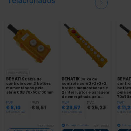
INDISPONÍVEL
BEMATIK
Caixa de
BEMATIK
Caixa de
BEMAT
controle com 2 botões
controle com 2+2+2+2
contro
momentâneos pela
botões momentâneos e
botõe
série COB 70x50x130mm
2 interruptor e paragem
pela s
de emergência pela
70x50
série
PVP
PVD
PVP
PVD
PVP
€
8,10
€
6,51
€
28,57
€
25,23
€
11,2
€
8,10
com IVA
€
28,57
com IVA
€
11,20
co
Entrega imediata
Entreg
REF:
TG067
REF:
TG084
Quantidade
AVISE-ME QUANDO