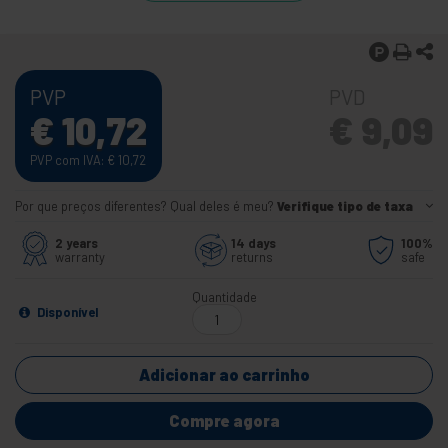
PVP
PVD
€
10,72
€
9,09
PVP com IVA:
€
10,72
Por que preços diferentes? Qual deles é meu?
Verifique tipo de taxa
2 years
14 days
100%
warranty
returns
safe
Quantidade
Disponível
Adicionar ao carrinho
Compre agora