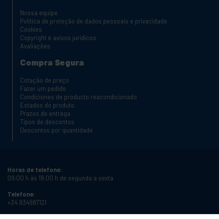
Nossa equipe
Política de proteção de dados pessoais e privacidade
Cookies
Copyright e avisos jurídicos
Avaliações
Compra Segura
Cotação de preço
Fazer um pedido
Condiciones de producto reacondicionado
Estados do produto
Prazos de entrega
Tipos de descontos
Descontos por quantidade
Horas de telefone:
09:00 h às 18:00 h de segunda a sexta
Telefone:
+34 934987121
Email: