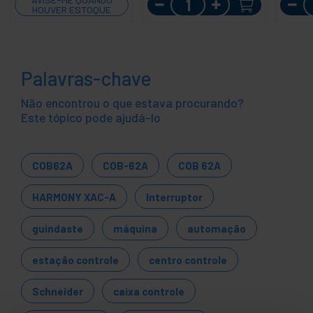
HOUVER ESTOQUE
Palavras-chave
Não encontrou o que estava procurando?
Este tópico pode ajudá-lo
COB62A
COB-62A
COB 62A
HARMONY XAC-A
Interruptor
guindaste
máquina
automação
estação controle
centro controle
Schneider
caixa controle