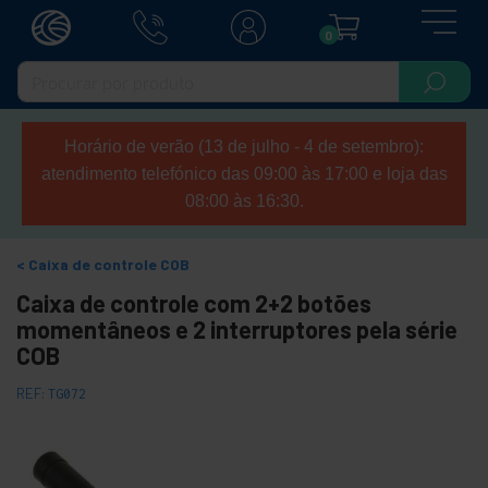
0
Horário de verão (13 de julho - 4 de setembro):
atendimento telefónico das 09:00 às 17:00 e loja das
08:00 às 16:30.
Caixa de controle COB
Caixa de controle com 2+2 botões
momentâneos e 2 interruptores pela série
COB
REF:
TG072