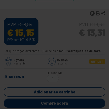
PVP
PVD
€
18,94
€
16,64
€
15,15
€
13,31
PVP com IVA:
€
15,15
Por que preços diferentes? Qual deles é meu?
Verifique tipo de taxa
2 years
14 days
OUTLET
warranty
returns
Quantidade
Disponível
Adicionar ao carrinho
Compre agora