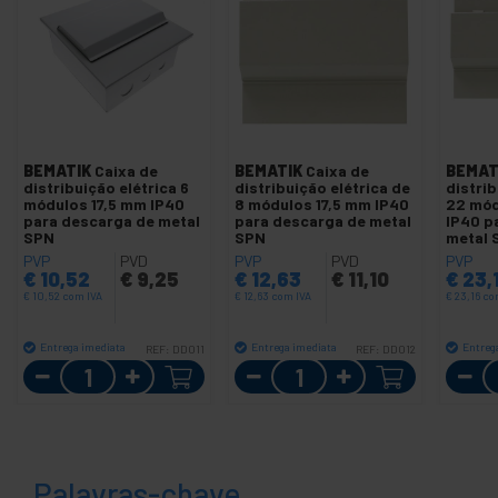
BEMATIK
Caixa de
BEMATIK
Caixa de
BEMAT
distribuição elétrica 6
distribuição elétrica de
distrib
módulos 17,5 mm IP40
8 módulos 17,5 mm IP40
22 mód
para descarga de metal
para descarga de metal
IP40 p
SPN
SPN
metal 
PVP
PVD
PVP
PVD
PVP
€
10,52
€
9,25
€
12,63
€
11,10
€
23,
€
10,52
com IVA
€
12,63
com IVA
€
23,16
co
Entrega imediata
Entrega imediata
Entreg
REF:
DD011
REF:
DD012
Quantidade
Quantidade
Palavras-chave