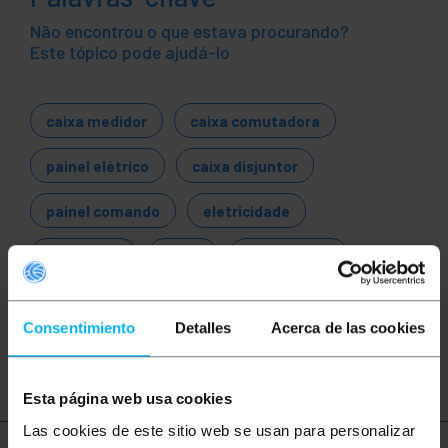
Não encontrou o que estava procurando?
Este tópico pode ajudá-lo
caixa medidor
caixa comutadora
painel elétrico
caixa disjuntor
painel comando
eletricidade
eletricista
caixa
distribuição
contador
magnetotérmico
Consentimiento
Detalles
Acerca de las cookies
diferencial
Esta página web usa cookies
Las cookies de este sitio web se usan para personalizar