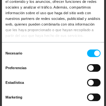
el contenido y los anuncios, ofrecer funciones de redes
Mais informações
sociales y analizar el tráfico. Además, compartimos
información sobre el uso que haga del sitio web con
nuestros partners de redes sociales, publicidad y análisis
Descrição
web, quienes pueden combinarla con otra información
que les haya proporcionado o que hayan recopilado a
partir del uso que haya hecho de sus servicios.
Caixa de distribuição para IP40 embutido em metal
com 16 módulos em linha. A caixa de distribuição
permite a montagem de módulos padrão de 18 mm
Selección
de largura, em trilho DIN. Caixa robusta de
distribuição em metal. Projetado para ser instalado
Necesario
de
na parede, em um furo retangular.
consentimiento
Especificações
Preferencias
Caixa de distribuição de metal com proteção
ambiental IP40.
Feito em mim robustotal bege.
Compatível com o padrão IEC60670-24.
Estadística
Intensidade máxima: 100A.
Tensão de funcionamento: 240/415V.
Trilho DIN 35x7mm para fixação dos módulos.
Marketing
Porta da frente para proteção dos módulos.
Tampa frontal com fixação por parafusos.
Terminais internos, para conexão de GND, N1