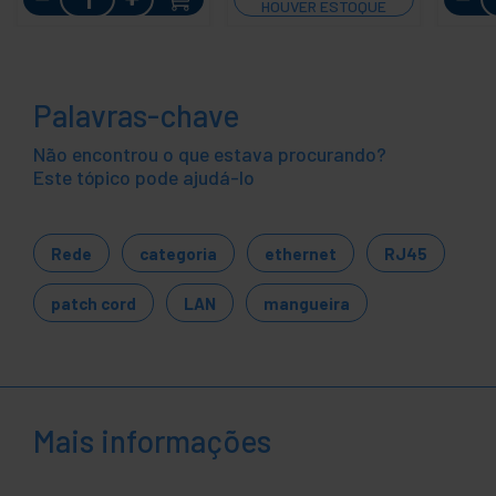
HOUVER ESTOQUE
Palavras-chave
Não encontrou o que estava procurando?
Este tópico pode ajudá-lo
Rede
categoria
ethernet
RJ45
patch cord
LAN
mangueira
Mais informações