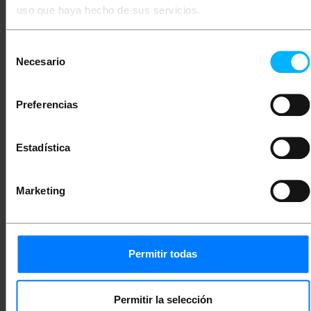
305 m.
uso que haya hecho de sus servicios.
Cor externa da bobina: Cinza.
Velocidade de transmissão de dados: Até 10
Gbps (10000 Mbps). Largura de banda de 500
Selección
MHz.
Necesario
de
Ideal para uso em residências, escritórios,
data centers e muito mais. Válido tanto para
consentimiento
uso doméstico quanto para uso profissional.
Ideal para uso com as conexões mais
Preferencias
utilizadas com essas bobinas como
computadores, consoles, servidores,
impressoras, switches, pontos de acesso,
Estadística
modems, roteadores, câmeras e muito mais.
Está em conformidade com os regulamentos
ANSI/TIA-568-C; ISO/IEC 11801 2ª Ed.; EN
50173; EN 50288-10-1.
Marketing
Medidas e Pesos
Permitir todas
Peso bruto: 4.0 kg
Tamanhos do produto (largura x profundidade
x altura): 40.0 x 40.0 x 20.0 cm
Permitir la selección
Número de pacotes: 1