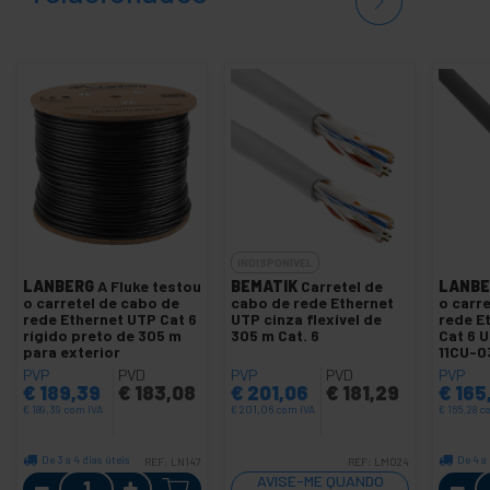
INDISPONÍVEL
LANBERG
A Fluke testou
BEMATIK
Carretel de
LANBE
o carretel de cabo de
cabo de rede Ethernet
o carr
rede Ethernet UTP Cat 6
UTP cinza flexível de
rede E
rígido preto de 305 m
305 m Cat. 6
Cat 6 
para exterior
11CU-0
cinza
PVP
PVD
PVP
PVD
PVP
€
189,39
€
183,08
€
201,06
€
181,29
€
165
€
189,39
com IVA
€
201,06
com IVA
€
165,28
c
De 3 a 4 dias úteis
De 4 a 
REF:
LN147
REF:
LM024
Quantidade
AVISE-ME QUANDO