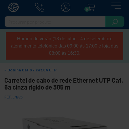
0
Horário de verão (13 de julho - 4 de setembro):
atendimento telefónico das 09:00 às 17:00 e loja das
08:00 às 16:30.
Bobina Cat.6 / cat.6A UTP
Carretel de cabo de rede Ethernet UTP Cat.
6a cinza rígido de 305 m
REF:
LM026