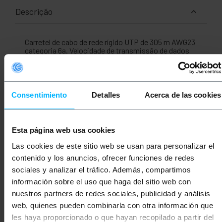
Descrição
Carretel de cabo de rede rígido UTP de 305 m AWG23
categoria 6a. Velocidade de transmissão de dados
de até 10 Gbps (10000 Mbps) com largura de banda de
até 500 MHz. Bobina de cabo Ethernet de 4 pares (8
fios torcidos 2 em 2) e sob o padrão ANSI/TIA-568-
C. Projetado para uso em instalações de cabos de
rede estruturada para conectar escritórios,
Consentimiento
Detalles
Acerca de las cookies
residências, automação residencial e, por exemplo,
aplicações de áudio e vídeo , videoconferência com
kits conversores, se necessário. Uso ideal para
conectar, por exemplo, computadores, consoles,
Esta página web usa cookies
servidores, impressoras, switches, roteadores,
pontos de acesso, câmeras, modems ou
Las cookies de este sitio web se usan para personalizar el
eletrônicos de rede em geral e muito mais. Este
contenido y los anuncios, ofrecer funciones de redes
cabo de rede é ideal para uso em residências,
teletrabalho, escritórios, armazéns, data centers ou
sociales y analizar el tráfico. Además, compartimos
em qualquer lugar para uso profissional.
información sobre el uso que haga del sitio web con
Especificações
nuestros partners de redes sociales, publicidad y análisis
Bobina de cabo Ethernet UTP RJ45 categoria
web, quienes pueden combinarla con otra información que
6a.
les haya proporcionado o que hayan recopilado a partir del
Comprimento da bobina do cabo Ethernet: