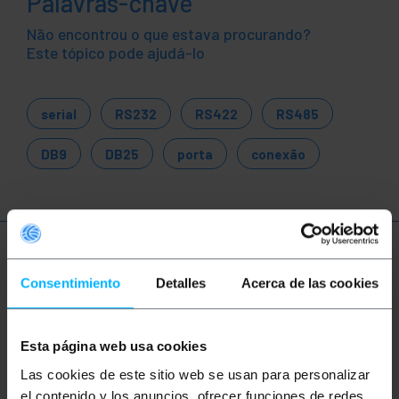
Palavras-chave
Não encontrou o que estava procurando?
Este tópico pode ajudá-lo
serial
RS232
RS422
RS485
DB9
DB25
porta
conexão
Mais informações
Consentimiento
Detalles
Acerca de las cookies
Descrição
Esta página web usa cookies
Las cookies de este sitio web se usan para personalizar
Adaptador USB para quatro portas seriais RS232.
el contenido y los anuncios, ofrecer funciones de redes