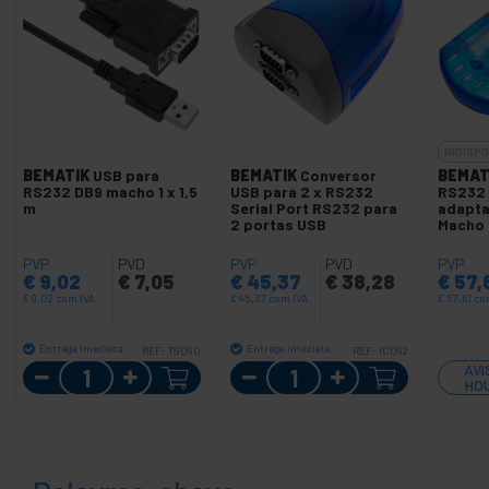
INDISPO
BEMATIK
USB para
BEMATIK
Conversor
BEMAT
RS232 DB9 macho 1 x 1,5
USB para 2 x RS232
RS232 
m
Serial Port RS232 para
adapta
2 portas USB
Macho
PVP
PVD
PVP
PVD
PVP
€
9,02
€
7,05
€
45,37
€
38,28
€
57,
€
9,02
com IVA
€
45,37
com IVA
€
57,61
co
Entrega imediata
Entrega imediata
REF:
TS090
REF:
IC092
Quantidade
Quantidade
AVI
HO