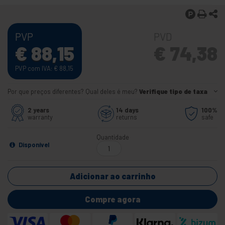
PVP
PVD
€
88,15
€
74,38
PVP com IVA:
€
88,15
Por que preços diferentes? Qual deles é meu?
Verifique tipo de taxa
2 years
14 days
100%
warranty
returns
safe
Quantidade
Disponível
Adicionar ao carrinho
Compre agora