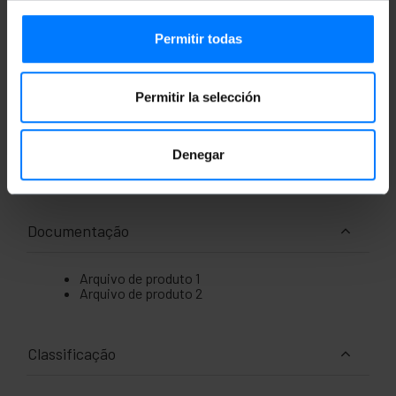
Permitir todas
Medidas e Pesos
Permitir la selección
Peso bruto: 360 g
Tamanhos do produto (largura x profundidade
x altura): 13.5 x 12.9 x 4.0 cm
Denegar
Número de pacotes: 1
Tamanhos de pacotes: 15.7 x 14.6 x 6.1 cm
Documentação
Arquivo de produto 1
Arquivo de produto 2
Classificação