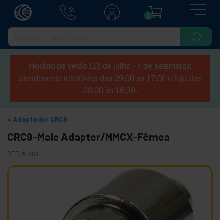
0
Horário de verão (13 de julho - 4 de setembro):
atendimento telefónico das 09:00 às 17:00 e loja das
08:00 às 16:30.
Adaptador CRC9
CRC9-Male Adapter/MMCX-Fêmea
REF:
WH080