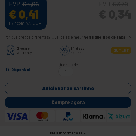
PVP
PVD
€
4,06
€
3,39
€
0,41
€
0,34
PVP com IVA:
€
0,41
Por que preços diferentes? Qual deles é meu?
Verifique tipo de taxa
2 years
14 days
OUTLET
warranty
returns
Quantidade
Disponível
Adicionar ao carrinho
Compre agora
Mais informações