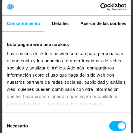
Adaptador baseado em conectores coaxiais úteis
para conexão entre pontos de acesso e
Consentimiento
Detalles
Acerca de las cookies
adaptadores sem fio 802.11. Ele é projetado
especificamente para ligar antenas e seus cabos,
com uma extremidade CRC9-macho e outra MMCX-
fêmea. Isso oferece uma conexão segura e
Esta página web usa cookies
resiliente, garantindo uma ótima experiência do
usuário. Assim, eles podem desfrutar de uma
Las cookies de este sitio web se usan para personalizar
conexão de qualidade, sem se preocupar com sua
el contenido y los anuncios, ofrecer funciones de redes
confiabilidade.
sociales y analizar el tráfico. Además, compartimos
Especificações
información sobre el uso que haga del sitio web con
nuestros partners de redes sociales, publicidad y análisis
Adaptador CRC9-macho / MMCX-fêmea
Adaptador baseado em conectores coaxiais
web, quienes pueden combinarla con otra información
Usado em pontos de acesso
que les haya proporcionado o que hayan recopilado a
Adaptadores sem fio 802.11 para conexão
partir del uso que haya hecho de sus servicios.
com antenas e cabeamento
CRC9-macho em uma extremidade
MMCX-fêmea na outra ponta
Ideal para conectar dispositivos sem fio
Selección
Compatibilidade com muitos dispositivos
Necesario
de
Conexão confiável e estável