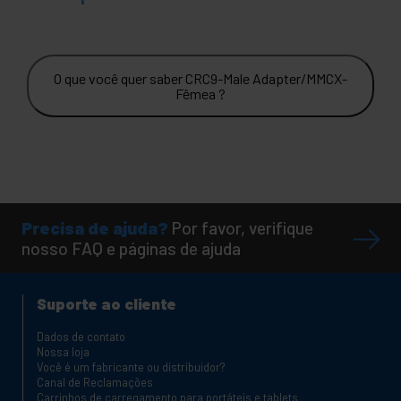
O que você quer saber CRC9-Male Adapter/MMCX-
Fêmea ?
Precisa de ajuda?
Por favor, verifique
nosso FAQ e páginas de ajuda
Suporte ao cliente
Dados de contato
Nossa loja
Você é um fabricante ou distribuidor?
Canal de Reclamações
Carrinhos de carregamento para portáteis e tablets