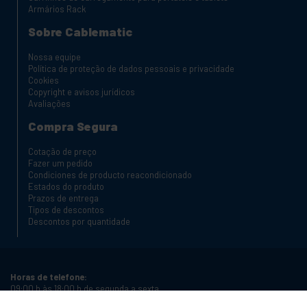
Armários Rack
Sobre Cablematic
Nossa equipe
Política de proteção de dados pessoais e privacidade
Cookies
Copyright e avisos jurídicos
Avaliações
Compra Segura
Cotação de preço
Fazer um pedido
Condiciones de producto reacondicionado
Estados do produto
Prazos de entrega
Tipos de descontos
Descontos por quantidade
Horas de telefone:
09:00 h às 18:00 h de segunda a sexta