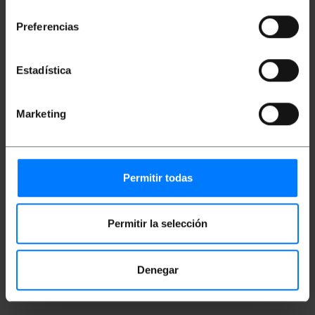
Durabilidade e resistência
consentimiento
Tecnologia avançada
Instalação fácil
Preferencias
Conexão segura
Estadística
Medidas e Pesos
Marketing
Peso bruto: 10 g
Número de pacotes: 1
Permitir todas
Classificação
Permitir la selección
Denegar