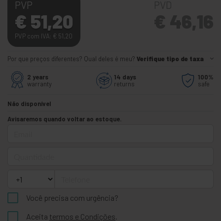
PVP
PVD
€
51,20
€
46,16
PVP com IVA:
€
51,20
Por que preços diferentes? Qual deles é meu?
Verifique tipo de taxa
2 years
14 days
100%
warranty
returns
safe
Não disponível
Avisaremos quando voltar ao estoque.
Email
Quantidade
Telefone
Você precisa com urgência?
Aceita
termos e Condições
.