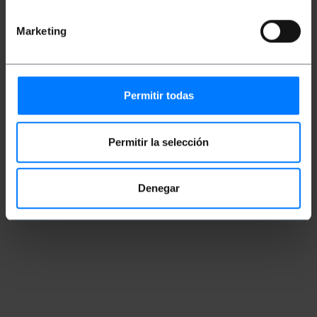
Peso bruto: 323 g
Tamanhos do produto (largura x profundidade
x altura): 13.7 x 8.6 x 2.8 cm
Marketing
Número de pacotes: 1
Tamanhos de pacotes: 21.5 x 12.0 x 8.5 cm
Permitir todas
Documentação
Arquivo de produto 1
Permitir la selección
Classificação
Denegar