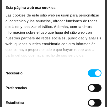
Distribuidor de vídeo ativo que multiplica o sinal de
Esta página web usa cookies
entrada e o amplifica. Tem uma entrada de vídeo (1 x
BNC-Female) e quatro saídas de vídeo (4 x BNC-
Las cookies de este sitio web se usan para personalizar
Female).
el contenido y los anuncios, ofrecer funciones de redes
sociales y analizar el tráfico. Además, compartimos
Especificações
información sobre el uso que haga del sitio web con
Distância máxima do cabo coaxial da câmera
para a entrada de vídeo de 1000m.
nuestros partners de redes sociales, publicidad y análisis
Distância máxima do cabo coaxial das saídas
web, quienes pueden combinarla con otra información
de vídeo para o monitor de 1000m.
que les haya proporcionado o que hayan recopilado a
Nível de entrada de vídeo: 0.8 ~ 1.2Vp-p, 75
Ohms.
partir del uso que haya hecho de sus servicios.
Nível de saída de vídeo: 1Vp-p (padrão), 75
ohms (largura de banda de 10Hz-10MHz).
LED indicador de energia.
Selección
Fonte de alimentação de 12VDC (500mA).
Necesario
Tamanho: 137 x 86 x 28 mm.
de
Caixa de plástico ABS preta.
consentimiento
Preferencias
Medidas e Pesos
Estadística