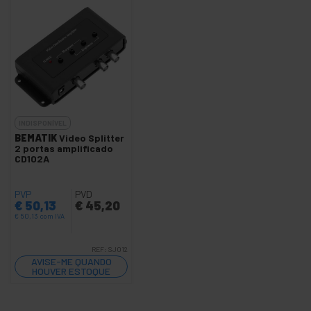
INDISPONÍVEL
BEMATIK
Video Splitter
2 portas amplificado
CD102A
PVP
PVD
€
50,13
€
45,20
€
50,13
com IVA
REF:
SJ012
AVISE-ME QUANDO
HOUVER ESTOQUE