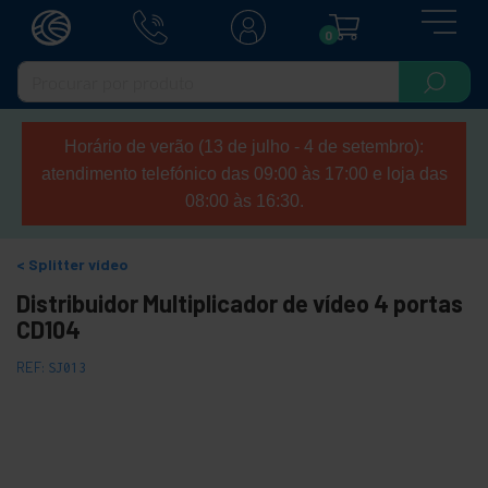
0
Horário de verão (13 de julho - 4 de setembro):
atendimento telefónico das 09:00 às 17:00 e loja das
08:00 às 16:30.
Splitter vídeo
Distribuidor Multiplicador de vídeo 4 portas
CD104
REF:
SJ013