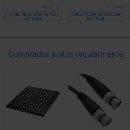
negócio
REF:
HB029
REF:
HB042
+
Lazer
AVISE-ME QUANDO HOUVER
AVISE-ME QUANDO HOUVER
ESTOQUE
ESTOQUE
+
área
médica
Comprados juntos regularmente