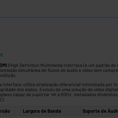
MI
DMI
(High Definition Multimedia Interface) é um padrão de i
nsmissão simultânea de fluxos de áudio e vídeo sem compr
exibição.
a interface utiliza sinalização diferencial minimizada por t
egridade dos dados. Evoluiu de uma solução de vídeo digit
plexo capaz de suportar 4K a 60Hz, metadados dinâmicos e
C).
ersão
Largura de Banda
Suporte de Áudi