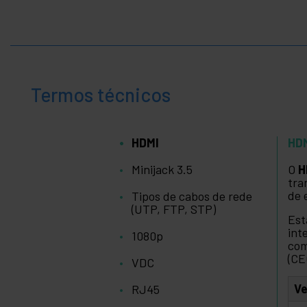
Termos técnicos
HDMI
HD
Minijack 3.5
O
H
tra
de 
Tipos de cabos de rede
(UTP, FTP, STP)
Est
int
1080p
com
(CE
VDC
V
RJ45