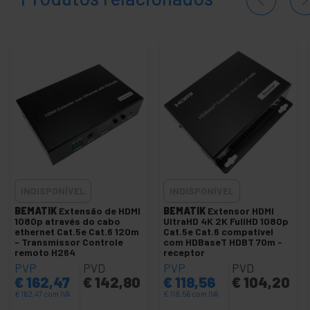
Extensor VGA
Interface VGA, DVI e HDMI
+
Multiplicador de vídeo
+
Vídeo SDI HD-SDI SD-SDI 3G-SDI
+
Iluminação
e som
+
Fotografia
+
Ferramentas
INDISPONÍVEL
INDISPONÍVEL
e ferragens
BEMATIK
Extensão de HDMI
BEMATIK
Extensor HDMI
Segurança,
1080p através do cabo
UltraHD 4K 2K FullHD 1080p
+
ethernet Cat.5e Cat.6 120m
Cat.5e Cat.6 compatível
alarmes e
- Transmissor Controle
com HDBaseT HDBT 70m -
controle
remoto H264
receptor
+
Eletrônicos
PVP
PVD
PVP
PVD
e gadgets
€
162,47
€
142,80
€
118,56
€
104,20
€
162,47
com IVA
€
118,56
com IVA
+
Casa e