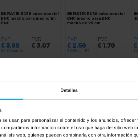
BEMATIK
RG58 cabo coaxial
BEMATIK
RG59 cabo coaxial
B
BNC macho para macho 1m
BNC macho para BNC
HD
BNC
macho de 25 cm
PVP
PVD
PVP
PVD
P
€
3,69
€
3,07
€
2,50
€
1,70
€
€
3,69
com IVA
€
2,50
com IVA
€
2
Entrega imediata
Entrega imediata
REF:
BN003
REF:
BN011
Quantidade
Quantidade
Detalles
s
b se usan para personalizar el contenido y los anuncios, ofrecer
s, compartimos información sobre el uso que haga del sitio web 
 análisis web, quienes pueden combinarla con otra información q