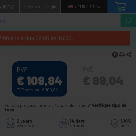
4987121
Registro
Login
/ EUR /
PT
0
7:00 e loja das 08:00 às 16:30.
PVP
PVD
€
109,84
€
99,04
PVP com IVA:
€
109,84
Por que preços diferentes? Qual deles é meu?
Verifique tipo de
taxa
2 years
14 days
100%
warranty
returns
safe