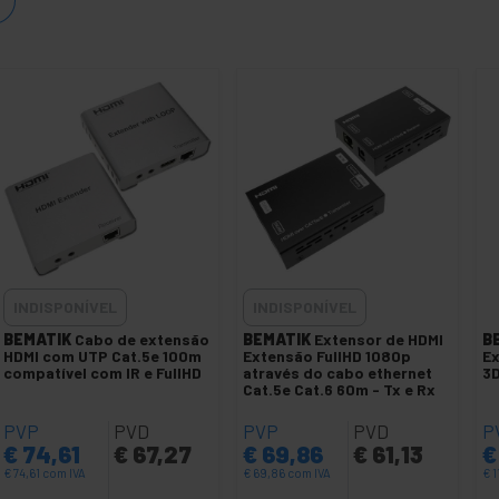
INDISPONÍVEL
INDISPONÍVEL
BEMATIK
Cabo de extensão
BEMATIK
Extensor de HDMI
B
HDMI com UTP Cat.5e 100m
Extensão FullHD 1080p
Ex
compatível com IR e FullHD
através do cabo ethernet
3
Cat.5e Cat.6 60m - Tx e Rx
PVP
PVD
PVP
PVD
P
€
74,61
€
67,27
€
69,86
€
61,13
€
€
74,61
com IVA
€
69,86
com IVA
€
1