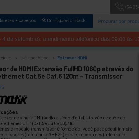
+34 93
laretes e cabeços
🛠️ Configurador Rack
- 4 de setembro): atendimento telefónico das 09:00 às 1
 vídeo
Extensor Vídeo
Extensor HDMI
sor de HDMI Extensão FullHD 1080p através do
ethernet Cat.5e Cat.6 120m - Transmissor
25
icações
ensor de sinal HDMI (áudio e vídeo digital) através de cabo de
e ethernet UTP (Cat.5e ou Cat.6)./ li>
enas o módulo transmissor é fornecido. Você pode adquirir mais
ansmissores (referência #HB25) e mais receptores (referência