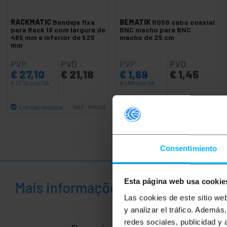
RACKMATIC
Bandeja fixa
BEMATIK
RG58 cabo coaxial
para Rack 19 com largura de
BNC macho para BNC
465 mm e inferior de 525
macho de 25 cm
mm
PVP
PVD
PVP
PVD
€
27,10
€
21,18
€
1,69
€
1,45
€
27,10
com IVA
€
1,69
com IVA
Entrega imediata
Entrega imediata
REF:
RM053
REF:
BN001
Quantidade
Quantidade
Consentimiento
Esta página web usa cookie
Mais informações
Las cookies de este sitio we
y analizar el tráfico. Ademá
redes sociales, publicidad y