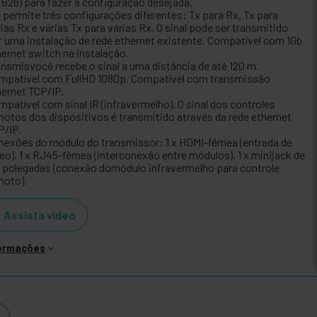
B26) para fazer a configuração desejada.
e permite três configurações diferentes: Tx para Rx, Tx para
ias Rx e várias Tx para várias Rx. O sinal pode ser transmitido
r uma instalação de rede ethernet existente. Compatível com 1Gb
hernet switch na instalação.
ansmisvocê recebe o sinal a uma distância de até 120 m.
mpatível com FullHD 1080p. Compatível com transmissão
hernet TCP/IP.
mpatível com sinal IR (infravermelho). O sinal dos controles
motos dos dispositivos é transmitido através da rede ethernet
P/IP.
nexões do módulo do transmissor: 1 x HDMI-fêmea (entrada de
deo), 1 x RJ45-fêmea (interconexão entre módulos), 1 x minijack de
5 polegadas (conexão domódulo infravermelho para controle
moto).
Assista vídeo
formações