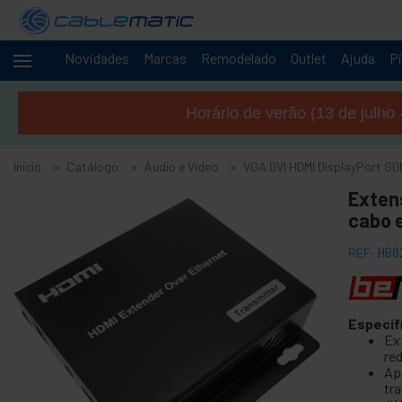
Novidades
Marcas
Remodelado
Outlet
Ajuda
Pi
Cabos
+
e
Horário de verão (13 de julho 
redes
+
Racks e
servidores
Início
Catálogo
Áudio e Vídeo
VGA DVI HDMI DisplayPort SDI
Áudio
-
Exten
e
cabo 
Vídeo
+
Acessórios de áudio e vídeo
REF:
HB0
+
Acessórios GoPro
+
Sem fio Audio Tour
Especif
+
CCTV Videovigilância
Ext
+
red
Telas de Projeção
Ap
+
Carrinhos computador e de de TV
tr