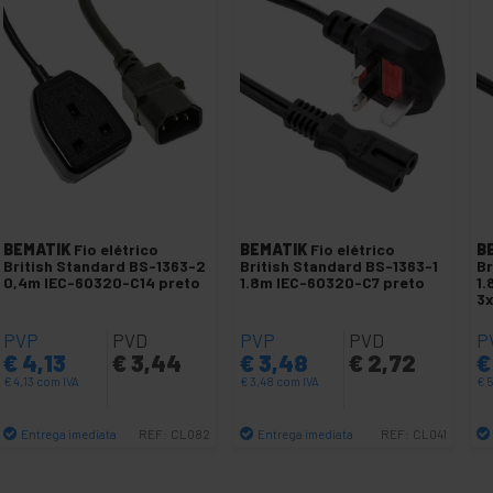
BEMATIK
Fio elétrico
BEMATIK
Fio elétrico
B
British Standard BS-1363-2
British Standard BS-1363-1
Br
0,4m IEC-60320-C14 preto
1.8m IEC-60320-C7 preto
1.
3
PVP
PVD
PVP
PVD
P
€
4,13
€
3,44
€
3,48
€
2,72
€
€
4,13
com IVA
€
3,48
com IVA
€
5
Entrega imediata
Entrega imediata
REF:
CL082
REF:
CL041
Quantidade
Quantidade