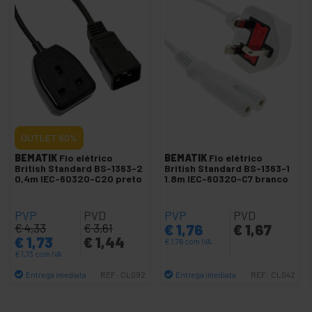
Cabo IEC-60320 C13
Cabo IEC-60320 C14
Cabo IEC-60320 C19
Cabo IEC-60320 C20
Cabo IEC-60320 C5
Cabo IEC-60320 C7
OUTLET
60%
Cabos Extremidade aberta
BEMATIK
Fio elétrico
BEMATIK
Fio elétrico
Cabo com Schuko feminino
British Standard BS-1363-2
British Standard BS-1363-1
0,4m IEC-60320-C20 preto
1.8m IEC-60320-C7 branco
Cabo de Alimentação Schuko
PVP
Ligue-IEC 60320 para montar
PVD
PVP
PVD
€
4,33
€
3,61
€
1,76
€
1,67
Schuko ligar para a montagem
€
1,73
€
1,44
€
1,76
com IVA
€
1,73
com IVA
Capacitor de partida
Entrega imediata
Entrega imediata
REF:
CL092
REF:
CL042
Tomada industrial IEC-60309 azul
Quantidade
Quantidade
Tomada industrial IEC-60309 vermelho