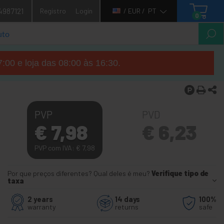
4987121
Registro
Login
/ EUR /
PT
0
7:00 e loja das 08:00 às 16:30.
PVP
PVD
€
7,98
€
6,23
PVP com IVA:
€
7,98
Por que preços diferentes? Qual deles é meu?
Verifique tipo de
taxa
2 years
14 days
100%
warranty
returns
safe