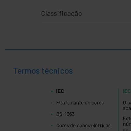
Classificação
Termos técnicos
IEC
IEC
Fita isolante de cores
O p
apa
BS-1363
Est
núm
Cores de cabos elétricos
da 