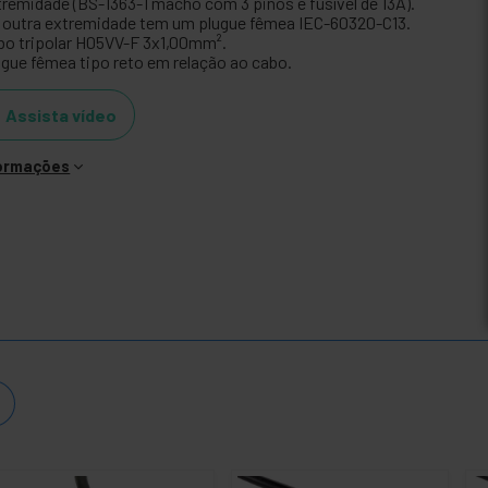
tremidade (BS-1363-1 macho com 3 pinos e fusível de 13A).
 outra extremidade tem um plugue fêmea IEC-60320-C13.
bo tripolar H05VV-F 3x1,00mm².
ugue fêmea tipo reto em relação ao cabo.
Assista vídeo
formações