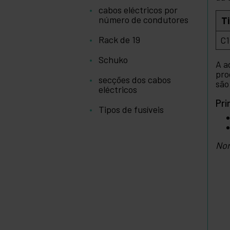
cabos eléctricos por
número de condutores
T
Rack de 19
C1
Schuko
A a
pro
secções dos cabos
são
eléctricos
Pri
Tipos de fusíveis
Nor