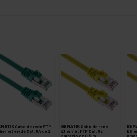
EMATIK
Cabo de rede FTP
BEMATIK
Cabo de rede
BEM
hernet verde Cat. 6A de 2
Ethernet FTP Cat. 6a
Ethe
amarelo de 0,5 m
amar