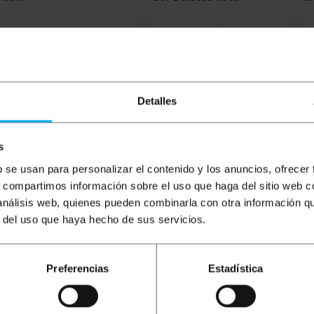
PVP
PVD
PVP
PVD
P
€
8,58
€
7,70
€
9,34
€
7,30
€
€
8,58
com IVA
€
9,34
com IVA
€
2
Entrega imediata
De 4 a 5 dias úteis
REF:
YP022
REF:
YP032
Detalles
Quantidade
Quantidade
s
b se usan para personalizar el contenido y los anuncios, ofrecer
s, compartimos información sobre el uso que haga del sitio web 
 análisis web, quienes pueden combinarla con otra información q
r del uso que haya hecho de sus servicios.
Preferencias
Estadística
s elétricos. Conexão em uma extremidade para conexões elé