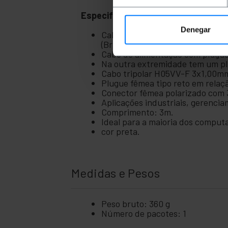
+
negócio
Especificações
+
Lazer
Denegar
Cabo de alimentação para equipa
(British Standard).
+
área
Cabo de alimentação com plugue
médica
Na outra extremidade tem um p
Cabo tripolar H05VV-F 3x1,00m
Plugue fêmea tipo reto em relaç
Conector fêmea polarizado com 3
Aplicações industriais, gerenciam
Comprimento: 3m.
Ideal para a maioria dos compu
cor preta.
Medidas e Pesos
Peso bruto: 360 g
Número de pacotes: 1