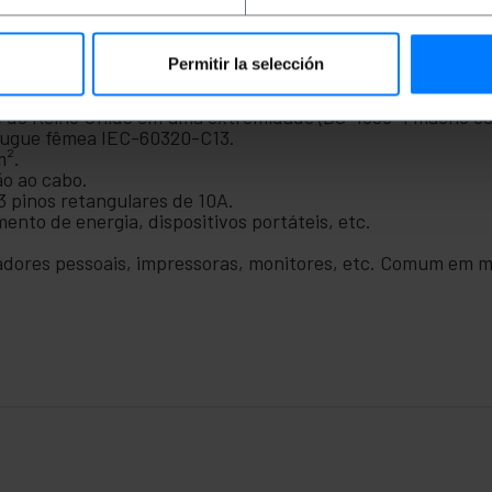
Permitir la selección
mentos eletrônicos, baseado nas normas IEC (Internationa
 do Reino Unido em uma extremidade (BS-1363-1 macho com 
lugue fêmea IEC-60320-C13.
m².
ão ao cabo.
 pinos retangulares de 10A.
ento de energia, dispositivos portáteis, etc.
tadores pessoais, impressoras, monitores, etc. Comum em 