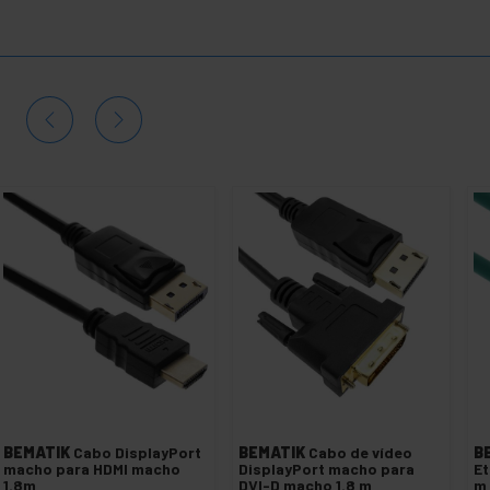
BEMATIK
Cabo DisplayPort
BEMATIK
Cabo de vídeo
B
macho para HDMI macho
DisplayPort macho para
Et
1.8m
DVI-D macho 1.8 m
m