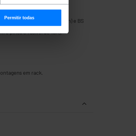
Permitir todas
l Electrotechnical Commission) e BS
3 pinos e fusível de 13A).
montagens em rack.