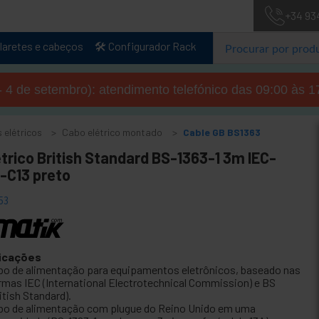
+34 93
laretes e cabeços
🛠️ Configurador Rack
- 4 de setembro): atendimento telefónico das 09:00 às 1
 elétricos
Cabo elétrico montado
Cable GB BS1363
étrico British Standard BS-1363-1 3m IEC-
-C13 preto
53
icações
bo de alimentação para equipamentos eletrônicos, baseado nas
rmas IEC (International Electrotechnical Commission) e BS
itish Standard).
bo de alimentação com plugue do Reino Unido em uma