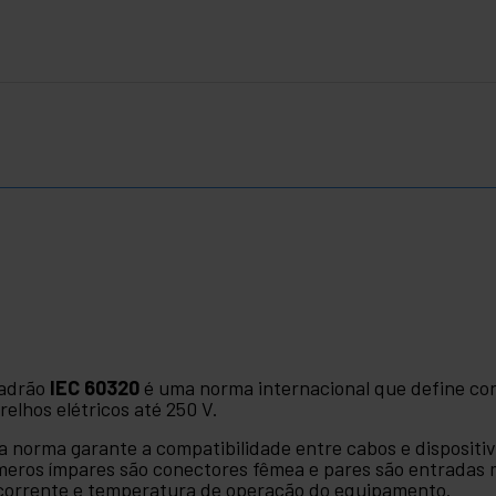
adrão
IEC 60320
é uma norma internacional que define co
relhos elétricos até 250 V.
a norma garante a compatibilidade entre cabos e disposit
eros ímpares são conectores fêmea e pares são entradas 
corrente e temperatura de operação do equipamento.