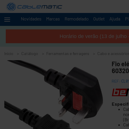
Novidades
Marcas
Remodelado
Outlet
Ajuda
Pi
Cabos
+
e
Horário de verão (13 de julho 
redes
+
Racks e
servidores
Início
Catálogo
Ferramentas e ferragens
Cabo e acessórios
Áudio
+
Fio el
e
60320
Vídeo
+
Iluminação
REF:
CL0
e som
+
Fotografia
Especif
-
Ferramentas
Ca
e ferragens
no
(Br
+
Acessórios de piso, porta e janela
Ca