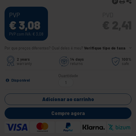
PVP
PVD
€
3,08
€
2,41
PVP com IVA:
€
3,08
Por que preços diferentes? Qual deles é meu?
Verifique tipo de taxa
2 years
14 days
100%
warranty
returns
safe
Quantidade
Disponível
Adicionar ao carrinho
Compre agora