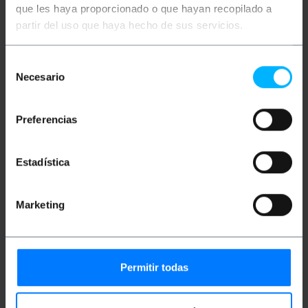
que les haya proporcionado o que hayan recopilado a
RJ45-Female (exterior) para o Terminal Bloco 110
(interior) para instalar painéis com as regras 110.
partir del uso que haya hecho de sus servicios.
Atende ao padrão FTP cabeamento Categoria 6 e
correspondentes códigos de cores para fácil
instalação. conector blindado. AMP suporta o
Selección
formato.
Necesario
de
consentimiento
Medidas e Pesos
Preferencias
Peso bruto: 20 g
Tamanhos do produto (largura x profundidade
Estadística
x altura): 4.0 x 2.4 x 1.7 cm
Número de pacotes: 1
Tamanhos de pacotes: 4.0 x 2.4 x 1.7 cm
Marketing
Documentação
Permitir todas
Arquivo de produto 1