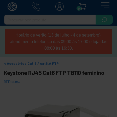
0
Horário de verão (13 de julho - 4 de setembro):
atendimento telefónico das 09:00 às 17:00 e loja das
08:00 às 16:30.
Acessórios Cat.6 / cat6.A FTP
Keystone RJ45 Cat6 FTP TB110 feminino
REF:
RD060