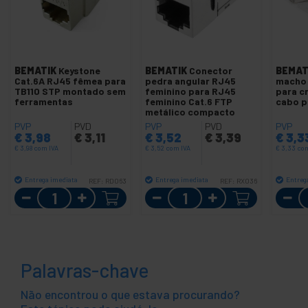
BEMATIK
Keystone
BEMATIK
Conector
BEMAT
Cat.6A RJ45 fêmea para
pedra angular RJ45
macho 
TB110 STP montado sem
feminino para RJ45
para c
ferramentas
feminino Cat.6 FTP
cabo p
metálico compacto
PVP
PVD
PVP
PVD
PVP
€
3,98
€
3,11
€
3,52
€
3,39
€
3,3
€
3,98
com IVA
€
3,52
com IVA
€
3,33
com
Entrega imediata
Entrega imediata
Entreg
REF:
RD063
REF:
RX036
Quantidade
Quantidade
Palavras-chave
Não encontrou o que estava procurando?