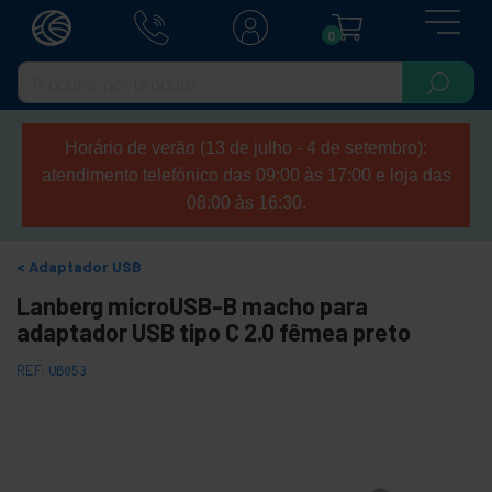
0
Horário de verão (13 de julho - 4 de setembro):
atendimento telefónico das 09:00 às 17:00 e loja das
08:00 às 16:30.
Adaptador USB
Lanberg microUSB-B macho para
adaptador USB tipo C 2.0 fêmea preto
REF:
UB053