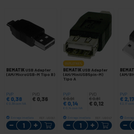
OUTLET
85%
BEMATIK
USB Adapter
BEMATIK
USB Adapter
BEMAT
(AM/MicroUSB-M Tipo B)
(AH/MiniUSB5pin-M)
(AM/BH
Tipo A
PVP
PVD
PVP
PVD
PVP
€
0,38
€
0,36
€
2,1
€
0,91
€
0,81
€
0,14
€
0,12
€
0,38
com IVA
€
2,17
com
€
0,14
com IVA
Entrega imediata
Entrega imediata
Entreg
REF:
US091
REF:
UB047
Quantidade
Quantidade