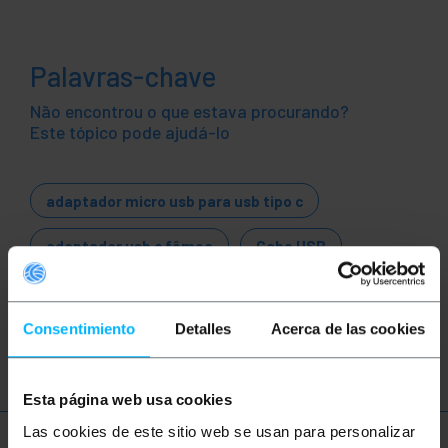
Palavras-chave
Não encontrou o que estava procurando?
Este tópico pode ajudá-lo
adaptador micro usb para usb tipo c
adaptador usb c fêmea
Cabo USB
Adaptador USB
Conversor USB
Consentimiento
Detalles
Acerca de las cookies
USB 1.1
USB 2.0
USB 3.0
Esta página web usa cookies
Las cookies de este sitio web se usan para personalizar