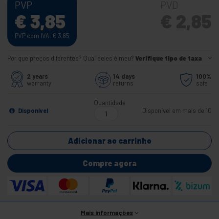
PVP
PVD
€
3,85
€
2,85
PVP com IVA:
€
3,85
Por que preços diferentes? Qual deles é meu?
Verifique tipo de taxa
2 years
14 days
100%
warranty
returns
safe
Quantidade
Disponível
Disponível em mais de 10
Adicionar ao carrinho
Compre agora
Mais informações