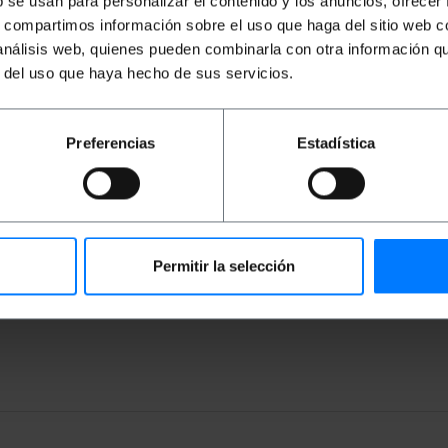
b se usan para personalizar el contenido y los anuncios, ofrecer
 com portas USB Tipo A e B.
s, compartimos información sobre el uso que haga del sitio web 
2.0 padrão.< /li>
 análisis web, quienes pueden combinarla con otra información q
mea ao conector USB-B macho.
r del uso que haya hecho de sus servicios.
al.
Preferencias
Estadística
Permitir la selección
rofundidade x altura): 18.5 x 10.3 x 4.0 cm
3 x 4.0 cm