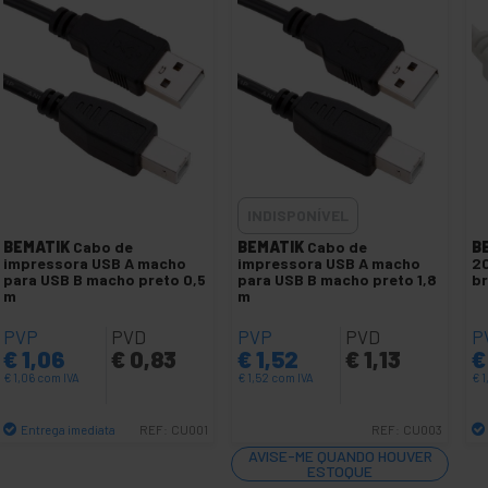
INDISPONÍVEL
BEMATIK
Cabo de
BEMATIK
Cabo de
B
impressora USB A macho
impressora USB A macho
2
para USB B macho preto 0,5
para USB B macho preto 1,8
b
m
m
PVP
PVD
PVP
PVD
P
€
1,06
€
0,83
€
1,52
€
1,13
€
€
1,06
com IVA
€
1,52
com IVA
€
1
Entrega imediata
REF:
CU001
REF:
CU003
Quantidade
AVISE-ME QUANDO HOUVER
ESTOQUE