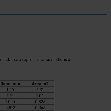
 usada para representar as medidas de
Diam. mm
Área m2
1,29
1,31
1,15
1.04
1.024
0.823
0,912
0,653