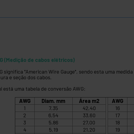
 (Medição de cabos elétricos)
 significa "American Wire Gauge", sendo esta uma medida
gura e seção dos cabos.
i está uma tabela de conversão AWG:
AWG
Diam. mm
Área m2
AWG
1
7.35
42,40
16
2
6,54
33,60
17
3
5,86
27,00
18
4
5.19
21,20
19