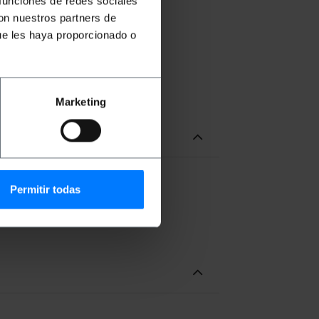
 funciones de redes sociales
con nuestros partners de
ue les haya proporcionado o
Marketing
Permitir todas