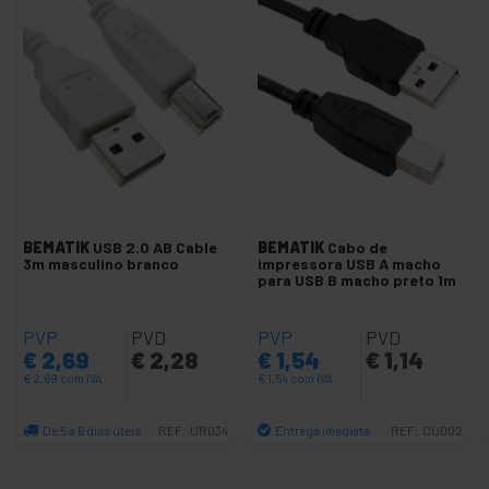
Cabo USB BF para BM
Cabo microUSB para MicroUSB
Cabo USB MicroUSB para MiniUSB
Cabo USB retrátil
Cabo USB diversos
Cabo USB personalizado
Cabo USB e eSATA híbrido
Cabo Câmera Digital
BEMATIK
USB 2.0 AB Cable
BEMATIK
Cabo de
3m masculino branco
impressora USB A macho
Adaptadores de cabo e USB tipo C
para USB B macho preto 1m
Super Cabo USB AM a AF
PVP
Super cabo USB AM para BM
PVD
PVP
PVD
€
2,69
€
2,28
€
1,54
€
1,14
Super Cabo USB AM a MiniUSB
€
2,69
com IVA
€
1,54
com IVA
+
Cabo e adaptador USB 3.0, 3.1 e 3.2
De 5 a 6 dias úteis
Entrega imediata
REF:
UR034
REF:
CU002
Cabos de Lightning USB
Quantidade
Quantidade
+
Cabos e adaptadores USB 4.0