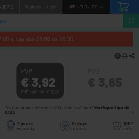
4987121
Registro
Login
/ EUR /
PT
0
7:00 e loja das 08:00 às 16:30.
PVP
PVD
€
3,92
€
3,65
PVP com IVA:
€
3,92
Por que preços diferentes? Qual deles é meu?
Verifique tipo de
taxa
2 years
14 days
100%
warranty
returns
safe