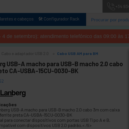
+34 93
laretes e cabeços
🛠️ Configurador Rack
- 4 de setembro): atendimento telefónico das 09:00 às 1
Cabo e adaptador USB 2.0
Cabo USB AM para BM
rg USB-A macho para USB-B macho 2.0 cabo
eto CA-USBA-15CU-0030-BK
52
icações
nberg USB-A macho para USB-B macho 2.0 cabo 3m com caixa
 ferrite preta CA-USBA-15CU-0030-BK
eal para conectar dispositivos com portas USB Tipo A e B.
mpatível com dispositivos USB 2.0 padrão.< /li>