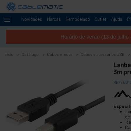
Novidades
Marcas
Remodelado
Outlet
Ajuda
Pi
Cabos
-
e
Horário de verão (13 de julho 
redes
+
Acessórios M.2 SSD SATA SAS HDD
Início
Catálogo
Cabos e redes
Cabos e acessórios USB
+
Acessórios FireWire
Lanbe
+
ATA IDE adaptador e acessórios
3m pr
+
Adaptador Bluetooth e acessórios
REF:
CU1
+
Porta paralela
+
Interface serial
+
BCC cabo
Especif
+
Cabo e adaptador MIDI
La
de
-
Cabos e acessórios USB
Id
Co
Adaptador USB para PS2