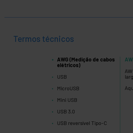
Fotografia
+
Ferramentas
e ferragens
Segurança,
+
alarmes e
Termos técnicos
controle
+
Eletrônicos
e gadgets
AWG (Medição de cabos
AWG
+
Casa e
elétricos)
negócio
AWG
+
USB
lar
Lazer
Aqu
MicroUSB
+
área
médica
Mini USB
USB 3.0
USB reversível Tipo-C