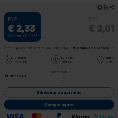
PVP
PVD
€
2,33
€
2,01
PVP com IVA:
€
2,33
Por que preços diferentes? Qual deles é meu?
Verifique tipo de taxa
2 years
14 days
100%
warranty
returns
safe
Quantidade
Disponível
Adicionar ao carrinho
Compre agora