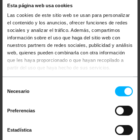
Esta página web usa cookies
Descrição
Las cookies de este sitio web se usan para personalizar
el contenido y los anuncios, ofrecer funciones de redes
sociales y analizar el tráfico. Además, compartimos
Este cabo adaptador facilita a interação entre
información sobre el uso que haga del sitio web con
dispositivos móveis e periféricos externos,
permitindo a funcionalidade On-The-Go. Ele
nuestros partners de redes sociales, publicidad y análisis
possibilita a integração de acessórios de
web, quienes pueden combinarla con otra información
computador convencionais em terminais móveis,
expandindo as capacidades de entrada de dados e
que les haya proporcionado o que hayan recopilado a
facilitando a transferência de arquivos sem a
partir del uso que haya hecho de sus servicios.
necessidade de um computador intermediário. Isso
melhora a operabilidade em tarefas móveis,
permitindo o uso imediato de ferramentas de
Selección
armazenamento e controle externas.
Necesario
de
Especificações
consentimiento
Adaptador OTG Micro USB Macho para USB
Tipo A Fêmea para Dispositivos Móveis
Preferencias
Habilita a função On-The-Go (OTG) para
transferência bidirecional de dados entre
periféricos e terminais.
Permite a conexão direta de periféricos como
Estadística
teclados, mouses e unidades de
armazenamento flash.