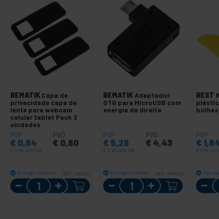
BEMATIK
Capa de
BEMATIK
Adaptador
BEST
privacidade capa de
OTG para MicroUSB com
plástic
lente para webcam
energia da direita
bolha
celular tablet Pack 3
unidades
PVP
PVD
PVP
PVD
PVP
€
0,84
€
0,80
€
5,28
€
4,43
€
1,6
€
0,84
com IVA
€
5,28
com IVA
€
1,64
com
Entrega imediata
Entrega imediata
Entreg
REF:
MD091
REF:
MH026
Quantidade
Quantidade