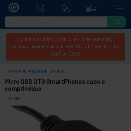
0
Horário de verão (13 de julho - 4 de setembro):
atendimento telefónico das 09:00 às 17:00 e loja das
08:00 às 16:30.
Cabo USB AM para microUSB
Micro USB OTG SmartPhones cabo e
comprimidos
REF:
MH021