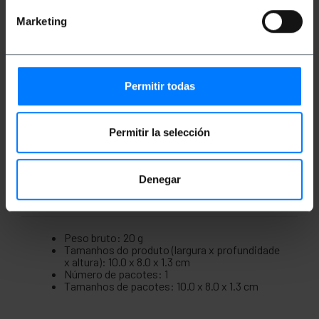
Ele integra uma porta USB tipo A fêmea a
Marketing
partir da saída Micro USB do dispositivo de
origem.
Garante a compatibilidade com sistemas
operacionais que suportam o protocolo USB
OTG.
Comprimento total do cabo: 15 cm
Permitir todas
Conector de entrada: Micro USB macho
Conector de saída: USB Tipo A fêmea
Compatível com smartphones e tablets com
Permitir la selección
sistemas Android, Windows Phone e Symbian
com suporte a OTG.
Denegar
Medidas e Pesos
Peso bruto: 20 g
Tamanhos do produto (largura x profundidade
x altura): 10.0 x 8.0 x 1.3 cm
Número de pacotes: 1
Tamanhos de pacotes: 10.0 x 8.0 x 1.3 cm