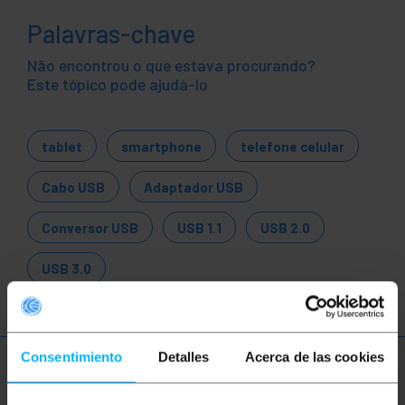
Palavras-chave
Não encontrou o que estava procurando?
Este tópico pode ajudá-lo
tablet
smartphone
telefone celular
Cabo USB
Adaptador USB
Conversor USB
USB 1.1
USB 2.0
USB 3.0
Consentimiento
Detalles
Acerca de las cookies
Mais informações