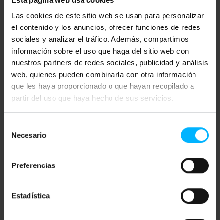
Esta página web usa cookies
Las cookies de este sitio web se usan para personalizar
Duplex Cabo de Fibra Óptica Multi Modo (MM) que
atende o padrão da ISO-11801 OM3. Os cabos de fibra
el contenido y los anuncios, ofrecer funciones de redes
multimodo OM3 otimizadas utilizando 50/125
sociales y analizar el tráfico. Además, compartimos
microns e permitir velocidades de até 10 Gigabit
Ethernet a uma distância de 300 m. Ela tem dois
información sobre el uso que haga del sitio web con
conectores ST/PC em ambas as extremidades.
nuestros partners de redes sociales, publicidad y análisis
Cabo de 100% testado, alta qualidade e LSZH (Low
web, quienes pueden combinarla con otra información
Smoke Halogen Free). Secção do núcleo e
revestimento de 50/125 microns (um). Seção
que les haya proporcionado o que hayan recopilado a
totalcada fio de 3,0 mm (incluindo a fibra kevlar e
partir del uso que haya hecho de sus servicios.
verde vagem). Comprimento do cabo de 3 m.
Selección
Medidas e Pesos
Necesario
de
consentimiento
Peso bruto: 70 g
Número de pacotes: 1
Preferencias
Estadística
Classificação