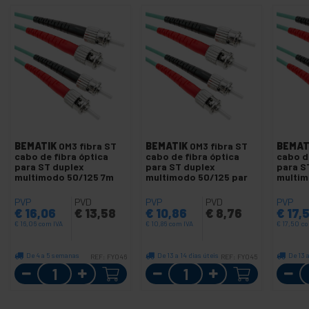
BEMATIK
OM3 fibra ST
BEMATIK
OM3 fibra ST
BEMAT
cabo de fibra óptica
cabo de fibra óptica
cabo d
para ST duplex
para ST duplex
para S
multimodo 50/125 7m
multimodo 50/125 par
multim
PVP
PVD
PVP
PVD
PVP
€
16,06
€
13,58
€
10,86
€
8,76
€
17,
€
16,06
com IVA
€
10,86
com IVA
€
17,50
co
De 4 a 5 semanas
De 13 a 14 dias úteis
De 13 a
REF:
FY046
REF:
FY045
Quantidade
Quantidade