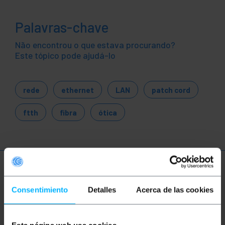
Palavras-chave
Não encontrou o que estava procurando?
Este tópico pode ajudá-lo
rede
ethernet
LAN
patch cord
ftth
fibra
ótica
Mais informações
Consentimiento
Detalles
Acerca de las cookies
Descrição