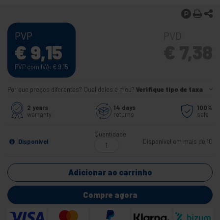
PVP
PVD
€
9,15
€
7,38
PVP com IVA:
€
9,15
Por que preços diferentes? Qual deles é meu?
Verifique tipo de taxa
2 years
14 days
100%
warranty
returns
safe
Quantidade
Disponível
Disponível em mais de 10
Adicionar ao carrinho
Compre agora