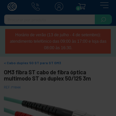
0
Horário de verão (13 de julho - 4 de setembro):
atendimento telefónico das 09:00 às 17:00 e loja das
08:00 às 16:30.
Cabo duplex 50 ST para ST OM3
OM3 fibra ST cabo de fibra óptica
multimodo ST ao duplex 50/125 3m
REF:
FY044