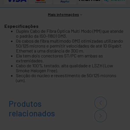
Mais informações
Especificações
Duplex Cabo de Fibra Óptica Multi Modo (MM) que atende
o padrão da ISO-11801 OM3.
Os cabos de fibra multimodo OM3 otimizadas utilizando
50/125 microns e permitir velocidades de até 10 Gigabit
Ethernet a uma distância de 300 m.
Ela tem dois conectores ST/PC em ambas as
extremidades.
Cabo de 100% testado, alta qualidade e LSZH (Low
Smoke Halogen Free).
Secção do núcleo e revestimento de 50/125 microns
(um).
Produtos
relacionados