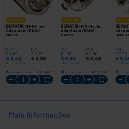
OUTLET
85%
OUTLET
50%
OUTLET
BEMATIK
RN-Fêmea
BEMATIK
MCX-Macho
BEMAT
Adaptador/RSMA-
Adaptador/RSMA-
adapt
Macho
Macho
SMA-f
PVP
PVD
PVP
PVD
PVP
€
2,66
€
2,33
€
1,03
€
0,90
€
2,66
€
0,40
€
0,35
€
0,52
€
0,45
€
0,4
€
0,40
com IVA
€
0,52
com IVA
€
0,40
co
Entrega imediata
Entrega imediata
Entreg
REF:
WH027
REF:
WG013
Quantidade
Quantidade
Mais informações