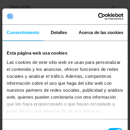
Descrição
Cabo RG-316 com 20 cm de comprimento equipado
com conectores coaxiais, ideal para conexão de
Consentimiento
Detalles
Acerca de las cookies
antenas e sua fiação. Possui um conector Lucent
MC-Male em uma extremidade e SMA-Male-Inverted
(rSMA-Male) na outra. O material utilizado é o RG-316
com perda de ganho de 1,5 dBi/m, o que significa que
Esta página web usa cookies
a perda específica para este comprimento é de 0,3
dBi. Este cabo é a solução ideal para uma conexão
Las cookies de este sitio web se usan para personalizar
segura com um bom sinal.
el contenido y los anuncios, ofrecer funciones de redes
Especificações
sociales y analizar el tráfico. Además, compartimos
información sobre el uso que haga del sitio web con
Cabo RG-316 20cm (Lucent MC-Card Macho /
rSMA-Macho)
nuestros partners de redes sociales, publicidad y análisis
Baseado em conectores coaxiais
web, quienes pueden combinarla con otra información
Usado em pontos de acesso
Adaptadores sem fio 802.11
que les haya proporcionado o que hayan recopilado a
Conexão com antenas e sua fiação
partir del uso que haya hecho de sus servicios.
Conector Lucent MC-Male em uma
extremidade
SMA-Macho invertido (rSMA-Macho) na outra
Selección
extremidade