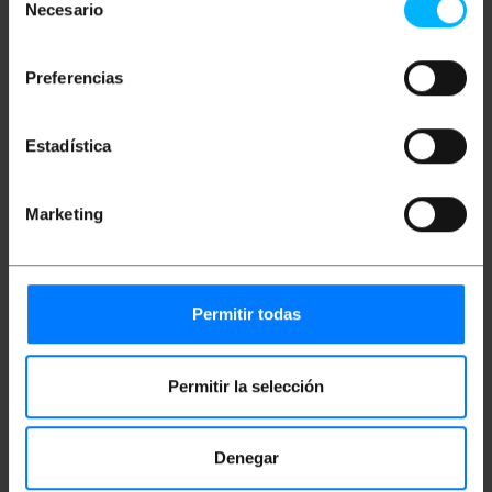
Necesario
Cabo tipo RG-316
de
Perda de ganho de 1,5 dBi/m
consentimiento
A perda de concreto para este comprimento é
de 0,3 dBi
Preferencias
Ideal para conexões sem fio
Compatível com 802.11
Cor branca
Tecnologia avançada
Estadística
Marketing
Medidas e Pesos
Peso bruto: 10 g
Tamanhos do produto (largura x profundidade
Permitir todas
x altura): 21.0 x 1.0 x 0.5 cm
Número de pacotes: 1
Permitir la selección
Classificação
Denegar