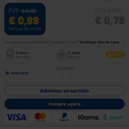
PVP
PVD
€
8,86
€
7,78
€
0,89
€
0,78
PVP com IVA:
€
0,89
Por que preços diferentes? Qual deles é meu?
Verifique tipo de taxa
2 years
14 days
OUTLET
warranty
returns
Quantidade
Disponível
Adicionar ao carrinho
Compre agora