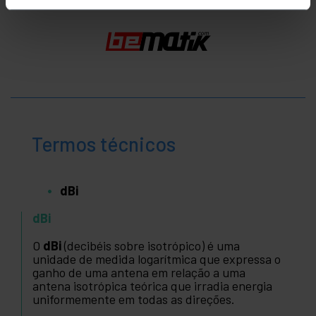
Termos técnicos
dBi
dBi
O
dBi
(decibéis sobre isotrópico) é uma
unidade de medida logarítmica que expressa o
ganho de uma antena em relação a uma
antena isotrópica teórica que irradia energia
uniformemente em todas as direções.