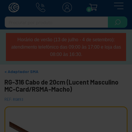
0
Horário de verão (13 de julho - 4 de setembro):
atendimento telefónico das 09:00 às 17:00 e loja das
08:00 às 16:30.
Adaptador SMA
RG-316 Cabo de 20cm (Lucent Masculino
MC-Card/RSMA-Macho)
REF:
RG093