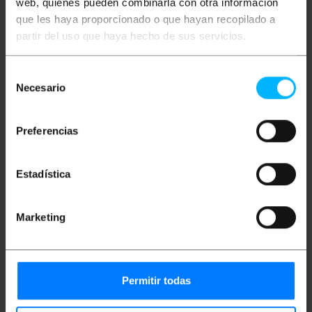
web, quienes pueden combinarla con otra información
Mais informações
que les haya proporcionado o que hayan recopilado a
partir del uso que haya hecho de sus servicios.
Descrição
Selección
Necesario
de
consentimiento
Cabo serial de modem nulo projetado para conectar
dispositivos de comunicação através de portas
Preferencias
seriais. Possui conectores DB9-Female em uma
extremidade e DB9-Female na outra, permitindo
estabelecer comunicação direta entre
computadores ou equipamentos que necessitem de
Estadística
conexão serial. Com comprimento de 1,8 metros, é
ideal para aplicações onde é necessária flexibilidade
na disposição dos dispositivos. O cabo serial de
modem nulo é um cabo usado para comunicar
Marketing
dispositivos que usam portas seriais RS-232, como
computadores, impressoras e outros
equipamentos de comunicação.
Especificações
Permitir todas
Cabo Serial Modem Nulo 1,8 m (DB9-H/H).
Cabo com conector DB9-Fêmea em uma
extremidade e conector DB9-Fêmea na outra.