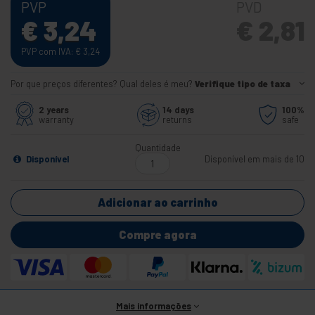
PVP
PVD
€
3,24
€
2,81
PVP com IVA:
€
3,24
Por que preços diferentes? Qual deles é meu?
Verifique tipo de taxa
2 years
14 days
100%
warranty
returns
safe
Quantidade
Disponível
Disponível em mais de 10
Adicionar ao carrinho
Compre agora
Mais informações