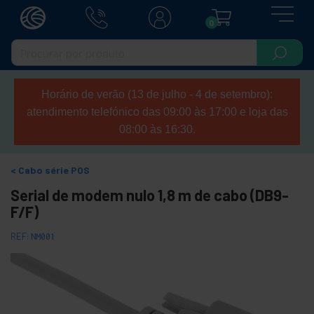
0
Horário de verão (13 de julho - 4 de setembro):
atendimento telefónico das 09:00 às 17:00 e loja das
08:00 às 16:30.
Cabo série POS
Serial de modem nulo 1,8 m de cabo (DB9-
F/F)
REF:
NM001