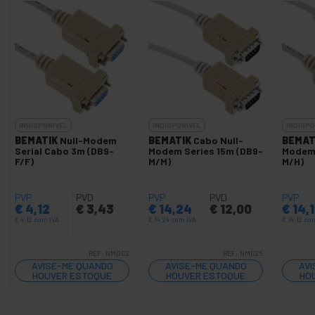
INDISPONÍVEL
INDISPONÍVEL
INDISPO
BEMATIK
Null-Modem
BEMATIK
Cabo Null-
BEMAT
Serial Cabo 3m (DB9-
Modem Series 15m (DB9-
Modem 
F/F)
M/M)
M/H)
PVP
PVD
PVP
PVD
PVP
€
4,12
€
3,43
€
14,24
€
12,00
€
14,
€
4,12
com IVA
€
14,24
com IVA
€
14,12
com
REF:
NM002
REF:
NM025
AVISE-ME QUANDO
AVISE-ME QUANDO
AVI
HOUVER ESTOQUE
HOUVER ESTOQUE
HO