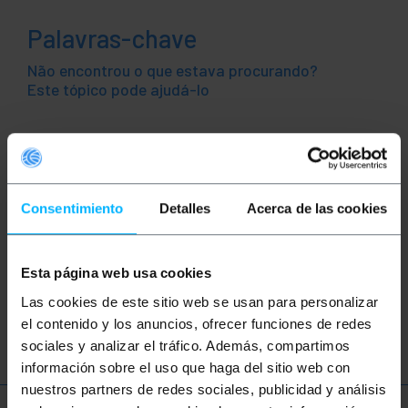
Palavras-chave
Não encontrou o que estava procurando?
Este tópico pode ajudá-lo
POS
terminal POS
terminal ponto venda
caixa registradora
Consentimiento
Detalles
Acerca de las cookies
moedas
notas
dinheiro
serial
Esta página web usa cookies
RS232
RS422
RS485
DB9
Las cookies de este sitio web se usan para personalizar
DB25
porta
conexão
el contenido y los anuncios, ofrecer funciones de redes
sociales y analizar el tráfico. Además, compartimos
información sobre el uso que haga del sitio web con
nuestros partners de redes sociales, publicidad y análisis