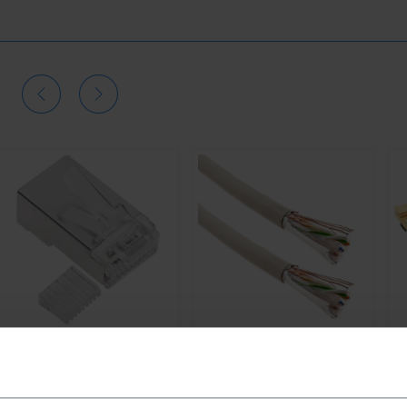
BEMATIK
Conector FTP
BEMATIK
Bobina de cabo de
P
Cat.6 RJ45 macho para
rede LAN FTP categoria
q
engatar o cabo 100-pack
cat.6 24AWG rígido CCA
r