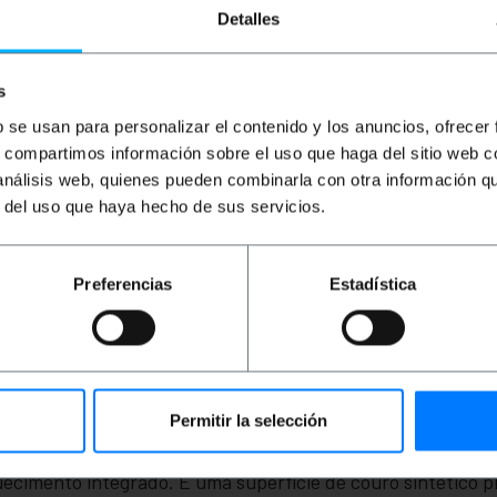
cinza 100 m
Detalles
PVP
PVD
PVP
PVD
P
€
19,73
€
15,42
€
35,14
€
27,45
€
€
19,73
com IVA
€
35,14
com IVA
€
1
s
b se usan para personalizar el contenido y los anuncios, ofrecer
De 4 a 5 dias úteis
Entrega imediata
REF:
RH016
REF:
LN057
s, compartimos información sobre el uso que haga del sitio web 
Quantidade
Quantidade
 análisis web, quienes pueden combinarla con otra información q
r del uso que haya hecho de sus servicios.
Preferencias
Estadística
Permitir la selección
ecimento integrado. É uma superfície de couro sintético p