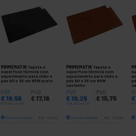
PRIMEMATIK
Tapete e
PRIMEMATIK
Tapete e
P
superfície térmica com
superfície térmica com
su
aquecimento para chão e
aquecimento para chão e
aq
pés 60 x 36 cm 85W preto
pés 60 x 36 cm 85W
pé
castanho
c
PVP
PVD
PVP
PVD
P
€
19,56
€
17,16
€
19,25
€
15,75
€
€
19,56
com IVA
€
19,25
com IVA
€
1
Entrega imediata
Entrega imediata
REF:
HP002
REF:
HP006
Quantidade
Quantidade