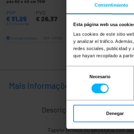
pés 60 x 40 cm 75W
Consentimiento
PVP
PVD
PVP
PVD
€
31,25
€
26,37
€
17,06
€
13,33
€
31,25
com IVA
€
17,06
com IVA
Esta página web usa cookie
Las cookies de este sitio we
Entrega imediata
Entrega imediata
REF:
HP003
REF:
HC074
y analizar el tráfico. Ademá
Quantidade
Quantidade
redes sociales, publicidad y
que hayan recopilado a parti
Selección
Necesario
de
Mais informações
consentimiento
Descrição
Denegar
Tapete térmico ou secretária com aqu