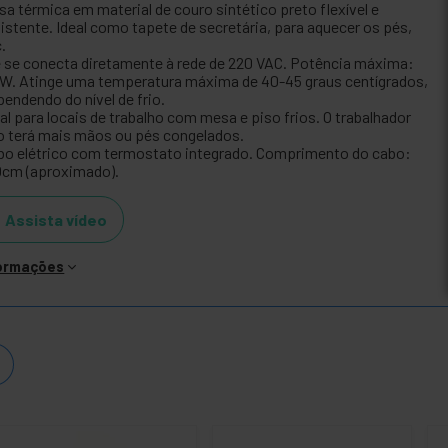
sa térmica em material de couro sintético preto flexível e
sistente. Ideal como tapete de secretária, para aquecer os pés,
.
e se conecta diretamente à rede de 220 VAC. Potência máxima:
 W. Atinge uma temperatura máxima de 40-45 graus centígrados,
pendendo do nível de frio.
al para locais de trabalho com mesa e piso frios. O trabalhador
o terá mais mãos ou pés congelados.
bo elétrico com termostato integrado. Comprimento do cabo:
0cm (aproximado).
Assista vídeo
formações