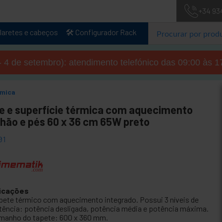
+34 93
laretes e cabeços
🛠️ Configurador Rack
- 4 de setembro): atendimento telefónico das 09:00 às 1
rmica
e e superfície térmica com aquecimento
chão e pés 60 x 36 cm 65W preto
01
icações
pete térmico com aquecimento integrado. Possui 3 níveis de
tência: potência desligada, potência média e potência máxima.
manho do tapete: 600 x 360 mm.