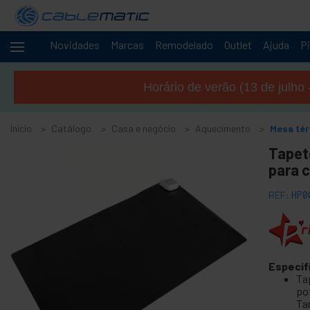
Novidades
Marcas
Remodelado
Outlet
Ajuda
Pi
Cabos
+
e
Horário de verão (13 de julho 
redes
+
Racks e
servidores
Início
Catálogo
Casa e negócio
Aquecimento
Mesa té
Áudio
+
Tapet
e
para 
Vídeo
+
Iluminação
REF:
HP0
e som
+
Fotografia
+
Ferramentas
Especif
e ferragens
Ta
Segurança,
po
+
alarmes e
Ta