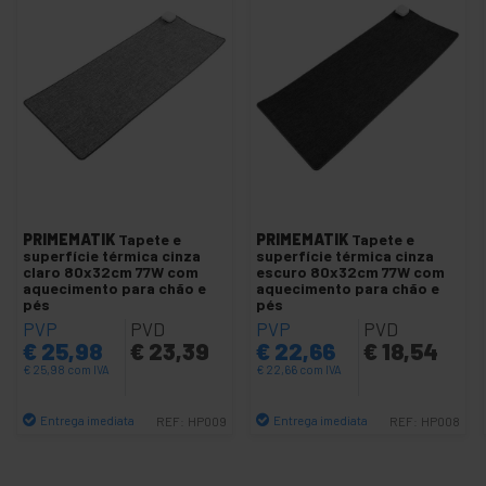
+
Detector de notas e moedas
+
Distribuição sucos frios e calor
+
Equipamento comercial
+
Prateleiras de paletes
+
Etiquetas e artigos de papelaria
+
Extractores para indústria
+
Gerenciamento de fila e espera
+
Lar inteligente
PRIMEMATIK
Tapete e
PRIMEMATIK
Tapete e
superfície térmica cinza
superfície térmica cinza
+
Hotel e restauração
claro 80x32cm 77W com
escuro 80x32cm 77W com
aquecimento para chão e
aquecimento para chão e
+
Laminação e selagem
pés
pés
PVP
PVD
PVP
PVD
+
Lâmpadas edison e lâmpadas
€
25,98
€
23,39
€
22,66
€
18,54
+
Malas, mochilas e transporte
€
25,98
com IVA
€
22,66
com IVA
+
Mobiliário doméstico
Entrega imediata
Entrega imediata
REF:
HP009
REF:
HP008
+
Mobiliário empresas
Quantidade
Quantidade
+
Pólo do barbeiro