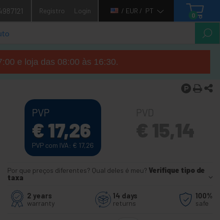
4987121
Registro
Login
/ EUR /
PT
0
7:00 e loja das 08:00 às 16:30.
PVP
PVD
€
17,26
€
15,14
PVP com IVA:
€
17,26
Por que preços diferentes? Qual deles é meu?
Verifique tipo de
taxa
2 years
14 days
100%
warranty
returns
safe