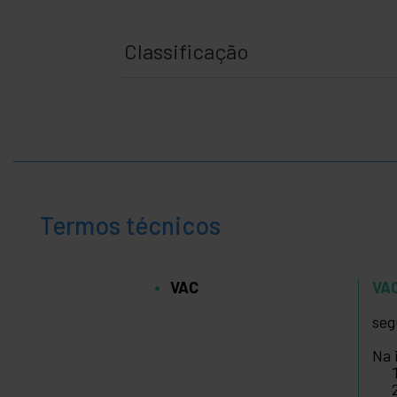
Classificação
Termos técnicos
VAC
VA
seg
Na 