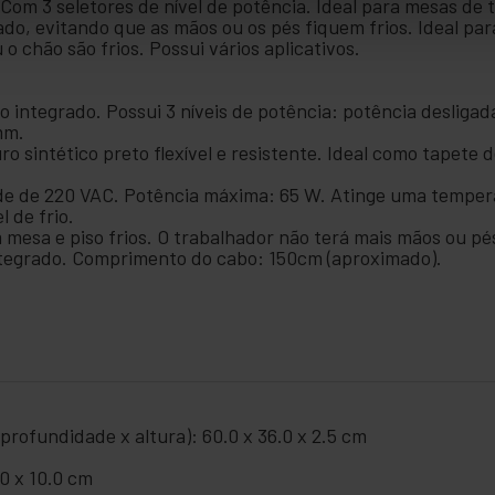
Com 3 seletores de nível de potência. Ideal para mesas de t
do, evitando que as mãos ou os pés fiquem frios. Ideal par
 chão são frios. Possui vários aplicativos.
integrado. Possui 3 níveis de potência: potência desligad
mm.
o sintético preto flexível e resistente. Ideal como tapete 
ede de 220 VAC. Potência máxima: 65 W. Atinge uma tempe
 de frio.
m mesa e piso frios. O trabalhador não terá mais mãos ou p
ntegrado. Comprimento do cabo: 150cm (aproximado).
rofundidade x altura): 60.0 x 36.0 x 2.5 cm
0 x 10.0 cm