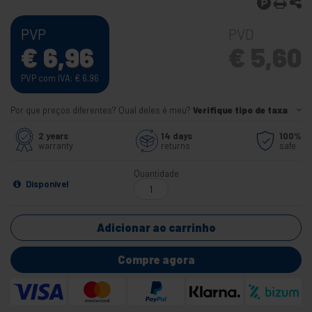
PVP
PVD
€
6,96
€
5,60
PVP com IVA:
€
6,96
Por que preços diferentes? Qual deles é meu?
Verifique tipo de taxa
2 years
14 days
100%
warranty
returns
safe
Quantidade
Disponível
Adicionar ao carrinho
Compre agora