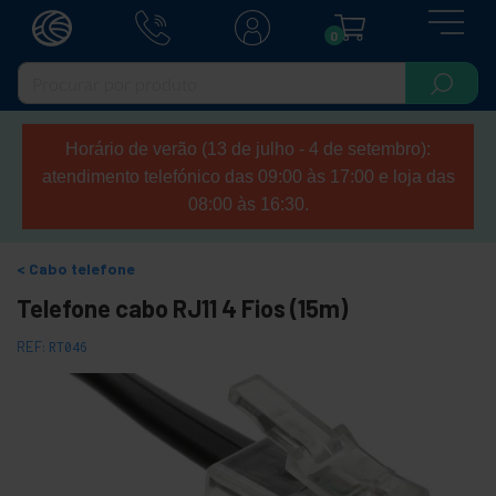
0
Horário de verão (13 de julho - 4 de setembro):
atendimento telefónico das 09:00 às 17:00 e loja das
08:00 às 16:30.
Cabo telefone
Telefone cabo RJ11 4 Fios (15m)
REF:
RT046