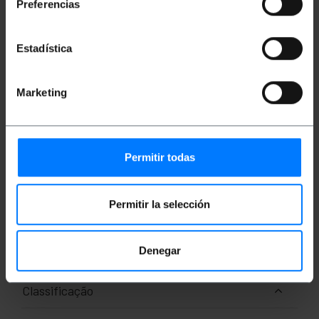
Ele incorpora conectores modulares RJ11
Preferencias
(6P4C) em ambas as extremidades para
integração imediata à rede.
Comprimento total de 15 metros para cobrir
Estadística
grandes distâncias em instalações fixas ou
temporárias.
Estrutura flexível que permite fácil passagem
por dutos ou superfícies de trabalho.
Marketing
Acabamento exterior em preto.
Medidas e Pesos
Permitir todas
Peso bruto: 220 g
Permitir la selección
Tamanhos do produto (largura x profundidade
x altura): 19.0 x 8.0 x 4.0 cm
Número de pacotes: 1
Tamanhos de pacotes: 19.0 x 8.0 x 4.0 cm
Denegar
Classificação