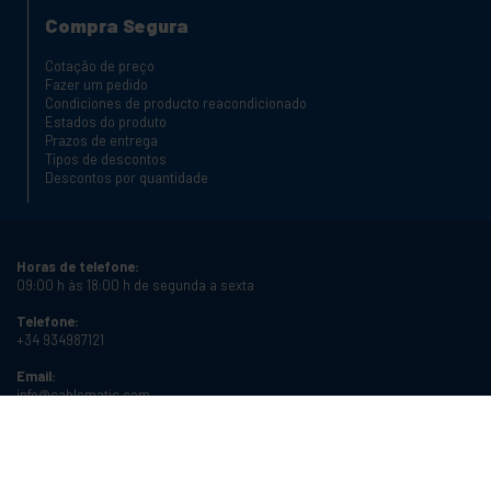
Compra Segura
Cotação de preço
Fazer um pedido
Condiciones de producto reacondicionado
Estados do produto
Prazos de entrega
Tipos de descontos
Descontos por quantidade
Horas de telefone:
09:00 h às 18:00 h de segunda a sexta
Telefone:
+34 934987121
Email:
info@cablematic.com
Horário da loja:
08:00 h às 17:00 h de segunda a sexta