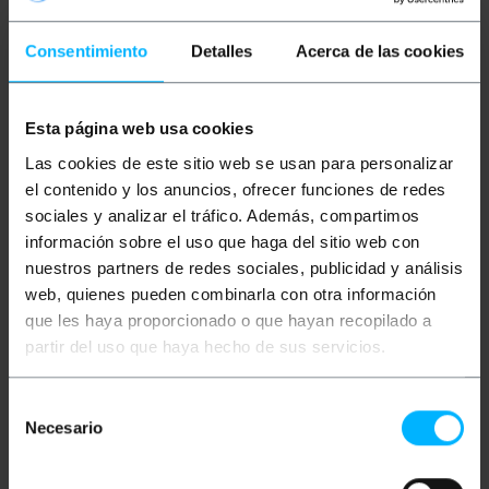
Mais informações
Consentimiento
Detalles
Acerca de las cookies
Descrição
Esta página web usa cookies
Las cookies de este sitio web se usan para personalizar
Este cabo facilita a conexão de terminais à rede
el contenido y los anuncios, ofrecer funciones de redes
telefônica fixa ou a sistemas de comunicação
sociales y analizar el tráfico. Además, compartimos
analógica. Ele permite que o sinal seja estendido do
ponto de acesso até o dispositivo final, garantindo
información sobre el uso que haga del sitio web con
o fluxo de voz ou dados em equipamentos que
nuestros partners de redes sociales, publicidad y análisis
operam com uma ou duas linhas ativas. Sua
configuração interna facilita a implantação de
web, quienes pueden combinarla con otra información
extensões em escritórios ou empresas onde a
que les haya proporcionado o que hayan recopilado a
mobilidade ou a mudança de localização dos
terminais telefônicos são necessárias.
partir del uso que haya hecho de sus servicios.
Especificações
Cabo telefônico de 4 fios com conectores
Selección
macho RJ11
Necesario
de
Suporta a transmissão de até duas linhas
telefônicas simultâneas através de seu
consentimiento
esquema de quatro condutores internos.