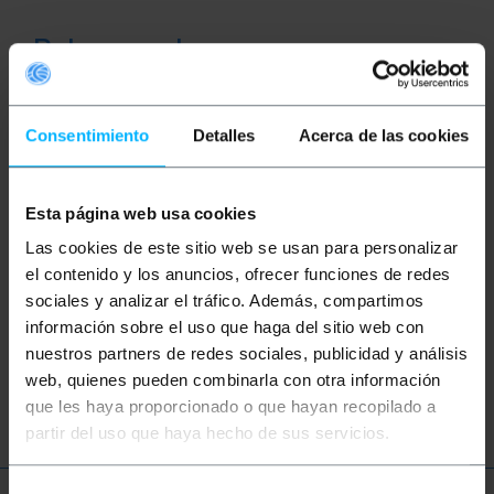
Palavras-chave
Não encontrou o que estava procurando?
Este tópico pode ajudá-lo
Consentimiento
Detalles
Acerca de las cookies
eletroluminescência
eletroluminescente
Esta página web usa cookies
Luz a cabo
luz neon
linha brilhante
Las cookies de este sitio web se usan para personalizar
el contenido y los anuncios, ofrecer funciones de redes
fio
luminoso
luminescência
sociales y analizar el tráfico. Además, compartimos
información sobre el uso que haga del sitio web con
vestido
efeitos especiais
fx
nuestros partners de redes sociales, publicidad y análisis
web, quienes pueden combinarla con otra información
disfarçar
que les haya proporcionado o que hayan recopilado a
partir del uso que haya hecho de sus servicios.
Selección