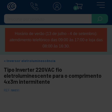
0
Horário de verão (13 de julho - 4 de setembro):
atendimento telefónico das 09:00 às 17:00 e loja das
08:00 às 16:30.
Inversor eletroluminescência
Tipo Inverter 220VAC fio
eletroluminescente para o comprimento
4x3m intermitente
REF:
NW091