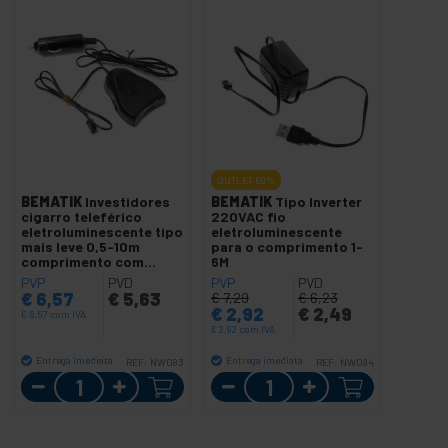
OUTLET
60%
BEMATIK
Investidores
BEMATIK
Tipo Inverter
cigarro teleférico
220VAC fio
eletroluminescente tipo
eletroluminescente
mais leve 0,5-10m
para o comprimento 1-
comprimento com
6M
áudio
PVP
PVD
PVP
PVD
€
6,57
€
5,63
€
7,29
€
6,23
€
2,92
€
2,49
€
6,57
com IVA
€
2,92
com IVA
Entrega imediata
Entrega imediata
REF:
NW083
REF:
NW084
Quantidade
Quantidade