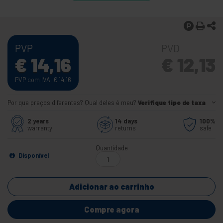
PVP
PVD
€
14,16
€
12,13
PVP com IVA:
€
14,16
Por que preços diferentes? Qual deles é meu?
Verifique tipo de taxa
2 years
14 days
100%
warranty
returns
safe
Quantidade
Disponível
Adicionar ao carrinho
Compre agora