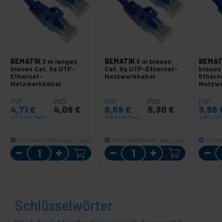
BEMATIK
3 m langes
BEMATIK
5 m blaues
BEMAT
blaues Cat. 6a UTP-
Cat. 6a UTP-Ethernet-
blaues
Ethernet-
Netzwerkkabel
Ethern
Netzwerkkabel
Netzw
PVP
PVD
PVP
PVD
PVP
4,71
€
4,09
€
6,59
€
5,30
€
3,96
4,71
€
inkl MwSt
6,59
€
inkl MwSt
3,96
€
ink
Sofortige Lieferung
Sofortige Lieferung
Sofort
REF:
LJ015
REF:
LJ017
Menge
Menge
Schlüsselwörter