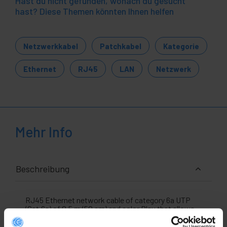
Hast du nicht gefunden, wonach du gesucht
hast? Diese Themen könnten Ihnen helfen
Netzwerkkabel
Patchkabel
Kategorie
Ethernet
RJ45
LAN
Netzwerk
Mehr Info
Beschreibung
RJ45 Ethernet network cable of category 6a UTP
(Cat.6a) of 0,5 m (50 cm) and color Blau that allows
both data and voice transmission in a standardized
manner. It is mounted with a PVC cover that acts as