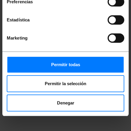
Preferencias
Maße und Gewichte
Estadística
Gewicht: 30 g
Produktgröße (Breite x Tiefe x Höhe): 15.0 x
Marketing
15.0 x 2.0 cm
Anzahl der Produkte: 1
Packungsgrösse: 15.0 x 15.0 x 2.0 cm
Permitir todas
Einstufung
Permitir la selección
Denegar