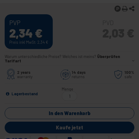
PVP
PVD
2,34
€
2,03
€
Preis inkl MwSt: 2,34
€
Warum unterschiedliche Preise? Welches ist meins?
Überprüfen
Tarifart
2 years
14 days
100%
warranty
returns
safe
Menge
Lagerbestand
In den Warenkorb
Kaufe jetzt