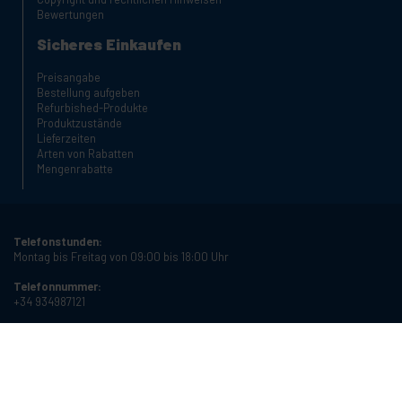
Bewertungen
Sicheres Einkaufen
Preisangabe
Bestellung aufgeben
Refurbished-Produkte
Produktzustände
Lieferzeiten
Arten von Rabatten
Mengenrabatte
Telefonstunden:
Montag bis Freitag von 09:00 bis 18:00 Uhr
Telefonnummer:
+34 934987121
E-Mail:
info@cablematic.com
Öffnungszeiten: