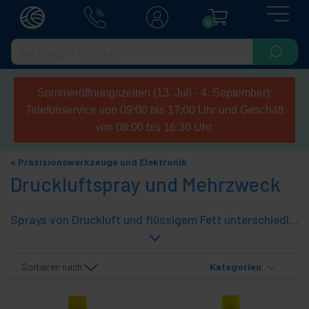
0
Sommeröffnungszeiten (13. Juli - 4. September):
Telefonservice von 09:00 bis 17:00 Uhr und Geschäft
von 08:00 bis 16:30 Uhr.
Präzisionswerkzeuge und Elektronik
Druckluftspray und Mehrzweck
Sprays von Druckluft und flüssigem Fett unterschiedlicher Kapazität. Mehrzwecksprays zur Reinigung von Tastaturen, Kameraobjektiven, zum Schmieren und letztendlich zum Einblasen von Druckluft, um Schmutz zu entfernen oder Maschinen zu verfeinern.
Sortieren nach
Kategorien