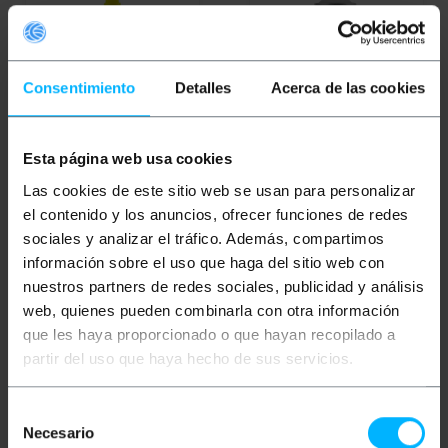
Consentimiento
Detalles
Acerca de las cookies
Esta página web usa cookies
WD-40
WD-40
Entfetter BIKE
Kettenschmiermittel
500 ml
Las cookies de este sitio web se usan para personalizar
BIKE Wet Environment
el contenido y los anuncios, ofrecer funciones de redes
100 ml
sociales y analizar el tráfico. Además, compartimos
PVP
PVD
PVP
PVD
información sobre el uso que haga del sitio web con
4,93
€
3,85
€
4,93
€
3,85
€
nuestros partners de redes sociales, publicidad y análisis
4,93
€
inkl MwSt
4,93
€
inkl MwSt
web, quienes pueden combinarla con otra información
que les haya proporcionado o que hayan recopilado a
REF:
REF:
Sofortige Lieferung
Sofortige Lieferung
WD404
WD406
partir del uso que haya hecho de sus servicios.
Menge
Menge
Selección
Necesario
de