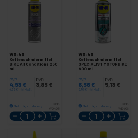
WD-40
WD-40
Kettenschmiermittel
Kettenschmiermittel
BIKE All Conditions 250
SPECIALIST MOTORBIKE
ml
400 ml
PVP
PVD
PVP
PVD
4,93
€
3,85
€
6,56
€
5,13
€
4,93
€
inkl MwSt
6,56
€
inkl MwSt
REF:
REF:
Sofortige Lieferung
Sofortige Lieferung
WD405
WD408
Menge
Menge