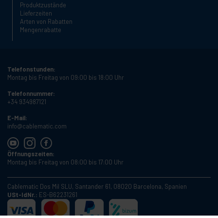
Produktzustände
Lieferzeiten
Arten von Rabatten
Mengenrabatte
Telefonstunden:
Montag bis Freitag von 09:00 bis 18:00 Uhr
Telefonnummer:
+34 934987121
E-Mail:
info@cablematic.com
Öffnungszeiten:
Montag bis Freitag von 08:00 bis 17:00 Uhr
Cablematic Dos Mil SLU, Santander 61, 08020 Barcelona, Spanien
USt-IdNr.:
ES-B62231261