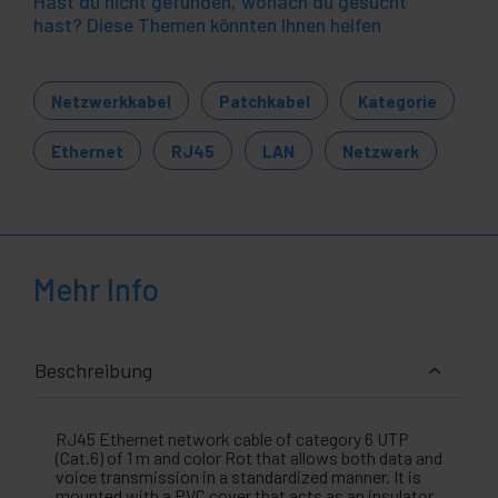
Hast du nicht gefunden, wonach du gesucht
hast? Diese Themen könnten Ihnen helfen
Netzwerkkabel
Patchkabel
Kategorie
Ethernet
RJ45
LAN
Netzwerk
Mehr Info
Beschreibung
RJ45 Ethernet network cable of category 6 UTP
(Cat.6) of 1 m and color Rot that allows both data and
voice transmission in a standardized manner. It is
mounted with a PVC cover that acts as an insulator.