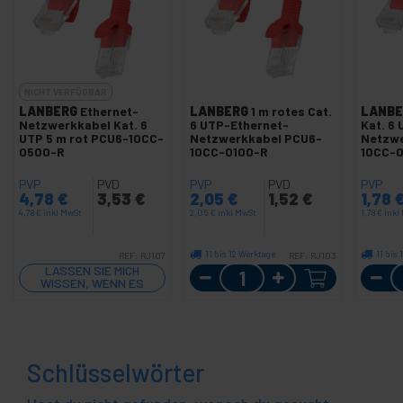
NICHT VERFÜGBAR
LANBERG
Ethernet-
LANBERG
1 m rotes Cat.
LANBE
Netzwerkkabel Kat. 6
6 UTP-Ethernet-
Kat. 6
UTP 5 m rot PCU6-10CC-
Netzwerkkabel PCU6-
Netzwe
0500-R
10CC-0100-R
10CC-
PVP
PVD
PVP
PVD
PVP
4,78
€
3,53
€
2,05
€
1,52
€
1,78
4,78
€
inkl MwSt
2,05
€
inkl MwSt
1,78
€
inkl
11 bis 12 Werktage
11 bis
REF:
RJ107
REF:
RJ103
LASSEN SIE MICH
Menge
WISSEN, WENN ES
LAGER GIBT
Schlüsselwörter