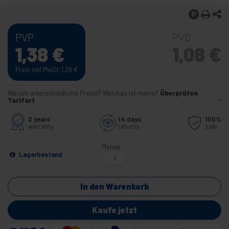
PVP
PVD
1,38
€
1,08
€
Preis inkl MwSt: 1,38
€
Warum unterschiedliche Preise? Welches ist meins?
Überprüfen
Tarifart
2 years
14 days
100%
warranty
returns
safe
Menge
Lagerbestand
In den Warenkorb
Kaufe jetzt