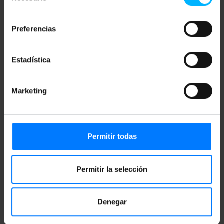
consentimiento
Maße und Gewichte
Preferencias
Gewicht: 32 g
Produktgröße (Breite x Tiefe x Höhe): 9.5 x 9.5
Estadística
x 1.0 cm
Anzahl der Produkte: 1
Packungsgrösse: 9.5 x 9.5 x 1.0 cm
Marketing
Dokumentation
Permitir todas
Produktdatei 1
Permitir la selección
Einstufung
Denegar