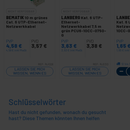
NICHT VERFÜGBAR
NICHT VERFÜGBAR
BEMATIK
10 m grünes
LANBERG
Kat. 6 UTP-
LANBE
Cat. 6 UTP-Ethernet-
Ethernet-
Kat. 6
Netzwerkkabel
Netzwerkkabel 7,5 m
Netzwe
grün PCU6-10CC-0750-
10CC-
G
PVP
PVD
PVP
PVD
PVP
4,58
€
3,57
€
3,63
€
3,38
€
1,65
4,58
€
inkl MwSt
3,63
€
inkl MwSt
1,65
€
ink
12 bis
REF:
RJ028
REF:
RJ230
LASSEN SIE MICH
LASSEN SIE MICH
WISSEN, WENN ES
WISSEN, WENN ES
LAGER GIBT
LAGER GIBT
Schlüsselwörter
Hast du nicht gefunden, wonach du gesucht
hast? Diese Themen könnten Ihnen helfen