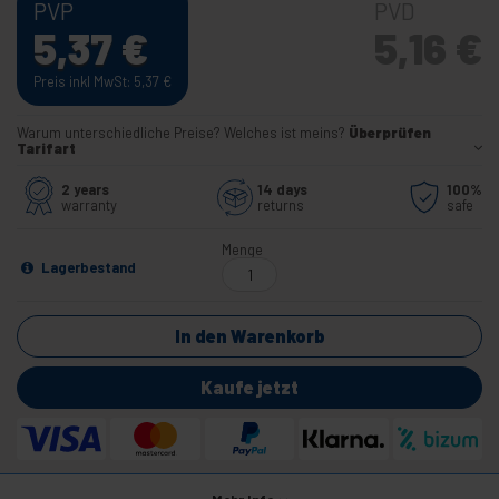
PVP
PVD
5,37
€
5,16
€
Preis inkl MwSt: 5,37
€
Warum unterschiedliche Preise? Welches ist meins?
Überprüfen
Tarifart
2 years
14 days
100%
warranty
returns
safe
Menge
Lagerbestand
In den Warenkorb
Kaufe jetzt