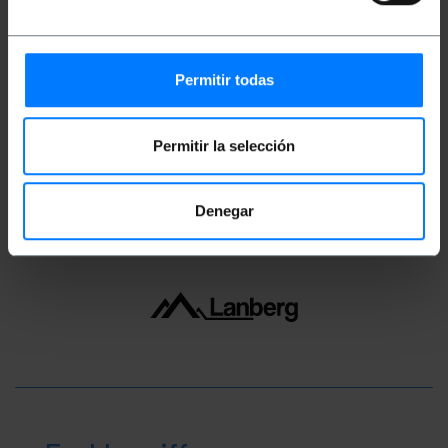
Gewicht: 230 g
Produktgröße (Breite x Tiefe x Höhe): 15.0 x
15.0 x 6.0 cm
Permitir todas
Anzahl der Produkte: 1
Packungsgrösse: 15.0 x 15.0 x 6.0 cm
Permitir la selección
Einstufung
Denegar