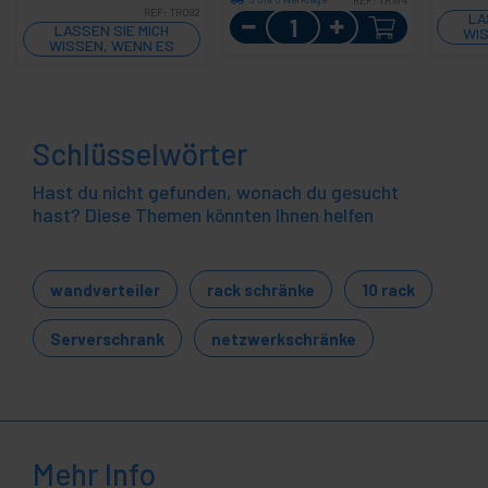
REF:
TR194
REF:
TR082
Menge
LA
LASSEN SIE MICH
WIS
WISSEN, WENN ES
LAGER GIBT
Schlüsselwörter
Hast du nicht gefunden, wonach du gesucht
hast? Diese Themen könnten Ihnen helfen
wandverteiler
rack schränke
10 rack
Serverschrank
netzwerkschränke
Mehr Info