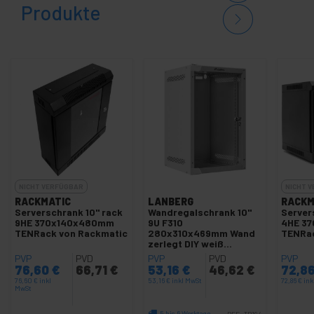
Produkte
NICHT VERFÜGBAR
NICHT 
RACKMATIC
LANBERG
RACKM
Serverschrank 10'' rack
Wandregalschrank 10"
Server
9HE 370x140x480mm
9U F310
4HE 3
TENRack von Rackmatic
280x310x469mm Wand
TENRac
zerlegt DIY weiß
Lanberg
PVP
PVD
PVP
PVD
PVP
76,60
€
66,71
€
53,16
€
46,62
€
72,8
76,60
€
inkl
53,16
€
inkl MwSt
72,86
€
ink
MwSt
5 bis 6 Werktage