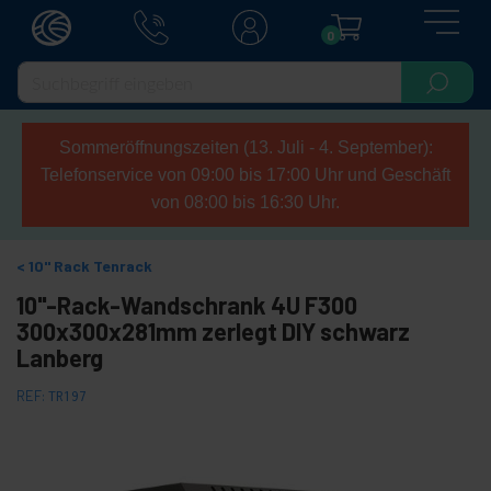
0
Sommeröffnungszeiten (13. Juli - 4. September):
Telefonservice von 09:00 bis 17:00 Uhr und Geschäft
von 08:00 bis 16:30 Uhr.
10" Rack Tenrack
10"-Rack-Wandschrank 4U F300
300x300x281mm zerlegt DIY schwarz
Lanberg
REF:
TR197