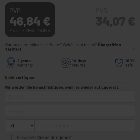
PVP
PVD
46,84
€
34,07
€
Preis inkl MwSt: 46,84
€
Warum unterschiedliche Preise? Welches ist meins?
Überprüfen
Tarifart
2 years
14 days
100%
warranty
returns
safe
Nicht verfügbar
Wir werden Sie benachrichtigen, wenn es wieder auf Lager ist.
E-Mail
Menge
Telefonnummer
Brauchen Sie es dringend?