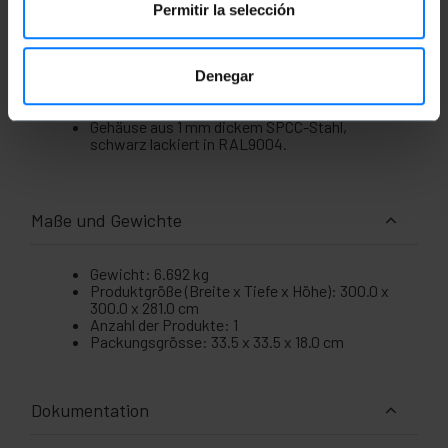
einfach macht. (Schrauben nicht im
Permitir la selección
Lieferumfang enthalten)
Entspricht den Normen ANSI/EIA RS-310-D,
IEC297-2:1982, DIN 41491/TEIL 1, DIN
41494/TEIL 7.
Denegar
Kompatibel mit 10"-Internationalstandards,
ETSI.
Gehäuse aus 1 mm dickem SPCC-Stahl,
schwarz lackiert in RAL9004.
Maße und Gewichte
Gewicht: 6.692 kg
Produktgröße (Breite x Tiefe x Höhe): 300.0 x
300.0 x 281.0 cm
Anzahl der Produkte: 1
Packungsgrösse: 33.5 x 33.5 x 18.0 cm
Dokumentation