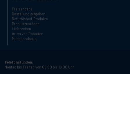
Preisangabe
Bestellung aufgeben
Refurbished-Produkte
Produktzustände
Lieferzeiten
Arten von Rabatten
Mengenrabatte
Telefonstunden:
Montag bis Freitag von 09:00 bis 18:00 Uhr
Telefonnummer:
+34 934987121
E-Mail:
info@cablematic.com
Öffnungszeiten:
Montag bis Freitag von 08:00 bis 17:00 Uhr