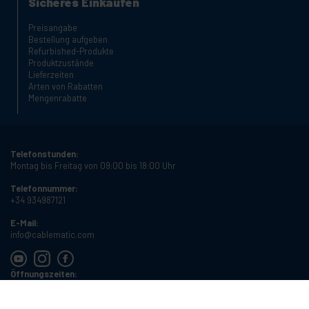
Sicheres Einkaufen
Preisangabe
Bestellung aufgeben
Refurbished-Produkte
Produktzustände
Lieferzeiten
Arten von Rabatten
Mengenrabatte
Telefonstunden:
Montag bis Freitag von 09:00 bis 18:00 Uhr
Telefonnummer:
+34 934987121
E-Mail:
info@cablematic.com
Öffnungszeiten:
Montag bis Freitag von 08:00 bis 17:00 Uhr