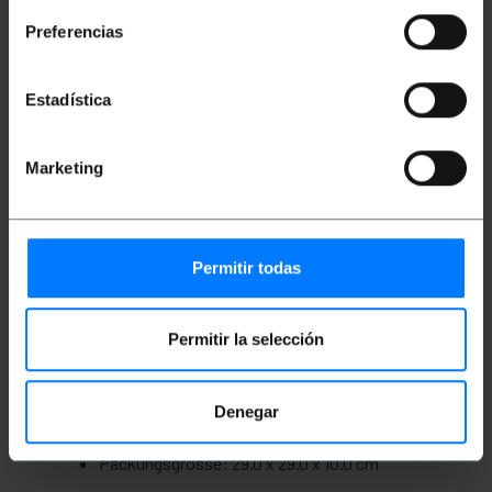
Datenübertragungsgeschwindigkeit: Bis zu
1Gbps (1000Mbps). Bandbreite von 100 Mhz.
Preferencias
Ideal für den Einsatz in Privathaushalten,
Büros, Rechenzentren und mehr. Gültig sowohl
für den Heimgebrauch als auch für den
professionellen Gebrauch.
Estadística
Ideal für die Verwendung mit den am
häufigsten verwendeten Verbindungen mit
diesen Spulen wie Computer, Konsolen,
Marketing
Server, Drucker, Switches, Access Points,
Modems, Router, Kameras und mehr.
Entspricht den ANSI/TIA-568-C-Vorschriften;
ISO/IEC 11801 2. Auflage; EN 50173; EN 50288-
10-1.
Permitir todas
Maße und Gewichte
Permitir la selección
Gewicht: 3.6 kg
Produktgröße (Breite x Tiefe x Höhe): 29.0 x
Denegar
29.0 x 10.0 cm
Anzahl der Produkte: 1
Packungsgrösse: 29.0 x 29.0 x 10.0 cm