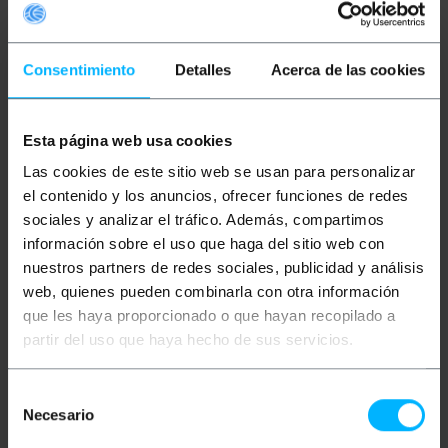
100 m Kategorie 5e UTP flexible AWG24
Netzwerkkabeltrommel.
Datenübertragungsgeschwindigkeit bis zu 1Gbps
(1000Mbps) mit einer Bandbreite von bis zu 100 Mhz.
Consentimiento
Detalles
Acerca de las cookies
4-paarige Ethernet-Kabeltrommel (8 Litzen verdrillt
2 Zoll 2) und gemäß dem ANSI/TIA-568-C-Standard.
Konzipiert für den Einsatz in strukturierten
Netzwerkkabelinstallationen zur Verkabelung eines
Esta página web usa cookies
Büros, Zuhauses, der Heimautomation usw Audio-
und Videoanwendungen, Videokonferenzen ggf. mit
Las cookies de este sitio web se usan para personalizar
Konverter-Kits. Ideal zum Anschluss von
beispielsweise Computern, Konsolen, Servern,
el contenido y los anuncios, ofrecer funciones de redes
Druckern, Switches, Routern, Access Points,
sociales y analizar el tráfico. Además, compartimos
Kameras, Modems oder Netzwerkelektronik im
información sobre el uso que haga del sitio web con
Allgemeinen und mehr. Dieses Netzwerkkabel ist
ideal für den Einsatz in Privathaushalten, Telearbeit,
nuestros partners de redes sociales, publicidad y análisis
Büros, Lagerhäusern, Rechenzentren oder an jedem
web, quienes pueden combinarla con otra información
anderen Ort für den professionellen Einsatz.
Hergestellt mit der Teilenummer UPC-5004E-SO-
que les haya proporcionado o que hayan recopilado a
LSZH
partir del uso que haya hecho de sus servicios.
Spezifikationen
Spule der RJ45-Kategorie 5e UTP Ethernet-
Selección
Kabel.
Necesario
Ethernet-Kabelspulenlänge: 100 m.
de
Außenfarbe der Rolle: Grau.
consentimiento