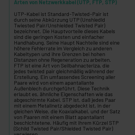
Arten von Netzwerkkabel (UTP, FTP, STP)
UTP-Kabel ist Standard-Twisted-Pair ist
durch seine Abkürzung UTP (Unshiedld
Twiested Pair/Unshielded Twisted Pair)
bezeichnet. Die Hauptvorteile dieses Kabels
sind die geringen Kosten und einfacher
Handhabung. Seine Haupt Nachteile sind eine
höhere Fehlerrate im Vergleich zu anderen
Kabeltypen und ihre Grenzen bei hohen
Distanzen ohne Regeneration zu arbeiten.
FTP ist eine Art von Seilbahnacteriza, die
jedes twisted pair gleichmäßig während der
Erstellung. Ein umfassendes Screening aller
Paare wird von einem apantallante
Außenblech durchgeführt. Diese Technik
erlaubt es, ähnliche Eigenschaften wie das
abgeschirmte Kabel. STP ist, daß jedes Paar
mit einem Metallnetz abgedeckt ist, in der
gleichen Weise, die Koaxialkabel, und der Satz
von Paaren mit einem Blatt apantallant
beschichtetene. Häufig mit ihrem Kürzel STP
(Schild Twisted Pair/Shielded Twisted Pair)
verwiesen