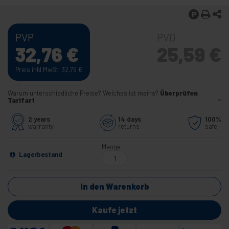
PVP
PVD
32,76
€
25,59
€
Preis inkl MwSt: 32,76
€
Warum unterschiedliche Preise? Welches ist meins?
Überprüfen
Tarifart
2 years
14 days
100%
warranty
returns
safe
Menge
Lagerbestand
In den Warenkorb
Kaufe jetzt