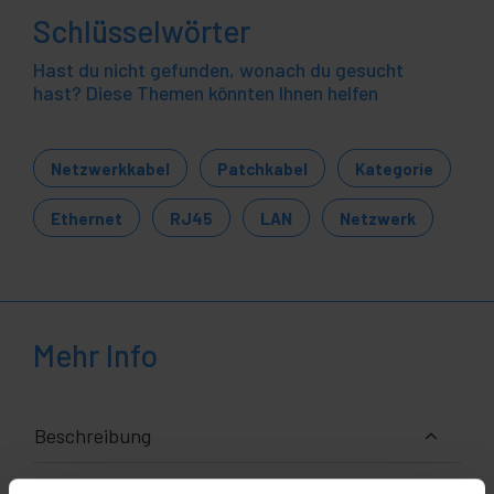
Schlüsselwörter
Hast du nicht gefunden, wonach du gesucht
hast? Diese Themen könnten Ihnen helfen
Netzwerkkabel
Patchkabel
Kategorie
Ethernet
RJ45
LAN
Netzwerk
Mehr Info
Beschreibung