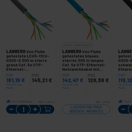
NICHT VERFÜGBAR
LANBERG
Von Fluke
LANBERG
Von Fluke
LANBE
getestete LCU5-11CU-
getestetes blaues,
getest
0305-S 305 m starre
starres 305 m langes
0305-B
graue Cat. 5e UTP-
Cat. 5e UTP-Ethernet-
schwar
Ethernet-
Netzwerkkabel mit
Ethern
Netzwerkkabeltrommel
Spule LCU5-12CU-0305-
Netzw
PVP
PVD
PVP
PVD
PVP
B
161,15
€
145,21
€
142,47
€
128,38
€
119,1
161,15
€
inkl
142,47
€
inkl
119,12
€
in
MwSt
MwSt
MwSt
8 bis 9 Werktage
7 bis 
REF:
LN144
REF:
LN141
Menge
LASSEN SIE MICH
WISSEN, WENN ES
LAGER GIBT