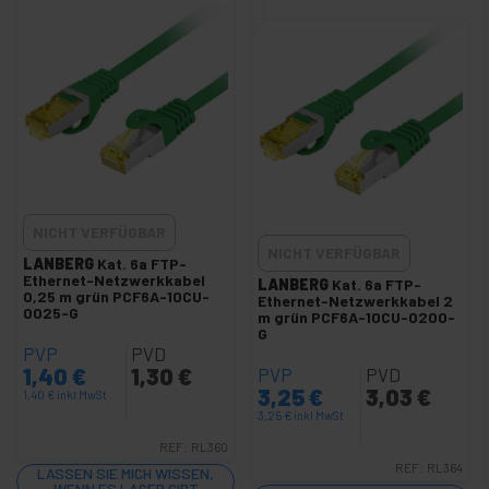
SFTP-Kabel Kat.6A Blau
Cable SFTP cat.6A Blanco
SFTP-Kabel Kat.6A Rot
SFTP-Kabel Kat.6A Grün
SFTP-Kabel Cat.6A grau
+
SFTP Kat.7 LSHF-Netzwerkkabel
+
Netzwerkkabel SFTP Cat.8 LSHF
NICHT VERFÜGBAR
+
SSTP Kat.7 Netzwerkkabel
NICHT VERFÜGBAR
LANBERG
Kat. 6a FTP-
+
Ethernet-Netzwerkkabel
Cat.5e UTP Netzwerkkabel
LANBERG
Kat. 6a FTP-
0,25 m grün PCF6A-10CU-
Ethernet-Netzwerkkabel 2
+
0025-G
Cat.6 / cat.6A UTP Netzwerkkabel
m grün PCF6A-10CU-0200-
G
+
Cat.6 UTP LSHF Netzwerkkabel
PVP
PVD
1,40
€
1,30
€
PVP
PVD
Mehrere Kabel
3,25
€
3,03
€
1,40
€
inkl MwSt
LAN Werkzeug
3,25
€
inkl MwSt
+
Patch-Panel konfigurierbar
REF:
RL360
REF:
RL364
LASSEN SIE MICH WISSEN,
+
Netzwerk-Hub
WENN ES LAGER GIBT