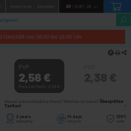
1
Registrieren
Anmelden
/ EUR /
DE
0
d Geschäft von 08:00 bis 16:30 Uhr.
PVP
PVD
2,56
€
2,38
€
Preis inkl MwSt: 2,56
€
Warum unterschiedliche Preise? Welches ist meins?
Überprüfen
Tarifart
2 years
14 days
100%
warranty
returns
safe