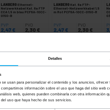
LANBERG
Ethernet-
LANBERG
Kat. 6a FTP-
L
Netzwerkkabel Kat. 6a FTP
Ethernet-Netzwerkkabel 1,5
Ne
CCA 1,5 m blau PCF6A-10CC-
m Rot PCF6A-10CC-0150-R
CC
0150-B
0
PVP
PVD
PVP
PVD
P
2,47
€
2,30
€
2,47
€
2,30
€
3
2,47
€
inkl MwSt
2,47
€
inkl MwSt
3,
Sofortige Lieferung
Sofortige Lieferung
REF:
RL312
REF:
RL382
Menge
Menge
Detalles
s
b se usan para personalizar el contenido y los anuncios, ofrecer
s, compartimos información sobre el uso que haga del sitio web 
 análisis web, quienes pueden combinarla con otra información q
r del uso que haya hecho de sus servicios.