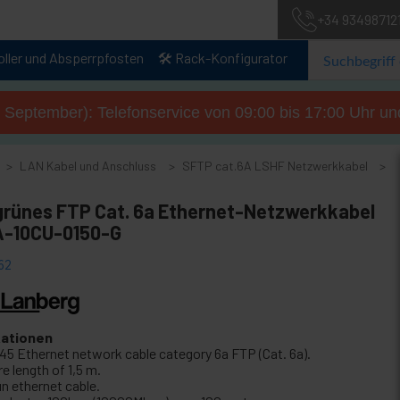
+34 93498712
oller und Absperrpfosten
🛠️ Rack-Konfigurator
. September): Telefonservice von 09:00 bis 17:00 Uhr un
LAN Kabel und Anschluss
SFTP cat.6A LSHF Netzwerkkabel
 grünes FTP Cat. 6a Ethernet-Netzwerkkabel
-10CU-0150-G
62
kationen
45 Ethernet network cable category 6a FTP (Cat. 6a).
e length of 1,5 m.
ün ethernet cable.