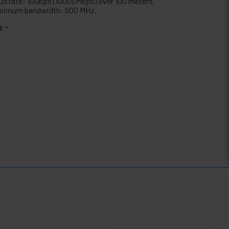
ud rate: 10Gbps (10000Mbps) over 100 meters.
ximum bandwidth: 500 MHz.
o