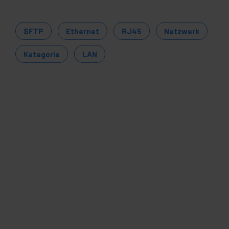
SFTP
Ethernet
RJ45
Netzwerk
Kategorie
LAN
NICHT VERFÜGBAR
ANBERG
0,5 m grünes FTP
t. 6a Ethernet-
etzwerkkabel PCF6A-
0CU-0050-G
VP
PVD
,66
€
1,54
€
66
€
inkl MwSt
REF:
RL361
LASSEN SIE MICH WISSEN,
WENN ES LAGER GIBT