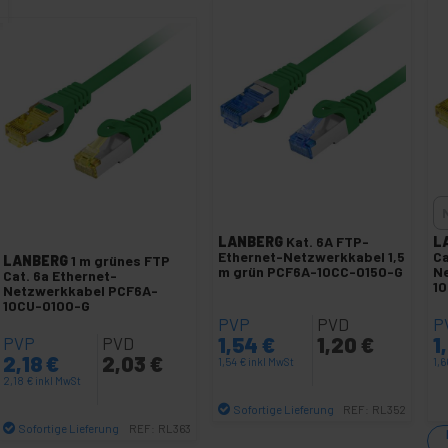
LANBERG
Kat. 6A FTP-
L
Ethernet-Netzwerkkabel 1,5
Ca
LANBERG
1 m grünes FTP
m grün PCF6A-10CC-0150-G
N
Cat. 6a Ethernet-
1
Netzwerkkabel PCF6A-
10CU-0100-G
PVP
PVD
P
1,54
€
1,20
€
1
PVP
PVD
2,18
€
2,03
€
1,54
€
inkl MwSt
1,
2,18
€
inkl MwSt
Sofortige Lieferung
REF:
RL352
Sofortige Lieferung
REF:
RL363
Menge