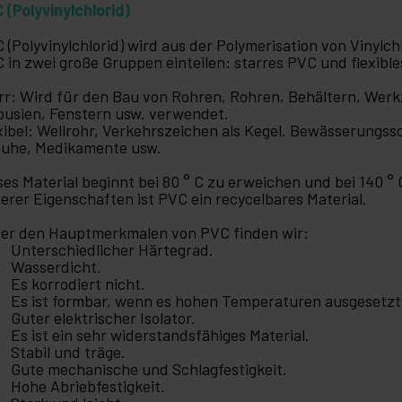
 (Polyvinylchlorid)
 (Polyvinylchlorid) wird aus der Polymerisation von Vinyl
 in zwei große Gruppen einteilen: starres PVC und flexibl
rr: Wird für den Bau von Rohren, Rohren, Behältern, Werk
ousien, Fenstern usw. verwendet.
xibel: Wellrohr, Verkehrszeichen als Kegel. Bewässerungs
uhe, Medikamente usw.
ses Material beginnt bei 80 ° C zu erweichen und bei 140 °
erer Eigenschaften ist PVC ein recycelbares Material.
er den Hauptmerkmalen von PVC finden wir:
Unterschiedlicher Härtegrad.
Wasserdicht.
Es korrodiert nicht.
Es ist formbar, wenn es hohen Temperaturen ausgesetzt
Guter elektrischer Isolator.
Es ist ein sehr widerstandsfähiges Material.
Stabil und träge.
Gute mechanische und Schlagfestigkeit.
Hohe Abriebfestigkeit.