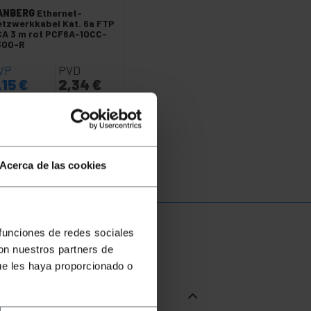
ANBERG
Ethernet-
tzwerkkabel Kat. 6a FTP
A 3 m rot PCF6A-10CC-
300-R
VP
PVD
,15
€
2,34
€
15
€
inkl MwSt
5 bis 6 Werktage
REF:
RL388
Menge
Acerca de las cookies
 funciones de redes sociales
con nuestros partners de
ue les haya proporcionado o