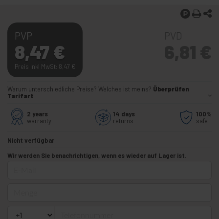
PVP
PVD
8,47
€
6,81
€
Preis inkl MwSt: 8,47
€
Warum unterschiedliche Preise? Welches ist meins?
Überprüfen
Tarifart
2 years
14 days
100%
warranty
returns
safe
Nicht verfügbar
Wir werden Sie benachrichtigen, wenn es wieder auf Lager ist.
E-Mail
Menge
Telefonnummer