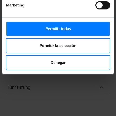
Wire length of 15 m.
Schwarz ethernet cable.
Marketing
Baud rate: 1Gbps (1000Mbps) over 100 meters.
Maximum bandwidth: 250 MHz.
RJ45 connectors with locking tab.
Permitir todas
Maße und Gewichte
Permitir la selección
Gewicht: 380 g
Produktgröße (Breite x Tiefe x Höhe): 16.0 x
16.0 x 4.5 cm
Denegar
Anzahl der Produkte: 1
Packungsgrösse: 16.0 x 16.0 x 4.5 cm
Einstufung