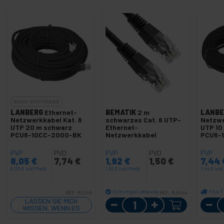
NICHT VERFÜGBAR
LANBERG
Ethernet-
BEMATIK
2 m
LANBE
Netzwerkkabel Kat. 6
schwarzes Cat. 6 UTP-
Netzwe
UTP 20 m schwarz
Ethernet-
UTP 10
PCU6-10CC-2000-BK
Netzwerkkabel
PCU6-
PVP
PVD
PVP
PVD
PVP
8,05
€
7,74
€
1,92
€
1,50
€
7,44
8,05
€
inkl MwSt
1,92
€
inkl MwSt
7,44
€
ink
Sofortige Lieferung
6 bis 
REF:
RJ245
REF:
RJ044
LASSEN SIE MICH
Menge
WISSEN, WENN ES
LAGER GIBT