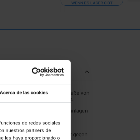
WENN ES LAGER GIBT
E große Wandmodell hat Außenmaße von
Acerca de las cookies
, verfügt er über eine robuste,
art IP55 vollständigen
nikations-, IT- und Industrieanlagen
 funciones de redes sociales
con nuestros partners de
5, die eine hohe Beständigkeit gegen
ue les haya proporcionado o