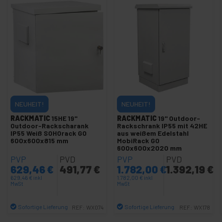
+
Freizeit
+
Medizinischer
Bereich
NEUHEIT!
NEUHEIT!
RACKMATIC
15HE 19"
RACKMATIC
19" Outdoor-
Outdoor-Rackscharank
Rackschrank IP55 mit 42HE
IP55 Weiß SOHOrack GO
aus weißem Edelstahl
600x600x815 mm
MobiRack GO
600x600x2020 mm
PVP
PVD
PVP
PVD
629,46
€
491,77
€
1.782,00
€
1.392,19
€
629,46
€
inkl
1.782,00
€
inkl
MwSt
MwSt
Sofortige Lieferung
Sofortige Lieferung
REF:
WX074
REF:
WX178
Menge
Menge