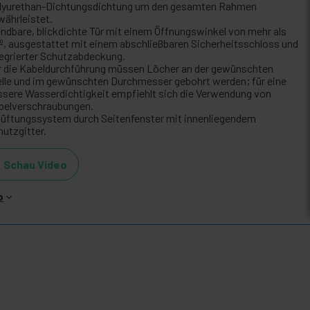
lyurethan-Dichtungsdichtung um den gesamten Rahmen
währleistet.
ndbare, blickdichte Tür mit einem Öffnungswinkel von mehr als
0º, ausgestattet mit einem abschließbaren Sicherheitsschloss und
tegrierter Schutzabdeckung.
r die Kabeldurchführung müssen Löcher an der gewünschten
elle und im gewünschten Durchmesser gebohrt werden; für eine
ssere Wasserdichtigkeit empfiehlt sich die Verwendung von
belverschraubungen.
lüftungssystem durch Seitenfenster mit innenliegendem
hutzgitter.
Schau Video
o