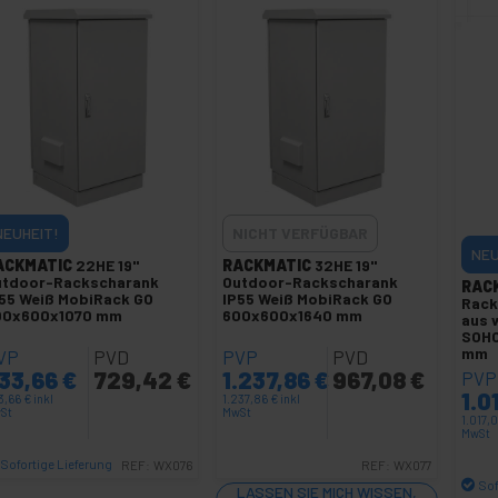
NEUHEIT!
NICHT VERFÜGBAR
NEU
ACKMATIC
22HE 19"
RACKMATIC
32HE 19"
utdoor-Rackscharank
Outdoor-Rackscharank
RAC
55 Weiß MobiRack GO
IP55 Weiß MobiRack GO
Rack
00x600x1070 mm
600x600x1640 mm
aus 
SOHO
mm
VP
PVD
PVP
PVD
33,66
€
729,42
€
1.237,86
€
967,08
€
PVP
1.0
3,66
€
inkl
1.237,86
€
inkl
St
MwSt
1.017,
MwSt
Sofortige Lieferung
REF:
WX076
REF:
WX077
Sof
Menge
LASSEN SIE MICH WISSEN,