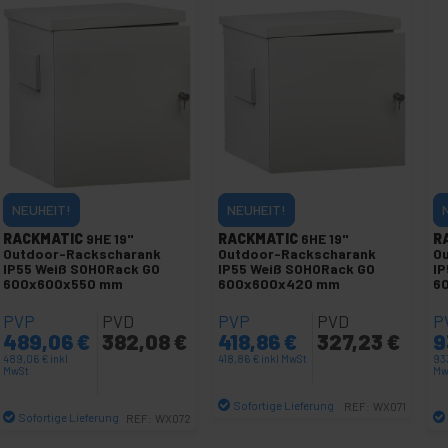
NEUHEIT!
NEUHEIT!
RACKMATIC
9HE 19"
RACKMATIC
6HE 19"
R
Outdoor-Rackscharank
Outdoor-Rackscharank
O
IP55 Weiß SOHORack GO
IP55 Weiß SOHORack GO
IP
600x600x550 mm
600x600x420 mm
6
PVP
PVD
PVP
PVD
P
489,06
€
382,08
€
418,86
€
327,23
€
9
489,06
€
inkl
418,86
€
inkl MwSt
93
MwSt
Mw
Sofortige Lieferung
REF:
WX071
Sofortige Lieferung
REF:
WX072
Menge
Menge