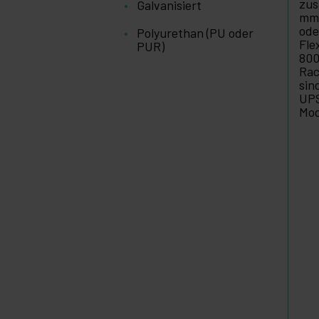
zus
Galvanisiert
mm 
od
Polyurethan (PU oder
Fle
PUR)
800
Rac
sin
UPS
Mod