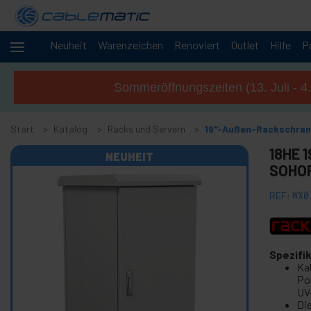
Neuheit
Warenzeichen
Renoviert
Outlet
Hilfe
P
+
Kabel und
Netzwerke
Sommeröffnungszeiten (13. Juli - 4
Racks
-
und
Start
Servern
Katalog
Racks und Servern
19"-Außen-Rackschran
+
18HE 
Rack 19" Zubehör
NEUHEIT
SOHOR
+
10" Rack RackMatic
+
Serverschrank 19" rack MobiRack
REF:
WX0
+
Serverschrank 19" rack wandverteiler SOHORack
19"-Außen-Rackschrank IP55
+
Spezifi
19" Rack PC-Gehäuse
Ka
Rackschrank 19"-Struktur
Po
UV
+
Rack Steckdosenleiste
Die