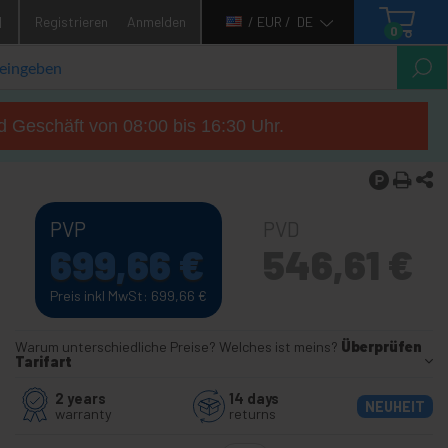
1
Registrieren
Anmelden
/ EUR /
DE
0
d Geschäft von 08:00 bis 16:30 Uhr.
PVP
PVD
699,66
€
546,61
€
Preis inkl MwSt: 699,66
€
Warum unterschiedliche Preise? Welches ist meins?
Überprüfen
Tarifart
2 years
14 days
NEUHEIT
warranty
returns