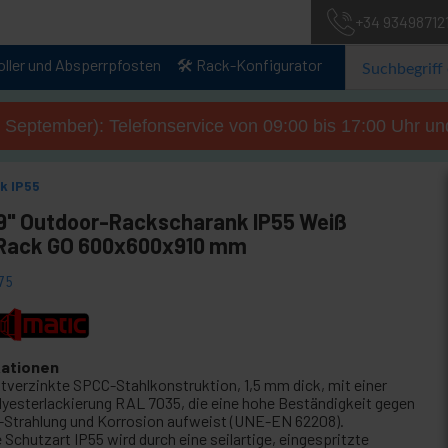
+34 93498712
oller und Absperrpfosten
🛠️ Rack-Konfigurator
. September): Telefonservice von 09:00 bis 17:00 Uhr un
k IP55
19" Outdoor-Rackscharank IP55 Weiß
ack GO 600x600x910 mm
75
kationen
ltverzinkte SPCC-Stahlkonstruktion, 1,5 mm dick, mit einer
lyesterlackierung RAL 7035, die eine hohe Beständigkeit gegen
-Strahlung und Korrosion aufweist (UNE-EN 62208).
 Schutzart IP55 wird durch eine seilartige, eingespritzte