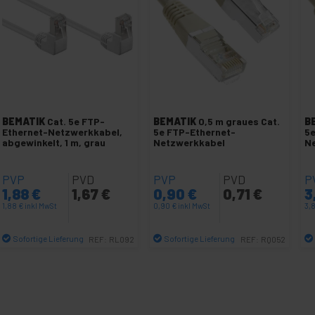
BEMATIK
Cat. 5e FTP-
BEMATIK
0,5 m graues Cat.
B
Ethernet-Netzwerkkabel,
5e FTP-Ethernet-
5e
abgewinkelt, 1 m, grau
Netzwerkkabel
N
PVP
PVD
PVP
PVD
P
1,88
€
1,67
€
0,90
€
0,71
€
3
1,88
€
inkl MwSt
0,90
€
inkl MwSt
3,
Sofortige Lieferung
Sofortige Lieferung
REF:
RL092
REF:
RQ052
Menge
Menge