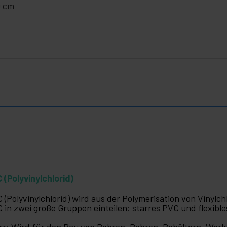
0 cm
 (Polyvinylchlorid)
 (Polyvinylchlorid) wird aus der Polymerisation von Vinyl
 in zwei große Gruppen einteilen: starres PVC und flexibl
rr: Wird für den Bau von Rohren, Rohren, Behältern, Werk