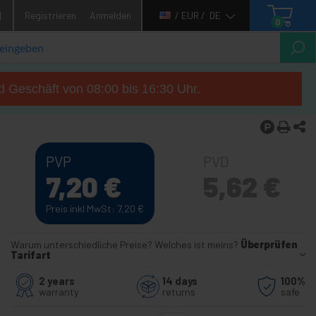
1
Registrieren
Anmelden
/ EUR /
DE
0
d Geschäft von 08:00 bis 16:30 Uhr.
PVP
PVD
7,20
€
5,62
€
Preis inkl MwSt: 7,20
€
Warum unterschiedliche Preise? Welches ist meins?
Überprüfen
Tarifart
2 years
14 days
100%
warranty
returns
safe