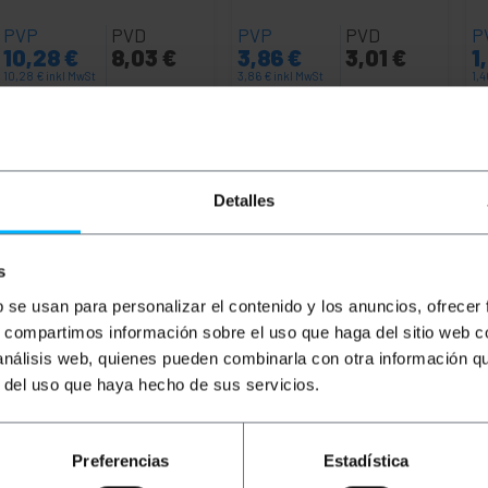
PVP
PVD
PVP
PVD
P
10,28
€
8,03
€
3,86
€
3,01
€
1
10,28
€
inkl MwSt
3,86
€
inkl MwSt
1,
Sofortige Lieferung
Sofortige Lieferung
REF:
FA083
REF:
RQ058
Menge
Menge
Detalles
s
b se usan para personalizar el contenido y los anuncios, ofrecer
s, compartimos información sobre el uso que haga del sitio web 
 análisis web, quienes pueden combinarla con otra información q
r del uso que haya hecho de sus servicios.
ry 5e FTP (Cat.5e) of 20 m and color Grau that allows bot
Preferencias
Estadística
th a PVC cover that acts as an insulator. Ideal for use at 