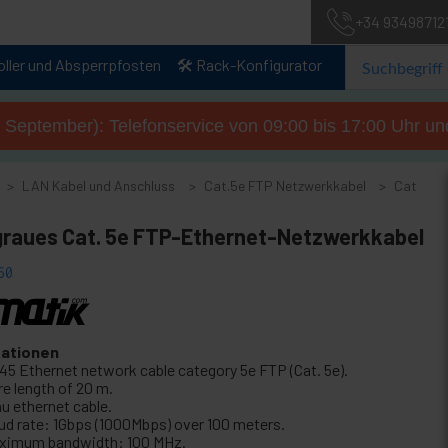
+34 93498712
oller und Absperrpfosten
🛠️ Rack-Konfigurator
. September): Telefonservice von 09:00 bis 17:00 Uhr un
LAN Kabel und Anschluss
Cat.5e FTP Netzwerkkabel
Cat
graues Cat. 5e FTP-Ethernet-Netzwerkkabel
60
kationen
45 Ethernet network cable category 5e FTP (Cat. 5e).
re length of 20 m.
au ethernet cable.
ud rate: 1Gbps (1000Mbps) over 100 meters.
ximum bandwidth: 100 MHz.