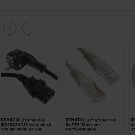
BEMATIK
Stromkabel
BEMATIK
10 m graues Cat.
B
IEC60320 C13 weiblich zu
5e FTP-Ethernet-
Kn
Schuko männlich 5 m
Netzwerkkabel
S