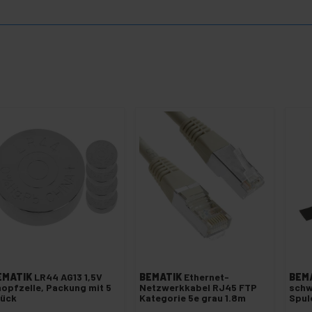
EMATIK
LR44 AG13 1,5V
BEMATIK
Ethernet-
BEM
opfzelle, Packung mit 5
Netzwerkkabel RJ45 FTP
schw
tück
Kategorie 5e grau 1.8m
Spul