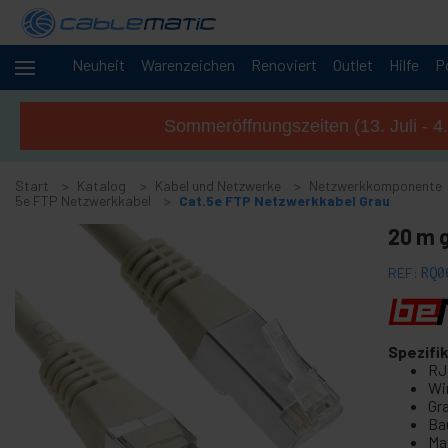
Neuheit
Warenzeichen
Renoviert
Outlet
Hilfe
P
-
Kabel und
Netzwerke
Sommeröffnungszeiten (13. Juli - 4
+
Zubehör M.2 SSD SATA SAS HDD
Start
+
Katalog
Kabel und Netzwerke
Netzwerkkomponente
FireWire Zubehör
5e FTP Netzwerkkabel
Cat.5e FTP Netzwerkkabel Grau
+
ATA-IDE-Adapter und Zubehör
20 m 
+
Bluetooth-Adapter und Zubehör
REF:
RQ0
+
Parallele Schnittstelle
+
Serielle Schnittstelle
+
Kabel BCC
Spezifi
+
RJ
MIDI Anschluss et Kabel
Wi
+
USB-Kabel und Zubehör
Gr
Ba
+
CISCO Kabel
Ma