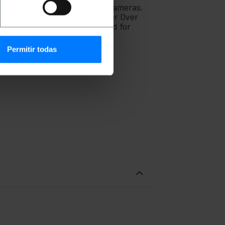
laptops , computers, security cameras,
tch, console modems, PoE (Power Over
oadband. They can also be used for
he aim of reducing electrical
Permitir todas