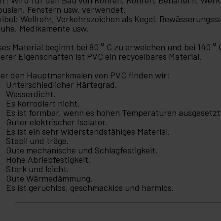
ousien, Fenstern usw. verwendet.
xibel: Wellrohr, Verkehrszeichen als Kegel. Bewässerungs
uhe, Medikamente usw.
ses Material beginnt bei 80 ° C zu erweichen und bei 140 °
erer Eigenschaften ist PVC ein recycelbares Material.
er den Hauptmerkmalen von PVC finden wir:
Unterschiedlicher Härtegrad.
Wasserdicht.
Es korrodiert nicht.
Es ist formbar, wenn es hohen Temperaturen ausgesetzt
Guter elektrischer Isolator.
Es ist ein sehr widerstandsfähiges Material.
Stabil und träge.
Gute mechanische und Schlagfestigkeit.
Hohe Abriebfestigkeit.
Stark und leicht.
Gute Wärmedämmung.
Es ist geruchlos, geschmacklos und harmlos.