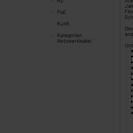
Hz
Jal
Fle
PoE
Sch
RJ45
Die
and
Kategorien
Netzwerkkabel
Unt