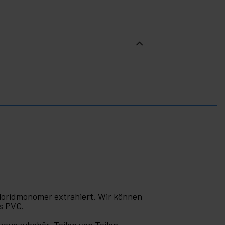
chloridmonomer extrahiert. Wir können
es PVC.
zeugzubehör, Teilen von Teilen,