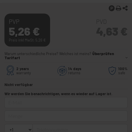
PVP
PVD
5,26
€
4,63
€
Preis inkl MwSt: 5,26
€
Warum unterschiedliche Preise? Welches ist meins?
Überprüfen
Tarifart
2 years
14 days
100%
warranty
returns
safe
Nicht verfügbar
Wir werden Sie benachrichtigen, wenn es wieder auf Lager ist.
E-Mail
Menge
Telefonnummer