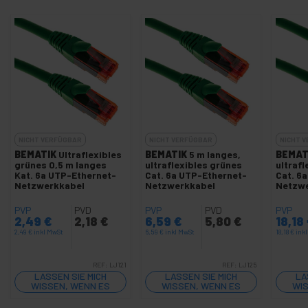
NICHT VERFÜGBAR
NICHT VERFÜGBAR
NICHT 
BEMATIK
Ultraflexibles
BEMATIK
5 m langes,
BEMAT
grünes 0,5 m langes
ultraflexibles grünes
ultrafl
Kat. 6a UTP-Ethernet-
Cat. 6a UTP-Ethernet-
Cat. 6
Netzwerkkabel
Netzwerkkabel
Netzw
PVP
PVD
PVP
PVD
PVP
2,49
€
2,18
€
6,59
€
5,80
€
18,18
2,49
€
inkl MwSt
6,59
€
inkl MwSt
18,18
€
ink
REF:
LJ121
REF:
LJ125
LASSEN SIE MICH
LASSEN SIE MICH
LA
WISSEN, WENN ES
WISSEN, WENN ES
WIS
LAGER GIBT
LAGER GIBT