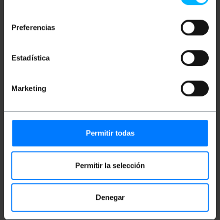
Grün ethernet cable.
consentimiento
Baud rate: 10Gbps (10000Mbps) over 100
meters.
Preferencias
Maximum bandwidth: 500 MHz.
RJ45 connectors with locking tab.
Estadística
Maße und Gewichte
Marketing
Gewicht: 149 g
Produktgröße (Breite x Tiefe x Höhe): 16.0 x
16.0 x 1.8 cm
Anzahl der Produkte: 1
Permitir todas
Packungsgrösse: 16.0 x 16.0 x 1.8 cm
Permitir la selección
Einstufung
Denegar