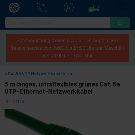
0
Sommeröffnungszeiten (13. Juli - 4. September):
Telefonservice von 09:00 bis 17:00 Uhr und Geschäft
von 08:00 bis 16:30 Uhr.
Cat.6A UTP Netzwerkkabel grün
3 m langes, ultraflexibles grünes Cat. 6a
UTP-Ethernet-Netzwerkkabel
REF:
LJ124