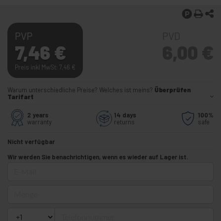
PVP
PVD
7,46
€
6,00
€
Preis inkl MwSt: 7,46
€
Warum unterschiedliche Preise? Welches ist meins?
Überprüfen
Tarifart
2 years
14 days
100%
warranty
returns
safe
Nicht verfügbar
Wir werden Sie benachrichtigen, wenn es wieder auf Lager ist.
E-Mail
Menge
Telefonnummer