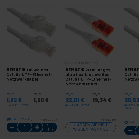
NICHT VERFÜGBAR
BEMATIK
1 m weißes
BEMATIK
20 m langes,
BEMAT
Cat. 6a UTP-Ethernet-
ultraflexibles weißes
Cat. 6
Netzwerkkabel
Cat. 6a UTP-Ethernet-
Netzw
Netzwerkkabel
PVP
PVD
PVP
PVD
PVP
1,92
€
1,50
€
22,01
€
19,34
€
20,5
1,92
€
inkl MwSt
22,01
€
inkl MwSt
20,50
€
in
MwSt
8 bis 9 Werktage
REF:
LJ063
REF:
LJ169
Sofort
Menge
LASSEN SIE MICH
WISSEN, WENN ES
LAGER GIBT