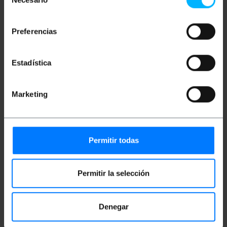
Wire length of 3 m.
de
Weiß ethernet cable.
consentimiento
Baud rate: 10Gbps (10000Mbps) over 100
meters.
Preferencias
Maximum bandwidth: 500 MHz.
RJ45 connectors with locking tab.
Estadística
Maße und Gewichte
Marketing
Gewicht: 150 g
Produktgröße (Breite x Tiefe x Höhe): 16.5 x
17.0 x 1.9 cm
Anzahl der Produkte: 1
Permitir todas
Packungsgrösse: 17.0 x 16.5 x 1.9 cm
Permitir la selección
Einstufung
Denegar