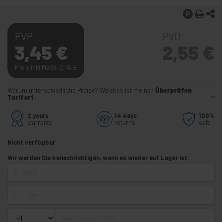
PVP
PVD
3,45
€
2,55
€
Preis inkl MwSt: 3,45
€
Warum unterschiedliche Preise? Welches ist meins?
Überprüfen
Tarifart
2 years
14 days
100%
warranty
returns
safe
Nicht verfügbar
Wir werden Sie benachrichtigen, wenn es wieder auf Lager ist.
E-Mail
Menge
Telefonnummer