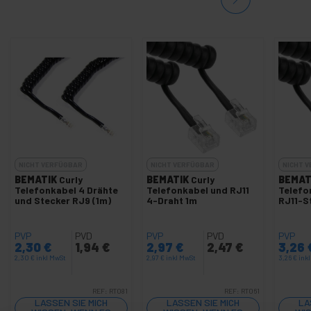
NICHT VERFÜGBAR
NICHT VERFÜGBAR
NICHT 
BEMATIK
Curly
BEMATIK
Curly
BEMAT
Telefonkabel 4 Drähte
Telefonkabel und RJ11
Telefo
und Stecker RJ9 (1m)
4-Draht 1m
RJ11-S
PVP
PVD
PVP
PVD
PVP
2,30
€
1,94
€
2,97
€
2,47
€
3,26
2,30
€
inkl MwSt
2,97
€
inkl MwSt
3,26
€
ink
REF:
RT081
REF:
RT061
LASSEN SIE MICH
LASSEN SIE MICH
LA