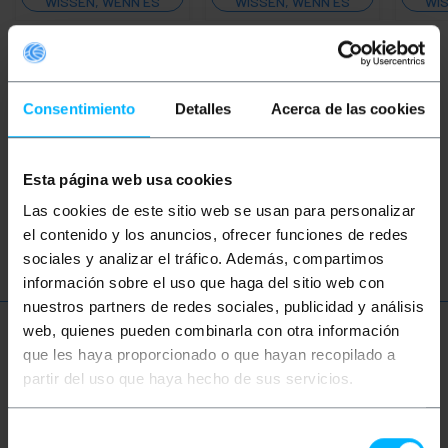
WISSEN, WENN ES
WISSEN, WENN ES
WIS
LAGER GIBT
LAGER GIBT
Schlüsselwörter
Consentimiento
Detalles
Acerca de las cookies
Hast du nicht gefunden, wonach du gesucht
hast? Diese Themen könnten Ihnen helfen
Esta página web usa cookies
Las cookies de este sitio web se usan para personalizar
RJ11
Telefon
el contenido y los anuncios, ofrecer funciones de redes
sociales y analizar el tráfico. Además, compartimos
información sobre el uso que haga del sitio web con
nuestros partners de redes sociales, publicidad y análisis
web, quienes pueden combinarla con otra información
Mehr Info
que les haya proporcionado o que hayan recopilado a
partir del uso que haya hecho de sus servicios.
Beschreibung
Selección