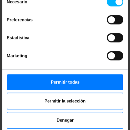
Necesario
de
consentimiento
Flexibles Telefonkabel in schwarz und 4-adrig.
Basierend auf RJ11-Steckern (4P4C) an beiden
Preferencias
Enden. Es handelt sich um eine Spiralfeder und zwei
Teile ohne Kräuselung an beiden Enden. Die
Gesamtlänge des eingezogenen Kabels beträgt 50
cm und ist 3 m lang. Ideal für den Einsatz in Telefon-
Estadística
Headsets.
Marketing
Maße und Gewichte
Gewicht: 40 g
Produktgröße (Breite x Tiefe x Höhe): 10.0 x
Permitir todas
7.0 x 1.5 cm
Anzahl der Produkte: 1
Packungsgrösse: 10.0 x 7.0 x 1.5 cm
Permitir la selección
Dokumentation
Denegar
Produktdatei 1