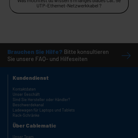
Was möchtest du wissen 5 m langes blaues Cat. 5e
UTP-Ethernet-Netzwerkkabel ?
Brauchen Sie Hilfe?
Bitte konsultieren
Sie unsere FAQ- und Hilfeseiten
Kundendienst
Kontaktdaten
Unser Geschäft
Sind Sie Hersteller oder Händler?
Beschwerdekanal
Ladewagen für Laptops und Tablets
Rack-Schränke
Über Cablematic
Unser Team