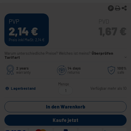
PVP
PVD
2,14
€
1,67
€
Preis inkl MwSt: 2,14
€
Warum unterschiedliche Preise? Welches ist meins?
Überprüfen
Tarifart
2 years
14 days
100%
warranty
returns
safe
Menge
Lagerbestand
Verfügbar mehr als 10
In den Warenkorb
Kaufe jetzt