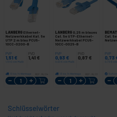
LANBERG
Ethernet-
LANBERG
0,25 m blaues
BEMAT
Netzwerkkabel Kat. 5e
Cat. 5e UTP-Ethernet-
Cat. 5
UTP 2 m blau PCU5-
Netzwerkkabel PCU5-
Netzw
10CC-0200-B
10CC-0025-B
PVP
PVD
PVP
PVD
PVP
1,51
€
1,41
€
0,93
€
0,87
€
0,73
1,51
€
inkl MwSt
0,93
€
inkl MwSt
0,73
€
ink
13 bis 14 Werktage
13 bis 14 Werktage
Sofort
REF:
RL114
REF:
RL111
Menge
Menge
Schlüsselwörter