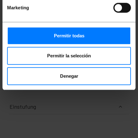
Marketing
Maße und Gewichte
Gewicht: 110 g
Produktgröße (Breite x Tiefe x Höhe): 13.0 x
Permitir todas
13.0 x 3.0 cm
Anzahl der Produkte: 1
Packungsgrösse: 13.0 x 13.0 x 3.0 cm
Permitir la selección
Dokumentation
Denegar
Produktdatei 1
Einstufung