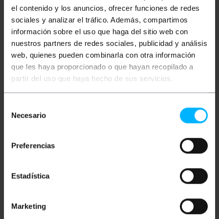
Festplatten. Bidirektionales serielles
el contenido y los anuncios, ofrecer funciones de redes
Übertragungskabel, das
Datenübertragungsgeschwindigkeiten von 3,0 Gb/s
sociales y analizar el tráfico. Además, compartimos
unterstützt, was ungefähr 300 MB/s entspricht.
información sobre el uso que haga del sitio web con
Entspricht den UL2725 26AWG-Vorschriften.
nuestros partners de redes sociales, publicidad y análisis
Technische Daten
web, quienes pueden combinarla con otra información
Serielles Datenkabel für SATA (SerialATA)-
que les haya proporcionado o que hayan recopilado a
Festplatten.
Dies ist ein bidirektionales serielles
partir del uso que haya hecho de sus servicios.
Übertragungskabel, das
Datenübertragungsgeschwindigkeiten von 3,0
Gb/s unterstützt, was ungefähr 300 MB/s
Selección
entspricht.
Necesario
de
Entspricht den UL2725 26AWG-Vorschriften.
Dieses Kabel ist abgeschirmt und verfügt an
consentimiento
beiden Enden über SATA 7-Pin-Buchsen
(SATA7-H/H).
Preferencias
Kabellänge 50 cm.
Rot.
Estadística
Maße und Gewichte
Marketing