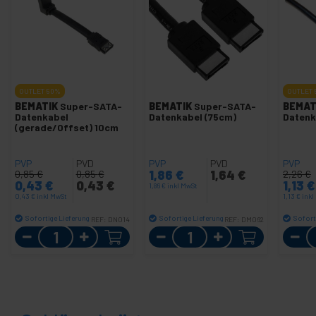
OUTLET
50%
OUTLET
BEMATIK
Super-SATA-
BEMATIK
Super-SATA-
BEMAT
Datenkabel
Datenkabel (75cm)
Datenk
(gerade/Offset) 10cm
PVP
PVD
PVP
PVD
PVP
1,86
€
1,64
€
0,85
€
0,85
€
2,26
€
0,43
€
0,43
€
1,13
€
1,86
€
inkl MwSt
0,43
€
inkl MwSt
1,13
€
inkl
Sofortige Lieferung
Sofortige Lieferung
Sofort
REF:
DN014
REF:
DM062
Menge
Menge