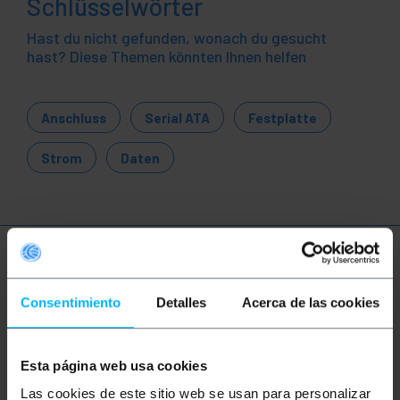
Schlüsselwörter
Hast du nicht gefunden, wonach du gesucht
hast? Diese Themen könnten Ihnen helfen
Anschluss
Serial ATA
Festplatte
Strom
Daten
Mehr Info
Consentimiento
Detalles
Acerca de las cookies
Beschreibung
Esta página web usa cookies
Serielles Datenkabel für SATA (SerialATA)-
Las cookies de este sitio web se usan para personalizar