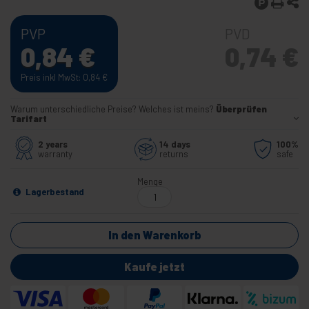
PVP
PVD
0,84
€
0,74
€
Preis inkl MwSt: 0,84
€
Warum unterschiedliche Preise? Welches ist meins?
Überprüfen
Tarifart
2 years
14 days
100%
warranty
returns
safe
Menge
Lagerbestand
In den Warenkorb
Kaufe jetzt