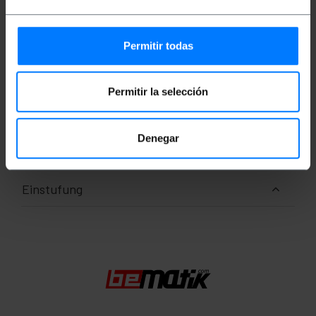
Gewicht: 25 g
Produktgröße (Breite x Tiefe x Höhe): 50.0 x
1.3 x 0.8 cm
Anzahl der Produkte: 1
Permitir todas
Packungsgrösse: 13.0 x 13.0 x 1.0 cm
Permitir la selección
Dokumentation
Denegar
Produktdatei 1
Einstufung