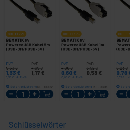
OUTLET
75%
OUTLET
85%
OUTLET
BEMATIK
5V
BEMATIK
5V
BEMAT
PoweredUSB Kabel 5m
PoweredUSB Kabel 1m
Power
(USB-BM/PUSB-5V)
(USB-BM/PUSB-5V)
(USB-
PVP
PVD
PVP
PVD
PVP
5,33
€
4,69
€
4,00
€
3,52
€
5,23
€
1,33
€
1,17
€
0,60
€
0,53
€
0,78
1,33
€
inkl MwSt
0,60
€
inkl MwSt
0,78
€
ink
Sofortige Lieferung
Sofortige Lieferung
Sofort
REF:
UC064
REF:
UC061
Menge
Menge
Schlüsselwörter