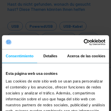
Hast du nicht gefunden, wonach du gesucht
hast? Diese Themen könnten Ihnen helfen
USB
PoweredUSB
USB-Kabel
USB-Adapter
USB Konverter
USB 1.1
USB 2.0
USB 3.0
Consentimiento
Detalles
Acerca de las cookies
Esta página web usa cookies
Mehr Info
Las cookies de este sitio web se usan para personalizar
el contenido y los anuncios, ofrecer funciones de redes
sociales y analizar el tráfico. Además, compartimos
Beschreibung
información sobre el uso que haga del sitio web con
nuestros partners de redes sociales, publicidad y análisis
web, quienes pueden combinarla con otra información