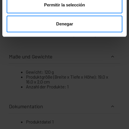
Steckerende: PoweredUSB (Host-Seite),
Permitir la selección
männlich
USB-B-Stecker
Kabellänge von 2m
Ideal für USB-betriebene Geräte
Denegar
USB-kompatibel
Plug & Play-Anschluss
fortschrittliche Fütterungstechnologie
Maße und Gewichte
Gewicht: 120 g
Produktgröße (Breite x Tiefe x Höhe): 19.0 x
16.0 x 2.0 cm
Anzahl der Produkte: 1
Dokumentation
Produktdatei 1