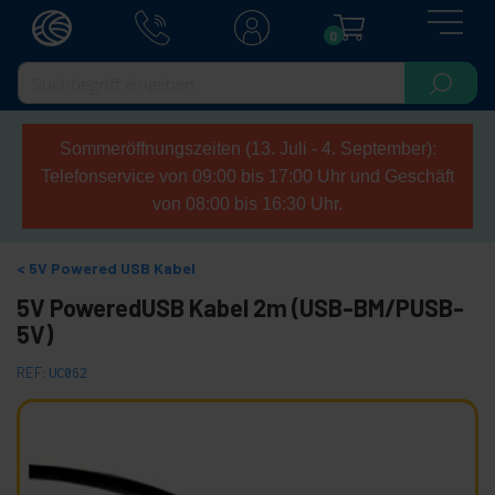
0
Sommeröffnungszeiten (13. Juli - 4. September):
Telefonservice von 09:00 bis 17:00 Uhr und Geschäft
von 08:00 bis 16:30 Uhr.
5V Powered USB Kabel
5V PoweredUSB Kabel 2m (USB-BM/PUSB-
5V)
REF:
UC062