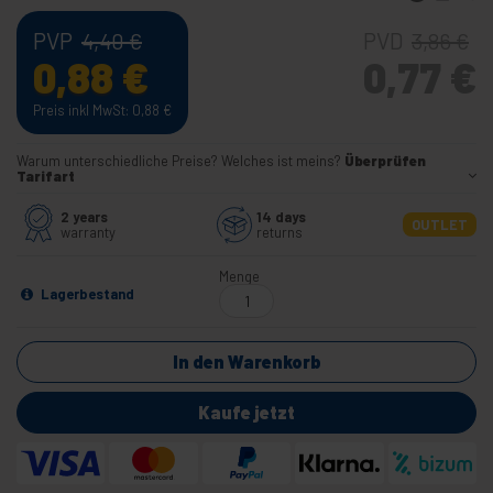
PVP
PVD
4,40
€
3,86
€
0,88
€
0,77
€
Preis inkl MwSt: 0,88
€
Warum unterschiedliche Preise? Welches ist meins?
Überprüfen
Tarifart
2 years
14 days
OUTLET
warranty
returns
Menge
Lagerbestand
In den Warenkorb
Kaufe jetzt