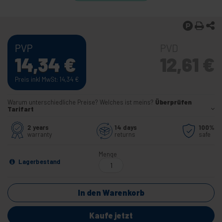
PVP
PVD
14,34
€
12,61
€
Preis inkl MwSt: 14,34
€
Warum unterschiedliche Preise? Welches ist meins?
Überprüfen
Tarifart
2 years
14 days
100%
warranty
returns
safe
Menge
Lagerbestand
In den Warenkorb
Kaufe jetzt