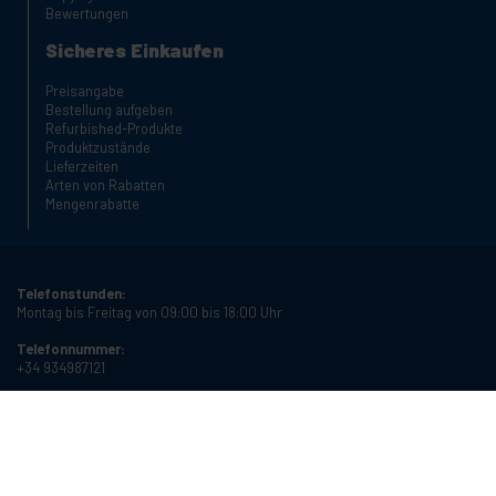
Bewertungen
Sicheres Einkaufen
Preisangabe
Bestellung aufgeben
Refurbished-Produkte
Produktzustände
Lieferzeiten
Arten von Rabatten
Mengenrabatte
Telefonstunden:
Montag bis Freitag von 09:00 bis 18:00 Uhr
Telefonnummer:
+34 934987121
E-Mail:
info@cablematic.com
Öffnungszeiten: