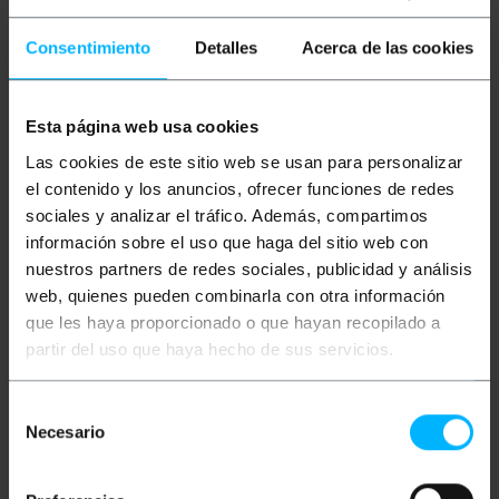
Beschreibung
Consentimiento
Detalles
Acerca de las cookies
Spezielle Steckverbinder und Adapter für die
elektrische Verbindung zwischen Fahrzeugen und
Anhängern oder Caravans. Es ermöglicht die
Esta página web usa cookies
Übertragung verschiedener Beleuchtungsfunktionen
wie Blinker, Positionslicht, Bremslicht usw.
Las cookies de este sitio web se usan para personalizar
abhängig von den für die Anschlüsse verfügbaren
Polen. Ideal für Haken von Anhängern,
el contenido y los anuncios, ofrecer funciones de redes
Fahrradträgern und Wohnwagen.
sociales y analizar el tráfico. Además, compartimos
información sobre el uso que haga del sitio web con
Spezifikationen
Buchse für die elektrische Verbindung
nuestros partners de redes sociales, publicidad y análisis
zwischen Fahrzeugenund Anhänger oder
web, quienes pueden combinarla con otra información
Wohnwagen.
Es hat eine 7-polige Buchse (7P) und ein
que les haya proporcionado o que hayan recopilado a
elektrisches Kabel 7 x 0,50 mm² von 2 m.
partir del uso que haya hecho de sus servicios.
Beinhaltet schnelle Verbindungsspleiße,
Verbindungsklemmen und Hardware für die
Installation.
Selección
Kompatibel mit 12 V und 24 V Spannungen
Necesario
Antennenstecker mit Messing-
de
Anschlussstiften.
consentimiento
IP44 Umweltschutz gegen Staub,
Feuchtigkeit und Wasser.