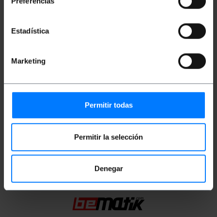
Preferencias
Hergestellt aus ABS-Kunststoffhoher
Widerstand
Estadística
Maße und Gewichte
Marketing
Gewicht: 310 g
Produktgröße (Breite x Tiefe x Höhe): 19.0 x
16.0 x 7.3 cm
Anzahl der Produkte: 1
Permitir todas
Packungsgrösse: 19.0 x 16.0 x 7.3 cm
Permitir la selección
Einstufung
Denegar