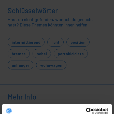
Schlüsselwörter
Hast du nicht gefunden, wonach du gesucht
hast? Diese Themen könnten Ihnen helfen
intermittierend
licht
position
bremse
nebel
portabicicleta
anhänger
wohnwagen
Mehr Info