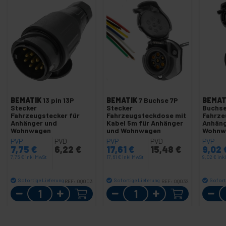
BEMATIK
13 pin 13P
BEMATIK
7 Buchse 7P
BEMAT
Stecker
Stecker
Buchse
Fahrzeugstecker für
Fahrzeugsteckdose mit
Fahrze
Anhänger und
Kabel 5m für Anhänger
Anhäng
Wohnwagen
und Wohnwagen
Wohnw
PVP
PVD
PVP
PVD
PVP
7,75
€
6,22
€
17,61
€
15,48
€
9,02
7,75
€
inkl MwSt
17,61
€
inkl MwSt
9,02
€
ink
Sofortige Lieferung
Sofortige Lieferung
Sofort
REF:
OQ003
REF:
OQ032
Menge
Menge