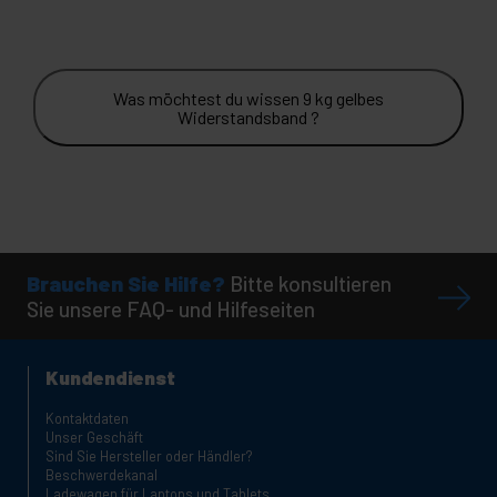
Was möchtest du wissen 9 kg gelbes
Widerstandsband ?
Brauchen Sie Hilfe?
Bitte konsultieren
Sie unsere FAQ- und Hilfeseiten
Kundendienst
Kontaktdaten
Unser Geschäft
Sind Sie Hersteller oder Händler?
Beschwerdekanal
Ladewagen für Laptops und Tablets