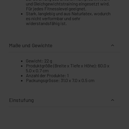
und Gleichgewichtstraining eingesetzt wird.
Für jedes Fitnesslevel geeignet.
Stark, langlebig und aus Naturlatex, wodurch
es nicht verformbar und sehr
widerstandsfähig ist.
Maße und Gewichte
Gewicht: 22 g
Produktgröße (Breite x Tiefe x Höhe): 60.0 x
5.0 x 0.7 cm
Anzahl der Produkte: 1
Packungsgrösse: 31.0 x 7.0 x 0.5 cm
Einstufung