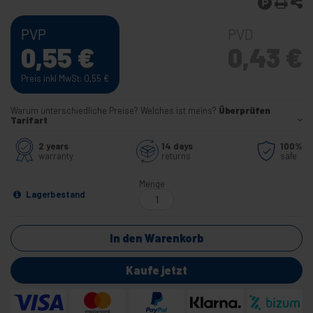
PVP
PVD
0,55
€
0,43
€
Preis inkl MwSt: 0,55
€
Warum unterschiedliche Preise? Welches ist meins?
Überprüfen
Tarifart
2 years
14 days
100%
warranty
returns
safe
Menge
Lagerbestand
In den Warenkorb
Kaufe jetzt