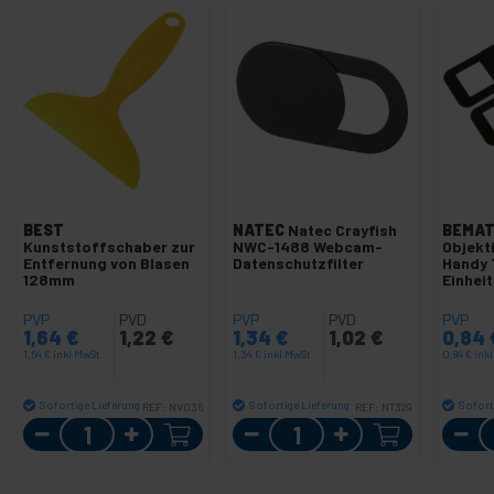
BEST
NATEC
Natec Crayfish
BEMAT
Kunststoffschaber zur
NWC-1488 Webcam-
Objekt
Entfernung von Blasen
Datenschutzfilter
Handy 
128mm
Einhei
PVP
PVD
PVP
PVD
PVP
1,64
€
1,22
€
1,34
€
1,02
€
0,84
1,64
€
inkl MwSt
1,34
€
inkl MwSt
0,84
€
ink
Sofortige Lieferung
Sofortige Lieferung
Sofort
REF:
NV036
REF:
NT329
Menge
Menge