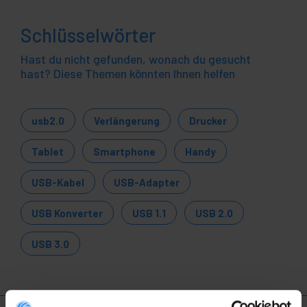
Schlüsselwörter
Hast du nicht gefunden, wonach du gesucht
hast? Diese Themen könnten Ihnen helfen
usb2.0
Verlängerung
Drucker
Tablet
Smartphone
Handy
USB-Kabel
USB-Adapter
USB Konverter
USB 1.1
USB 2.0
USB 3.0