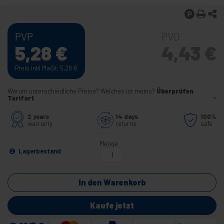
PVP
PVD
5,28
€
4,43
€
Preis inkl MwSt: 5,28
€
Warum unterschiedliche Preise? Welches ist meins?
Überprüfen
Tarifart
2 years
14 days
100%
warranty
returns
safe
Menge
Lagerbestand
In den Warenkorb
Kaufe jetzt