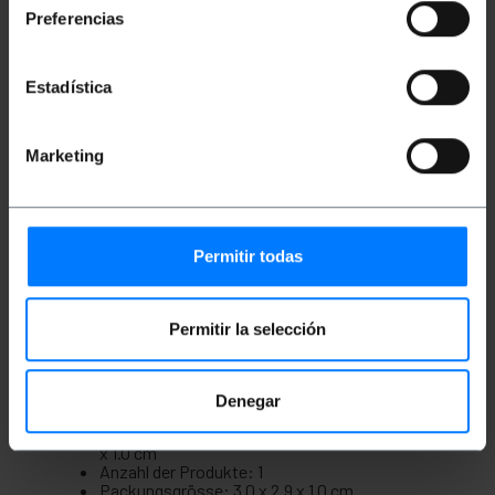
Was kann ein OTG-Kabel auf einem Handy oder
Preferencias
Tablet tun?
Direkt die Videos ansehen und lFilme, die auf
einem USB-Stick oder einer externen
Festplatte gespeichert sind.
Estadística
Installieren Sie Anwendungen direkt von einem
USB-Stick.
Sichern Sie Daten und Anwendungen auf einer
Marketing
externen Festplatte.
Verbinden Sie das Mobiltelefon mit dem
Bildschirm über den HDMi-Ausgang, eine
Tastatur und eine Maus, und verwandeln Sie
ein Mobiltelefon oder Tablet in einen
vollständigen Computer mit Android-
Permitir todas
Betriebssystem.
Permitir la selección
Maße und Gewichte
Denegar
Gewicht: 10 g
Produktgröße (Breite x Tiefe x Höhe): 3.0 x 2.9
x 1.0 cm
Anzahl der Produkte: 1
Packungsgrösse: 3.0 x 2.9 x 1.0 cm