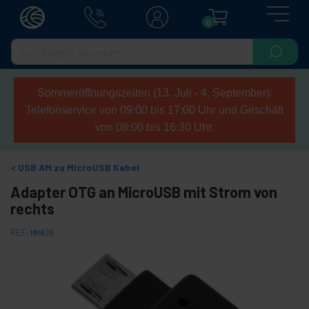
0
Sommeröffnungszeiten (13. Juli - 4. September):
Telefonservice von 09:00 bis 17:00 Uhr und Geschäft
von 08:00 bis 16:30 Uhr.
USB AM zu MicroUSB Kabel
Adapter OTG an MicroUSB mit Strom von
rechts
REF:
MH026