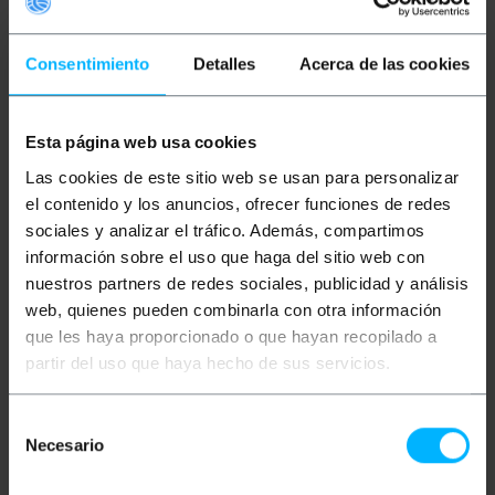
Mehr Info
Consentimiento
Detalles
Acerca de las cookies
Beschreibung
Esta página web usa cookies
Las cookies de este sitio web se usan para personalizar
Micro USB OTG-Adapter, der zur Datenübertragung,
zum Anschluss einer USB-Tastatur oder zum
el contenido y los anuncios, ofrecer funciones de redes
Anschluss einer USB-Maus an einen SmartPhone
sociales y analizar el tráfico. Además, compartimos
oder Tablet PC angeschlossen werden kann. An
información sobre el uso que haga del sitio web con
einem Ende hat es einen Micro-USB-Stecker und am
anderen Ende eine USB-Buchse. Sie können USB-
nuestros partners de redes sociales, publicidad y análisis
Speicher, Fotokameras, USB-Tastaturen und USB-
web, quienes pueden combinarla con otra información
Mäuse an den USB-Anschluss anschließen. Adapter-
Modell mit Power-Injektor, wie es USB-Am-Gabel
que les haya proporcionado o que hayan recopilado a
hatoben (auf der rechten Seite), die an ein Netzteil
partir del uso que haya hecho de sus servicios.
oder USB-Port angeschlossen ist. Zusätzliche
Energie ist erforderlich, wenn eine Festplatte mit
dem Mobiltelefon oder Tablet verbunden ist.
Selección
Kompatibel mit SmartPhones und Tablets basierend
Necesario
auf Android, Windows Phone und Symbian
de
kompatibel mit OTG (siehe Telefonmodell).
consentimiento