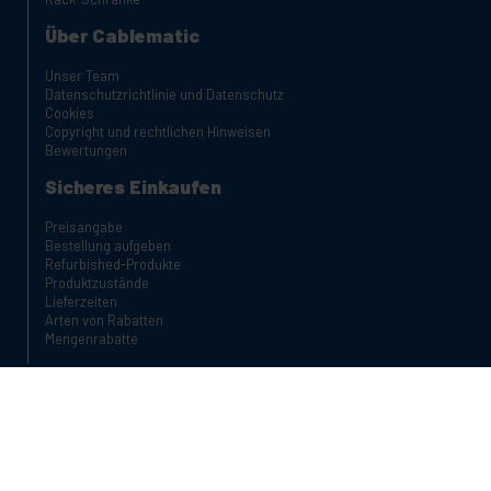
Über Cablematic
Unser Team
Datenschutzrichtlinie und Datenschutz
Cookies
Copyright und rechtlichen Hinweisen
Bewertungen
Sicheres Einkaufen
Preisangabe
Bestellung aufgeben
Refurbished-Produkte
Produktzustände
Lieferzeiten
Arten von Rabatten
Mengenrabatte
Telefonstunden:
Montag bis Freitag von 09:00 bis 18:00 Uhr
Telefonnummer: