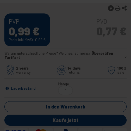
PVP
PVD
0,99
€
0,77
€
Preis inkl MwSt: 0,99
€
Warum unterschiedliche Preise? Welches ist meins?
Überprüfen
Tarifart
2 years
14 days
100%
warranty
returns
safe
Menge
Lagerbestand
In den Warenkorb
Kaufe jetzt