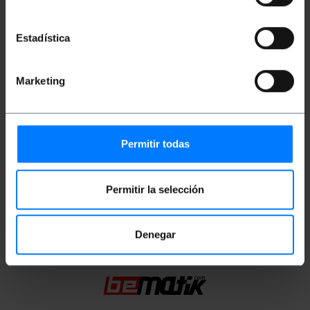
Gewicht: 50 g
Produktgröße (Breite x Tiefe x Höhe): 20.0 x
Estadística
10.0 x 2.0 cm
Anzahl der Produkte: 1
Packungsgrösse: 20.0 x 10.0 x 2.0 cm
Marketing
Dokumentation
Permitir todas
Produktdatei 1
Permitir la selección
Einstufung
Denegar