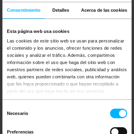
Consentimiento
Detalles
Acerca de las cookies
Audio
Video
TV
Ton
RCA
CVBS
Lautsprecher
Esta página web usa cookies
Las cookies de este sitio web se usan para personalizar
el contenido y los anuncios, ofrecer funciones de redes
sociales y analizar el tráfico. Además, compartimos
Mehr Info
información sobre el uso que haga del sitio web con
nuestros partners de redes sociales, publicidad y análisis
web, quienes pueden combinarla con otra información
Beschreibung
que les haya proporcionado o que hayan recopilado a
partir del uso que haya hecho de sus servicios.
1,5 m Stereo-Audiokabel. Es hat Minijack-M-
Selección
Anschlüsse an beiden Enden.
Necesario
de
consentimiento
Maße und Gewichte
Preferencias