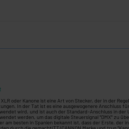
R
 XLR oder Kanone ist eine Art von Stecker, der in der Reg
tungen. In der Tat ist es eine ausgewogenere Anschluss f
wendet wird, und ist auch der Standard-Anschluss in de
wendet werden, um das digitale Steuersignal "DMX" zu übe
 er am besten in Spanien bekannt ist, dass der Erste, der
den durch die gemachtITT/CANNON Marke und trug "Kanon