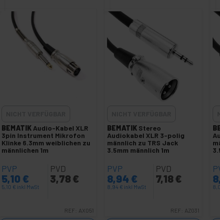
NICHT VERFÜGBAR
NICHT VERFÜGBAR
BEMATIK
Audio-Kabel XLR
BEMATIK
Stereo
B
3pin Instrument Mikrofon
Audiokabel XLR 3-polig
Au
Klinke 6.3mm weiblichen zu
männlich zu TRS Jack
mä
männlichen 1m
3.5mm männlich 1m
3
PVP
PVD
PVP
PVD
P
5,10
€
3,78
€
8,94
€
7,18
€
8
5,10
€
inkl MwSt
8,94
€
inkl MwSt
8,
REF:
AX051
REF:
AZ031