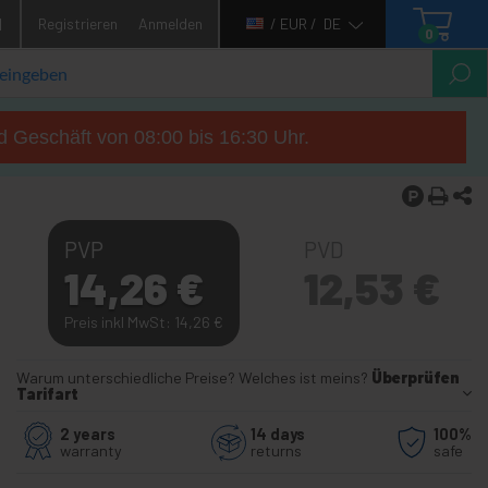
1
Registrieren
Anmelden
/ EUR /
DE
0
d Geschäft von 08:00 bis 16:30 Uhr.
PVP
PVD
14,26
€
12,53
€
Preis inkl MwSt: 14,26
€
Warum unterschiedliche Preise? Welches ist meins?
Überprüfen
Tarifart
2 years
14 days
100%
warranty
returns
safe