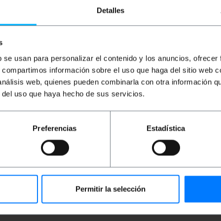
BEMATIK
Audio-Kabel
BEMATIK
OMTP Audio-
B
Detalles
Stereo-Klinkenbuchse 3.5
Adapter für Kopfhörer und
Ad
M-auf-Cinch-M 10m
Mikrofon minijack 3,5mm
H
s
PVP
PVD
PVP
PVD
P
5,99
€
4,68
€
3,49
€
2,91
€
0
b se usan para personalizar el contenido y los anuncios, ofrecer
0
5,99
€
inkl MwSt
3,49
€
inkl MwSt
s, compartimos información sobre el uso que haga del sitio web 
0,
 análisis web, quienes pueden combinarla con otra información q
Sofortige Lieferung
Sofortige Lieferung
REF:
TV094
REF:
AW010
r del uso que haya hecho de sus servicios.
Menge
Menge
Preferencias
Estadística
Permitir la selección