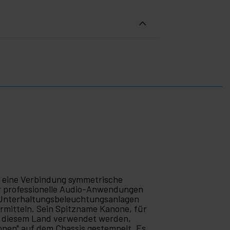
el eine Verbindung symmetrische
ür professionelle Audio-Anwendungen
r Unterhaltungsbeleuchtungsanlagen
rmitteln. Sein Spitzname Kanone, für
 in diesem Land verwendet werden,
en" auf dem Chassis gestempelt. Es