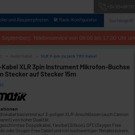
+34 93498712
oller und Absperrpfosten
🛠️ Rack-Konfigurator
. September): Telefonservice von 09:00 bis 17:00 Uhr un
o
Audio Kabel
XLR 3-pin zu jack TRS Kabel
-Kabel XLR 3pin Instrument Mikrofon-Buchse
m Stecker auf Stecker 15m
46
kationen
diokabel basierend auf 3-poligen XLR-Anschlüssen (auch Cannon
nannt) von hoher Qualität.
geschirmtes Doppelkabel, flexibel (Silikon), OFC (Oxygen Free
ble oder Oxygen Free Cable) und mit hochwertigen Metallsteckern.