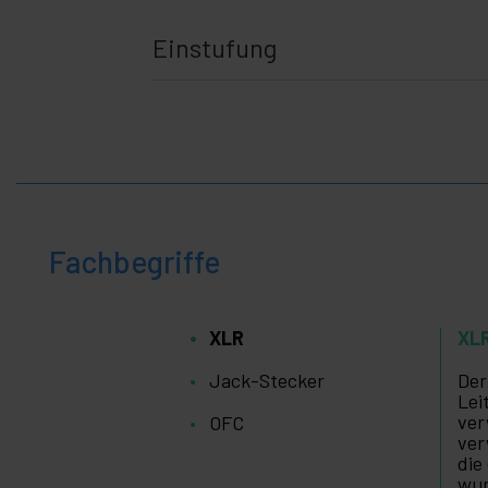
Einstufung
Fachbegriffe
XLR
XL
Jack-Stecker
Der
Lei
ver
OFC
ver
die
wur