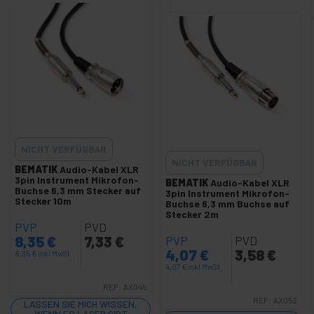
Audio Anschluss Kabel
Audio Duplicator XLR 3-polig 5-polig
Audio Patch panel rack
+
Audio und Video Kabel
+
Video Kabel
Soundkarte und Adapter
NICHT VERFÜGBAR
+
GoPro Zubehör
NICHT VERFÜGBAR
BEMATIK
Audio-Kabel XLR
+
Wireless Audio-Tour
3pin Instrument Mikrofon-
BEMATIK
Audio-Kabel XLR
Buchse 6,3 mm Stecker auf
3pin Instrument Mikrofon-
+
CCTV Zubehör und camera
Stecker 10m
Buchse 6,3 mm Buchse auf
Stecker 2m
+
Projektionsleinwand
PVP
PVD
+
8,35
€
7,33
€
PVP
PVD
Computer und TV-Möbel
4,07
€
3,58
€
8,35
€
inkl MwSt
+
VGA DVI HDMI DisplayPort SDI Video
4,07
€
inkl MwSt
Licht
+
REF:
AX045
und
REF:
AX052
LASSEN SIE MICH WISSEN,
Ton
WENN ES LAGER GIBT