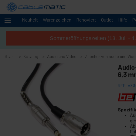
Neuheit
Warenzeichen
Renoviert
Outlet
Hilfe
P
+
Kabel und
Netzwerke
Sommeröffnungszeiten (13. Juli - 4
Racks
+
und
Start
Servern
Katalog
Audio und Video
Zubehör von audio und Vide
Audio
-
Audio
und
6,3 m
Video
-
Zubehör von audio und Video
REF:
AX0
Video-Capture Zubehör
+
AV Zubehör und Adapter
Spezifi
+
Verstärkung Lautsprecher
Au
ge
+
OFC audio und video Kabel
Ab
-
Ca
Audio Kabel