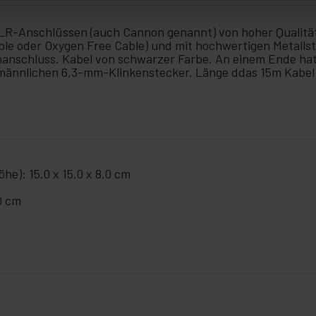
XLR-Anschlüssen (auch Cannon genannt) von hoher Qualitä
 Cable oder Oxygen Free Cable) und mit hochwertigen Metall
anschluss. Kabel von schwarzer Farbe. An einem Ende hat
männlichen 6,3-mm-Klinkenstecker. Länge ddas 15m Kabel
he): 15.0 x 15.0 x 8.0 cm
0 cm