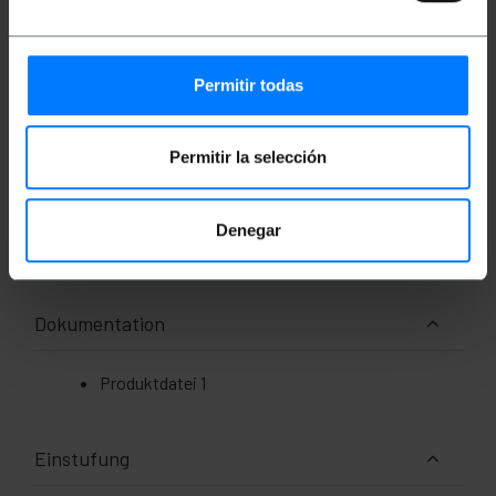
anzuschließen und VOIP-Anwendungen wie
Skype, Teams und Hangouts zu verwenden.
Permitir todas
Maße und Gewichte
Permitir la selección
Gewicht: 20 g
Produktgröße (Breite x Tiefe x Höhe): 7.0 x
20.0 x 0.1 cm
Anzahl der Produkte: 1
Denegar
Packungsgrösse: 20.0 x 7.0 x 0.1 cm
Dokumentation
Produktdatei 1
Einstufung