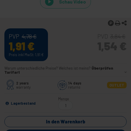
Schau Video
PVP
PVD
4,78
€
3,84
€
1,91
€
1,54
€
Preis inkl MwSt: 1,91
€
Warum unterschiedliche Preise? Welches ist meins?
Überprüfen
Tarifart
2 years
14 days
OUTLET
warranty
returns
Menge
Lagerbestand
In den Warenkorb