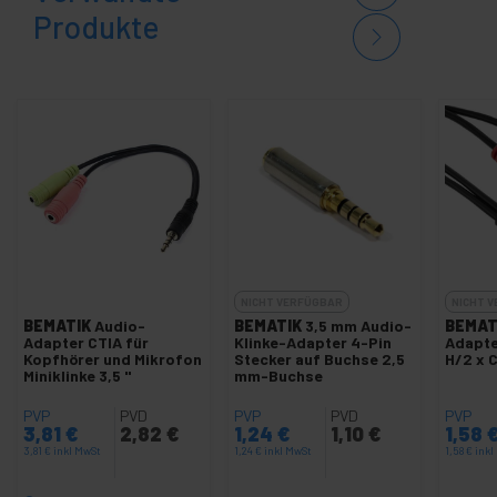
Produkte
NICHT VERFÜGBAR
NICHT 
BEMATIK
Audio-
BEMATIK
3,5 mm Audio-
BEMAT
Adapter CTIA für
Klinke-Adapter 4-Pin
Adapte
Kopfhörer und Mikrofon
Stecker auf Buchse 2,5
H/2 x 
Miniklinke 3,5 "
mm-Buchse
PVP
PVD
PVP
PVD
PVP
3,81
€
2,82
€
1,24
€
1,10
€
1,58
3,81
€
inkl MwSt
1,24
€
inkl MwSt
1,58
€
inkl