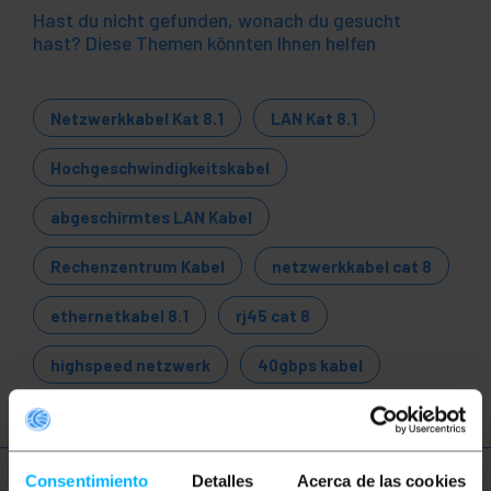
Hast du nicht gefunden, wonach du gesucht
hast? Diese Themen könnten Ihnen helfen
Netzwerkkabel Kat 8.1
LAN Kat 8.1
Hochgeschwindigkeitskabel
abgeschirmtes LAN Kabel
Rechenzentrum Kabel
netzwerkkabel cat 8
ethernetkabel 8.1
rj45 cat 8
highspeed netzwerk
40gbps kabel
Consentimiento
Detalles
Acerca de las cookies