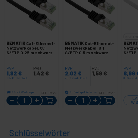
NICHT 
BEMATIK
Cat-Ethernet-
BEMATIK
Cat-Ethernet-
BEMAT
Netzwerkkabel. 8.1
Netzwerkkabel. 8.1
Netzwe
S/FTP 0.25 m schwarz
S/FTP 0.5 m schwarz
S/FTP 
PVP
PVD
PVP
PVD
PVP
1,82
€
1,42
€
2,02
€
1,58
€
8,66
1,82
€
inkl MwSt
2,02
€
inkl MwSt
8,66
€
inkl
8 bis 9 Werktage
Sofortige Lieferung
REF:
RY441
REF:
RY442
Menge
Menge
LA
WIS
Schlüsselwörter