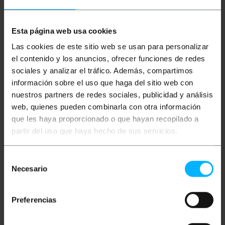
Mehr Info
Esta página web usa cookies
Beschreibung
Las cookies de este sitio web se usan para personalizar
el contenido y los anuncios, ofrecer funciones de redes
sociales y analizar el tráfico. Además, compartimos
Kategorie 8.1 S/FTP (Cat.8.1) RJ45-Ethernet-
Netzwerkkabel, 0,5 m, Grau, ermöglicht ultraschnelle
información sobre el uso que haga del sitio web con
Datenübertragung. Speziell für professionelle
nuestros partners de redes sociales, publicidad y análisis
Installationen konzipiert, bei denen extreme
Leistung erforderlich ist, wie etwa Rechenzentren,
web, quienes pueden combinarla con otra información
Industrieumgebungen oder Netzwerkverbindungen
que les haya proporcionado o que hayan recopilado a
mit hohen Anforderungen. Dieses Kabel besteht aus
partir del uso que haya hecho de sus servicios.
hochwertigen Kupferleitern (CU), einer halogenfreien
Ummantelung (LSZH) und einzeln geschirmten
verdrillten Adernpaaren (S/FTP) und gewährleistet
so einen hervorragenden Schutz gegen
Selección
elektromagnetische Störungen. Unterstützt
Necesario
de
Geschwindigkeiten von bis zu 40 Gbit/s mit einer
consentimiento
Bandbreite von bis zu 2000 MHz. Kompatibel mit
allen Netzwerkgeräten mit RJ45-Anschlüssen, wie
Preferencias
Switches, Routern, Servern, IP-Kameras und mehr.
Technische Daten