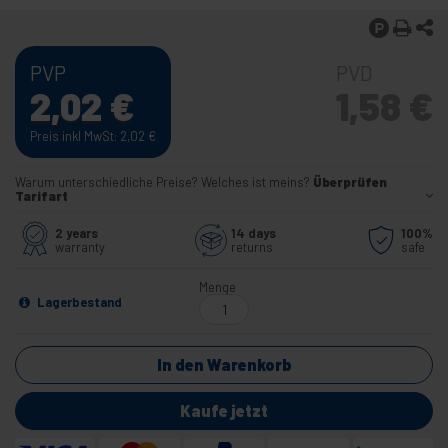
PVP
PVD
2,02
€
1,58
€
Preis inkl MwSt: 2,02
€
Warum unterschiedliche Preise? Welches ist meins?
Überprüfen
Tarifart
2 years
14 days
100%
warranty
returns
safe
Menge
Lagerbestand
In den Warenkorb
Kaufe jetzt