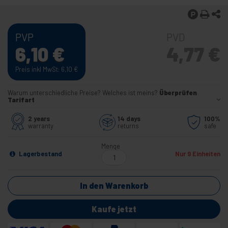
PVP
PVD
6,10
€
4,77
€
Preis inkl MwSt: 6,10
€
Warum unterschiedliche Preise? Welches ist meins?
Überprüfen
Tarifart
2 years
14 days
100%
warranty
returns
safe
Menge
Lagerbestand
Nur 9 Einheiten
In den Warenkorb
Kaufe jetzt