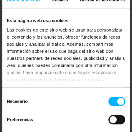
Mehr Info
Esta página web usa cookies
Beschreibung
Las cookies de este sitio web se usan para personalizar
el contenido y los anuncios, ofrecer funciones de redes
3 m langes RJ45-Ethernet-Netzwerkkabel der
sociales y analizar el tráfico. Además, compartimos
Kategorie 8.1 S/FTP (Cat.8.1) in Weiß, das eine
información sobre el uso que haga del sitio web con
ultraschnelle Datenübertragung ermöglicht. Speziell
für professionelle Installationen konzipiert, bei
nuestros partners de redes sociales, publicidad y análisis
denen extreme Leistung erforderlich ist, wie etwa
web, quienes pueden combinarla con otra información
Rechenzentren, Industrieumgebungen oder
Netzwerkverbindungen mit hohen Anforderungen.
que les haya proporcionado o que hayan recopilado a
Dieses Kabel besteht aus hochwertigen
partir del uso que haya hecho de sus servicios.
Kupferleitern (CU), einer halogenfreien Ummantelung
(LSZH) und einzeln geschirmten verdrillten
Adernpaaren (S/FTP) und gewährleistet so einen
Selección
hervorragenden Schutz gegen elektromagnetische
Necesario
Störungen. Unterstützt Geschwindigkeiten von bis
de
zu 40 Gbit/s mit einer Bandbreite von bis zu 2000
consentimiento
MHz. Kompatibel mit allen Netzwerkgeräten mit
RJ45-Anschlüssen, wie Switches, Routern, Servern,
Preferencias
IP-Kameras und mehr.