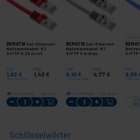
NICHT 
BEMATIK
Cat-Ethernet-
BEMATIK
Cat-Ethernet-
BEMAT
Netzwerkkabel. 8.1
Netzwerkkabel. 8.1
Netzwe
S/FTP 0.25 m rot
S/FTP 3 m Grau
S/FTP 
PVP
PVD
PVP
PVD
PVP
1,82
€
1,42
€
6,10
€
4,77
€
8,66
1,82
€
inkl MwSt
6,10
€
inkl MwSt
8,66
€
inkl
7 bis 8 Werktage
5 bis 6 Werktage
REF:
RY401
REF:
RY455
Menge
Menge
LA
WIS
Schlüsselwörter