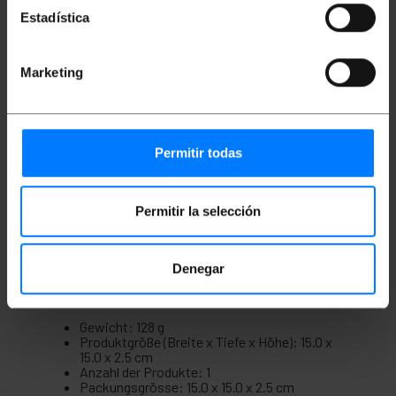
Technische Daten
Kategorie 8.1 S/FTP (Kat. 8.1) RJ45-Ethernet-
Estadística
Netzwerkkabel.
Kabellänge 3 m.
Weißes Ethernet-Kabel.
Marketing
Übertragungsgeschwindigkeit: bis zu 40
Gbit/s.
Bandbreite: bis zu 2000 MHz.
Halogenfrei (LSZH).
RJ45-Stecker mit Verriegelungslasche.
S/FTP-Abschirmung: Einzeln abgeschirmte
Permitir todas
Twisted Pairs.
Hergestellt mit Leitern aus 100 % Kupfer (CU).
Ideal für Rechenzentren, professionelle
Permitir la selección
Netzwerke oder Hochleistungsverbindungen.
Denegar
Maße und Gewichte
Gewicht: 128 g
Produktgröße (Breite x Tiefe x Höhe): 15.0 x
15.0 x 2.5 cm
Anzahl der Produkte: 1
Packungsgrösse: 15.0 x 15.0 x 2.5 cm