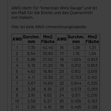
AWG steht für "American Wire Gauge" und ist
ein Maß für die Breite und den Querschnitt
von Kabeln.
Hier ist eine AWG-Umrechnungstabelle:
Durchm.
Mm2
Durchm.
Mm2
AWG
AWG
mm
Fläche
mm
Fläche
1
7.35
42,40
16
1,29
1,31
2
6.54
33,60
17
1.15
1.04
3
5,86
27.00
18
1,024
0,823
4
5.19
21,20
19
0,912
0,653
5
4,62
16,80
20
0,812
0,519
6
4.11
13.30
21
0,723
0,412
7
3,67
10,60
22
0,644
0,325
8
3.26
8.35
23
0,573
0,259
9
2,91
6,62
24
0,511
0,205
10
2.59
5.27
25
0,455
0,163
11
2.30
4.15
26
0,405
0,128