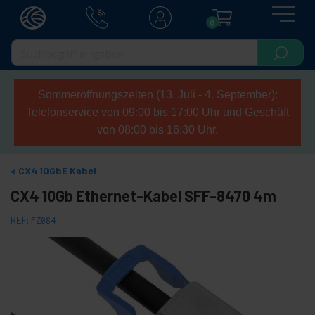
0
Sommeröffnungszeiten (13. Juli - 4. September):
Telefonservice von 09:00 bis 17:00 Uhr und Geschäft
von 08:00 bis 16:30 Uhr.
CX4 10GbE Kabel
CX4 10Gb Ethernet-Kabel SFF-8470 4m
REF:
FZ084