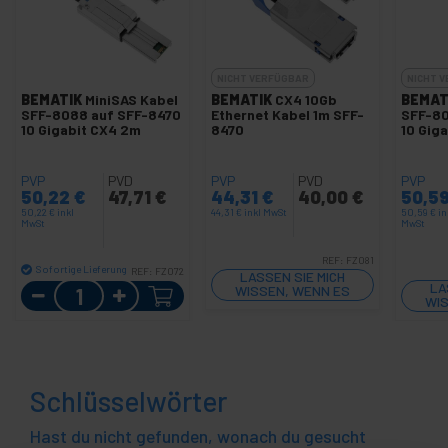
NICHT VERFÜGBAR
NICHT 
BEMATIK
MiniSAS Kabel
BEMATIK
CX4 10Gb
BEMAT
SFF-8088 auf SFF-8470
Ethernet Kabel 1m SFF-
SFF-80
10 Gigabit CX4 2m
8470
10 Gig
PVP
PVD
PVP
PVD
PVP
50,22
€
47,71
€
44,31
€
40,00
€
50,5
50,22
€
inkl
44,31
€
inkl MwSt
50,59
€
in
MwSt
MwSt
REF:
FZ081
Sofortige Lieferung
REF:
FZ072
LASSEN SIE MICH
Menge
LA
WISSEN, WENN ES
WIS
LAGER GIBT
Schlüsselwörter
Hast du nicht gefunden, wonach du gesucht