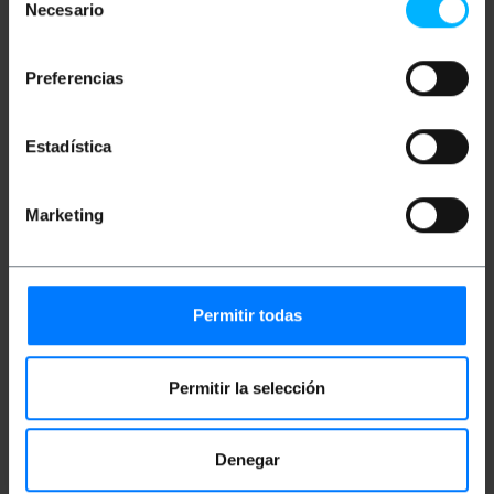
Necesario
de
Maße und Gewichte
consentimiento
Gewicht: 450 g
Preferencias
Produktgröße (Breite x Tiefe x Höhe): 28.0 x
24.0 x 3.0 cm
Anzahl der Produkte: 1
Estadística
Packungsgrösse: 28.0 x 24.0 x 3.0 cm
Marketing
Einstufung
Permitir todas
Permitir la selección
Denegar