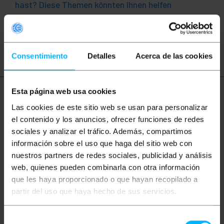
hast? Diese Themen könnten Ihnen helfen
QSFP+
Gigabit Ethernet
CX4
Consentimiento
Detalles
Acerca de las cookies
Esta página web usa cookies
Mehr Info
Las cookies de este sitio web se usan para personalizar
el contenido y los anuncios, ofrecer funciones de redes
sociales y analizar el tráfico. Además, compartimos
Beschreibung
información sobre el uso que haga del sitio web con
nuestros partners de redes sociales, publicidad y análisis
web, quienes pueden combinarla con otra información
Kabel Typ CX4 von 10 GbE (10 Giga Ethernet) und
entspricht dem IEEE 802.3ak Standard. Basierend
que les haya proporcionado o que hayan recopilado a
auf Infiniband SFF-8470 Anschlüssen an beiden
partir del uso que haya hecho de sus servicios.
Enden und Madison 26AWG Qualitätskabel.
Kabellänge von 4m.
Selección