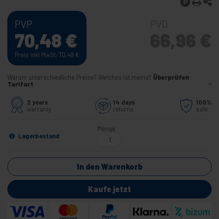
PVP
PVD
70,48
€
66,96
€
Preis inkl MwSt: 70,48
€
Warum unterschiedliche Preise? Welches ist meins?
Überprüfen
Tarifart
2 years
14 days
100%
warranty
returns
safe
Menge
Lagerbestand
In den Warenkorb
Kaufe jetzt