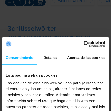
Menge
WISSEN, WENN ES
WIS
LAGER GIBT
Schlüsselwörter
Hast du nicht gefunden, wonach du gesucht
hast? Diese Themen könnten Ihnen helfen
Consentimiento
Detalles
Acerca de las cookies
DMX
DMX 512
DMX512
XLR
XLR3
Klang
Musik
Steuerung
Esta página web usa cookies
Disco
Spezialeffekte
fx
Las cookies de este sitio web se usan para personalizar
el contenido y los anuncios, ofrecer funciones de redes
sociales y analizar el tráfico. Además, compartimos
información sobre el uso que haga del sitio web con
nuestros partners de redes sociales, publicidad y análisis