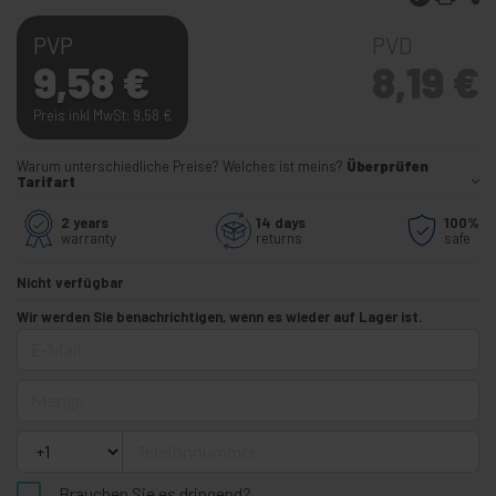
PVP
PVD
9,58
€
8,19
€
Preis inkl MwSt: 9,58
€
Warum unterschiedliche Preise? Welches ist meins?
Überprüfen
Tarifart
2 years
14 days
100%
warranty
returns
safe
Nicht verfügbar
Wir werden Sie benachrichtigen, wenn es wieder auf Lager ist.
E-Mail
Menge
Telefonnummer
Brauchen Sie es dringend?