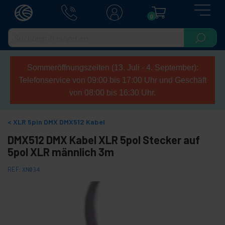
0
Sommeröffnungszeiten (13. Juli - 4. September):
Telefonservice von 09:00 bis 17:00 Uhr und Geschäft
von 08:00 bis 16:30 Uhr.
XLR 5pin DMX DMX512 Kabel
DMX512 DMX Kabel XLR 5pol Stecker auf
5pol XLR männlich 3m
REF:
XN034