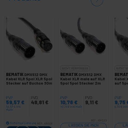
NICHT VERFÜGBAR
NICHT 
BEMATIK
DMX512 DMX
BEMATIK
DMX512 DMX
BEMAT
Kabel XLR 5pol XLR 5pol
Kabel XLR male auf XLR
Kabel 
Stecker auf Buchse 30m
5pol 5pol Stecker 2m
auf 5p
PVP
PVD
PVP
PVD
PVP
59,57
€
48,81
€
10,76
€
9,11
€
9,75
59,57
€
inkl
10,76
€
inkl MwSt
9,75
€
ink
MwSt
REF:
XN033
Sofortige Lieferung
REF:
XN028
LASSEN SIE MICH
LA