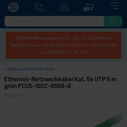
0
Sommeröffnungszeiten (13. Juli - 4. September):
Telefonservice von 09:00 bis 17:00 Uhr und Geschäft
von 08:00 bis 16:30 Uhr.
Grünes cat.5e UTP-Kabel
Ethernet-Netzwerkkabel Kat. 5e UTP 5 m
grün PCU5-10CC-0500-G
REF:
RL127