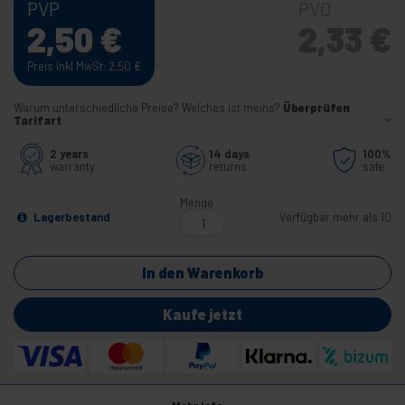
PVP
PVD
2,50
€
2,33
€
Preis inkl MwSt: 2,50
€
Warum unterschiedliche Preise? Welches ist meins?
Überprüfen
Tarifart
2 years
14 days
100%
warranty
returns
safe
Menge
Lagerbestand
Verfügbar mehr als 10
In den Warenkorb
Kaufe jetzt