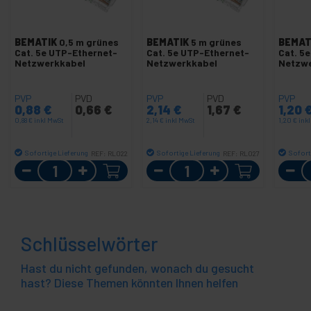
BEMATIK
0,5 m grünes
BEMATIK
5 m grünes
BEMAT
Cat. 5e UTP-Ethernet-
Cat. 5e UTP-Ethernet-
Cat. 5
Netzwerkkabel
Netzwerkkabel
Netzw
PVP
PVD
PVP
PVD
PVP
0,88
€
0,66
€
2,14
€
1,67
€
1,20
0,88
€
inkl MwSt
2,14
€
inkl MwSt
1,20
€
ink
Sofortige Lieferung
Sofortige Lieferung
Sofort
REF:
RL022
REF:
RL027
Menge
Menge
Schlüsselwörter
Hast du nicht gefunden, wonach du gesucht
hast? Diese Themen könnten Ihnen helfen