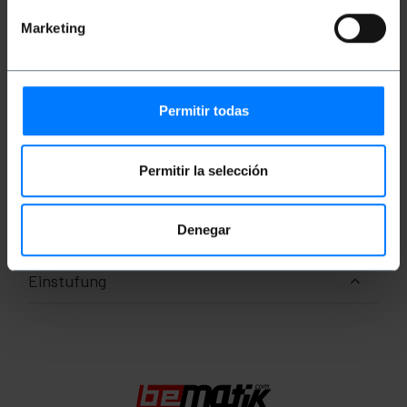
SC/PC-Anschlüsse an beiden Enden. Kabel
verifiziert 100%, von erster Qualität und LSZH (Low
Marketing
Smoke Halogen Free). Abschnitt des zentralen Kerns
und seine Beschichtung von 62,5/125 Mikrometer
(um). Gesamtabschnitt jedes 3,0-mm-Kabels
(einschließlich Kevlarfaser und orangefarbener
Ummantelung). Kabellänge von 15m.
Permitir todas
Maße und Gewichte
Permitir la selección
Gewicht: 240 g
Anzahl der Produkte: 1
Denegar
Einstufung