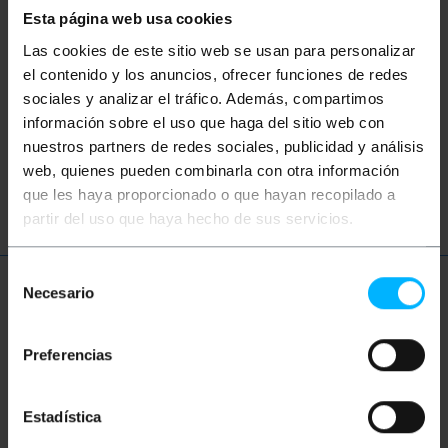
Hast du nicht gefunden, wonach du gesucht
Esta página web usa cookies
hast? Diese Themen könnten Ihnen helfen
Las cookies de este sitio web se usan para personalizar
el contenido y los anuncios, ofrecer funciones de redes
LWL
Glasfaser
Netzwerkkabel
sociales y analizar el tráfico. Además, compartimos
información sobre el uso que haga del sitio web con
Ethernet
LAN
Patchkabel
ftth
nuestros partners de redes sociales, publicidad y análisis
web, quienes pueden combinarla con otra información
Optik
Gigabit
que les haya proporcionado o que hayan recopilado a
partir del uso que haya hecho de sus servicios.
Selección
Necesario
Mehr Info
de
consentimiento
Preferencias
Beschreibung
Estadística
Multimode-Duplex-Glasfaserkabel (MM). Es hat zwei