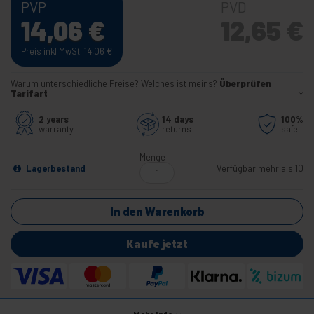
PVP
PVD
14,06
€
12,65
€
Preis inkl MwSt: 14,06
€
Warum unterschiedliche Preise? Welches ist meins?
Überprüfen
Tarifart
2 years
14 days
100%
warranty
returns
safe
Menge
Lagerbestand
Verfügbar mehr als 10
In den Warenkorb
Kaufe jetzt