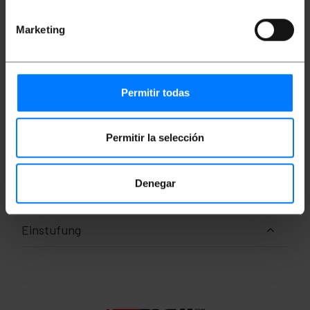
ST/PC-Anschlüsse an einem Ende und zwei SC/PC-
Anschlüsse am anderen Ende. Kabel verifiziert
Marketing
100%, von erster Qualität und LSZH (Low Smoke
Halogen Free). Abschnitt des zentralen Kerns und
seine Beschichtung von 50/125 Mikrometern (um).
Gesamtabschnitt jedes 3,0-mm-Kabels
(einschließlich Kevlarfaser und orangefarbener
Ummantelung). Kabellänge von 25 m.
Permitir todas
Maße und Gewichte
Permitir la selección
Gewicht: 280 g
Anzahl der Produkte: 1
Denegar
Einstufung