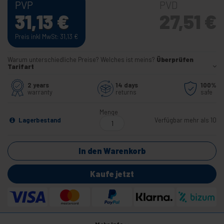
PVP
PVD
31,13
€
27,51
€
Preis inkl MwSt: 31,13
€
Warum unterschiedliche Preise? Welches ist meins?
Überprüfen
Tarifart
2 years
14 days
100%
warranty
returns
safe
Menge
Lagerbestand
Verfügbar mehr als 10
In den Warenkorb
Kaufe jetzt