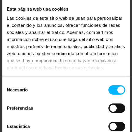
Hast du nicht gefunden, wonach du gesucht
hast? Diese Themen könnten Ihnen helfen
Esta página web usa cookies
Las cookies de este sitio web se usan para personalizar
el contenido y los anuncios, ofrecer funciones de redes
LWL
Glasfaser
Netzwerkkabel
sociales y analizar el tráfico. Además, compartimos
información sobre el uso que haga del sitio web con
Ethernet
LAN
Patchkabel
ftth
nuestros partners de redes sociales, publicidad y análisis
web, quienes pueden combinarla con otra información
Optik
Gigabit
que les haya proporcionado o que hayan recopilado a
partir del uso que haya hecho de sus servicios.
Selección
Mehr Info
Necesario
de
consentimiento
Preferencias
Beschreibung
Estadística
Multimode-Duplex-Glasfaserkabel (MM). Es hat zwei